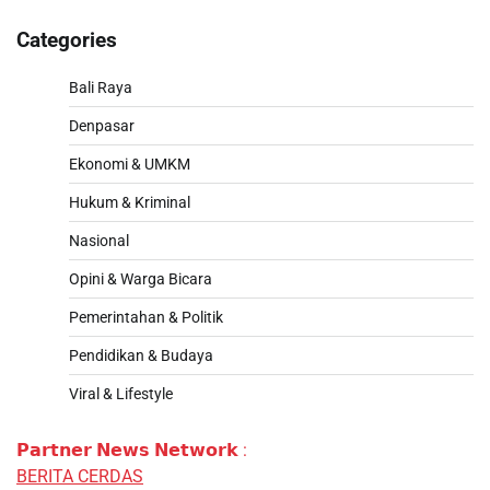
Categories
Bali Raya
Denpasar
Ekonomi & UMKM
Hukum & Kriminal
Nasional
Opini & Warga Bicara
Pemerintahan & Politik
Pendidikan & Budaya
Viral & Lifestyle
𝗣𝗮𝗿𝘁𝗻𝗲𝗿 𝗡𝗲𝘄𝘀 𝗡𝗲𝘁𝘄𝗼𝗿𝗸 :
BERITA CERDAS