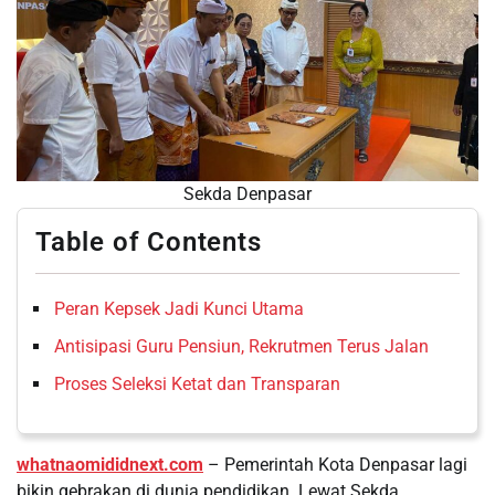
Sekda Denpasar
Table of Contents
Peran Kepsek Jadi Kunci Utama
Antisipasi Guru Pensiun, Rekrutmen Terus Jalan
Proses Seleksi Ketat dan Transparan
whatnaomididnext.com
– Pemerintah Kota Denpasar lagi
bikin gebrakan di dunia pendidikan. Lewat Sekda