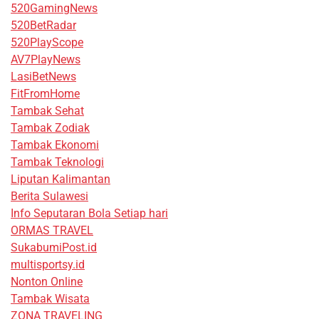
520GamingNews
520BetRadar
520PlayScope
AV7PlayNews
LasiBetNews
FitFromHome
Tambak Sehat
Tambak Zodiak
Tambak Ekonomi
Tambak Teknologi
Liputan Kalimantan
Berita Sulawesi
Info Seputaran Bola Setiap hari
ORMAS TRAVEL
SukabumiPost.id
multisportsy.id
Nonton Online
Tambak Wisata
ZONA TRAVELING