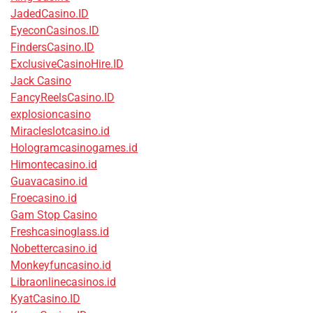
JadedCasino.ID
EyeconCasinos.ID
FindersCasino.ID
ExclusiveCasinoHire.ID
Jack Casino
FancyReelsCasino.ID
explosioncasino
Miracleslotcasino.id
Hologramcasinogames.id
Himontecasino.id
Guavacasino.id
Froecasino.id
Gam Stop Casino
Freshcasinoglass.id
Nobettercasino.id
Monkeyfuncasino.id
Libraonlinecasinos.id
KyatCasino.ID