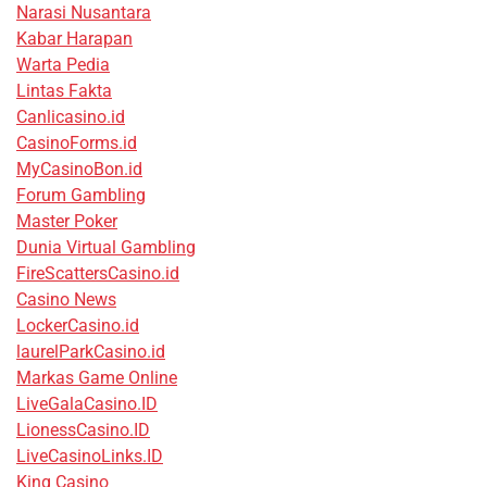
Narasi Nusantara
Kabar Harapan
Warta Pedia
Lintas Fakta
Canlicasino.id
CasinoForms.id
MyCasinoBon.id
Forum Gambling
Master Poker
Dunia Virtual Gambling
FireScattersCasino.id
Casino News
LockerCasino.id
laurelParkCasino.id
Markas Game Online
LiveGalaCasino.ID
LionessCasino.ID
LiveCasinoLinks.ID
King Casino