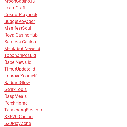
KroonCasino.ID
LearnCraft
CreatorPlaybook
BudgetVoyager
ManifestSoul
RoyalCasinoHub
Samosa Casino
MeulabohNews.id
TabananPost.id
BabelNews.id
TimurUpdate.id
ImproveYourself
RadiantGlow
GenixTools
RaspMeals
PerchHome
TangerangPos.com
XX520 Casino
520PlayZone