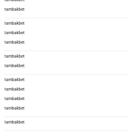
tambakbet
tambakbet
tambakbet
tambakbet
tambakbet
tambakbet
tambakbet
tambakbet
tambakbet
tambakbet
tambakbet