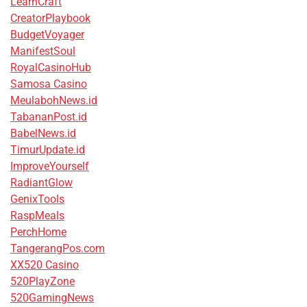
LearnCraft
CreatorPlaybook
BudgetVoyager
ManifestSoul
RoyalCasinoHub
Samosa Casino
MeulabohNews.id
TabananPost.id
BabelNews.id
TimurUpdate.id
ImproveYourself
RadiantGlow
GenixTools
RaspMeals
PerchHome
TangerangPos.com
XX520 Casino
520PlayZone
520GamingNews