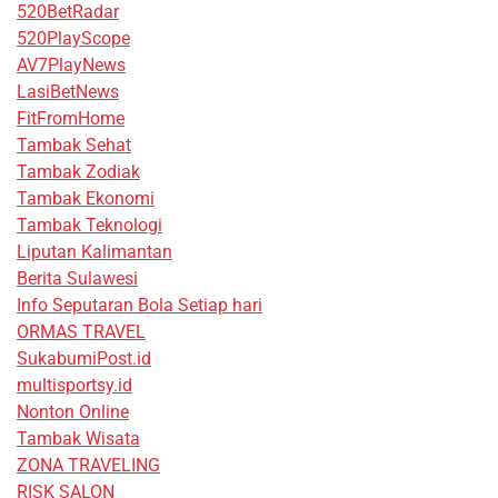
520BetRadar
520PlayScope
AV7PlayNews
LasiBetNews
FitFromHome
Tambak Sehat
Tambak Zodiak
Tambak Ekonomi
Tambak Teknologi
Liputan Kalimantan
Berita Sulawesi
Info Seputaran Bola Setiap hari
ORMAS TRAVEL
SukabumiPost.id
multisportsy.id
Nonton Online
Tambak Wisata
ZONA TRAVELING
RISK SALON