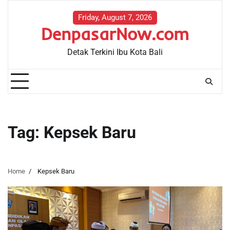
Skip
to
Friday, August 7, 2026
DenpasarNow.com
content
Detak Terkini Ibu Kota Bali
Tag:
Kepsek Baru
Home
Kepsek Baru