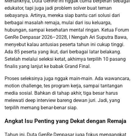
Menariknya, Duta GenRe ini nggak cuma berperan sebagai
edukator, tapi juga jadi problem solver buat teman
sebayanya. Artinya, mereka siap bantu cari solusi dari
berbagai masalah remaja, mulai dari isu keluarga,
hubungan, sampai kesehatan mental ringan. Ketua Forum
GenRe Denpasar 2026–2028, I Nengah Ari Suputra Bawa,
menyebut kalau antusias peserta tahun ini cukup tinggi.
Ada 85 peserta yang ikut, dari berbagai latar belakang.
Setelah melalui seleksi ketat, akhirnya terpilih 10 pasang
finalis yang lanjut ke babak Grand Final.
Proses seleksinya juga nggak main-main. Ada wawancara,
motion challenge, tes program kerja, sampai tantangan
media sosial. Bahkan di tahap akhir, tiga besar harus
melewati deep interview bareng dewan juri. Jadi, yang
terpilih memang benar-benar siap.
Angkat Isu Penting yang Dekat dengan Remaja
Tahun ini, Duta GenRe Denpasar juga fokus mengangkat