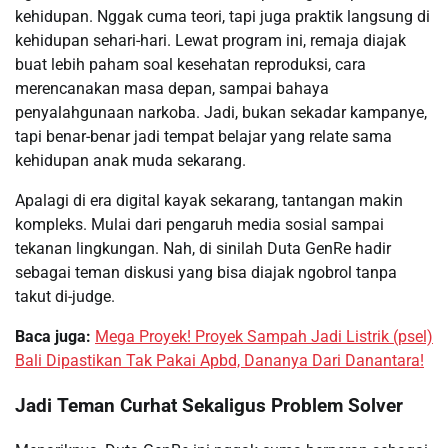
kehidupan. Nggak cuma teori, tapi juga praktik langsung di
kehidupan sehari-hari. Lewat program ini, remaja diajak
buat lebih paham soal kesehatan reproduksi, cara
merencanakan masa depan, sampai bahaya
penyalahgunaan narkoba. Jadi, bukan sekadar kampanye,
tapi benar-benar jadi tempat belajar yang relate sama
kehidupan anak muda sekarang.
Apalagi di era digital kayak sekarang, tantangan makin
kompleks. Mulai dari pengaruh media sosial sampai
tekanan lingkungan. Nah, di sinilah Duta GenRe hadir
sebagai teman diskusi yang bisa diajak ngobrol tanpa
takut di-judge.
Baca juga:
Mega Proyek! Proyek Sampah Jadi Listrik (psel)
Bali Dipastikan Tak Pakai Apbd, Dananya Dari Danantara!
Jadi Teman Curhat Sekaligus Problem Solver