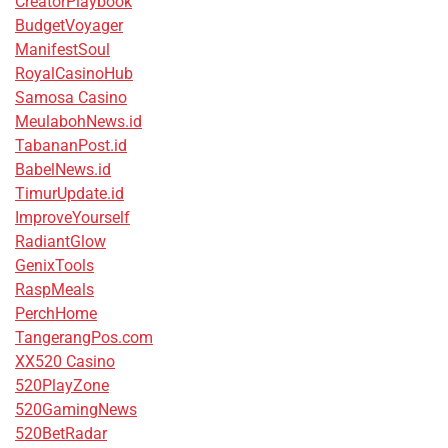
CreatorPlaybook
BudgetVoyager
ManifestSoul
RoyalCasinoHub
Samosa Casino
MeulabohNews.id
TabananPost.id
BabelNews.id
TimurUpdate.id
ImproveYourself
RadiantGlow
GenixTools
RaspMeals
PerchHome
TangerangPos.com
XX520 Casino
520PlayZone
520GamingNews
520BetRadar