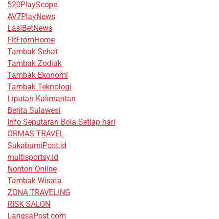
520PlayScope
AV7PlayNews
LasiBetNews
FitFromHome
Tambak Sehat
Tambak Zodiak
Tambak Ekonomi
Tambak Teknologi
Liputan Kalimantan
Berita Sulawesi
Info Seputaran Bola Setiap hari
ORMAS TRAVEL
SukabumiPost.id
multisportsy.id
Nonton Online
Tambak Wisata
ZONA TRAVELING
RISK SALON
LangsaPost.com