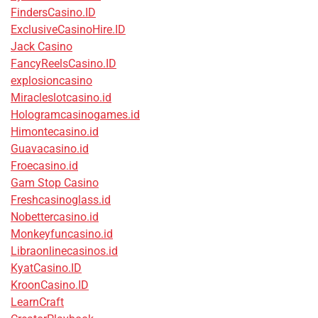
FindersCasino.ID
ExclusiveCasinoHire.ID
Jack Casino
FancyReelsCasino.ID
explosioncasino
Miracleslotcasino.id
Hologramcasinogames.id
Himontecasino.id
Guavacasino.id
Froecasino.id
Gam Stop Casino
Freshcasinoglass.id
Nobettercasino.id
Monkeyfuncasino.id
Libraonlinecasinos.id
KyatCasino.ID
KroonCasino.ID
LearnCraft