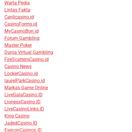
Warta Pedia
Lintas Fakta
Canlicasino.id
CasinoForms.id
MyCasinoBon.id
Forum Gambling
Master Poker
Dunia Virtual Gambling
FireScattersCasino.id
Casino News
LockerCasino.id
laurelParkCasino.id
Markas Game Online
LiveGalaCasino.ID
LionessCasino.ID
LiveCasinoLinks.ID
King Casino
JadedCasino.ID
EyeconCasinos.ID