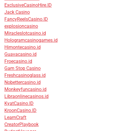
ExclusiveCasinoHire.ID
Jack Casino
FancyReelsCasino.ID
explosioncasino
Miracleslotcasino.id
Hologramcasinogames.id
Himontecasino.id
Guavacasino.id
Froecasino.id
Gam Stop Casino
Freshcasinoglass.id
Nobettercasino.id
Monkeyfuncasino.id
Libraonlinecasinos.id
KyatCasino.ID
KroonCasino.ID
LearnCraft
CreatorPlaybook