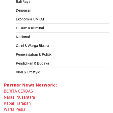
Bali Raya
Denpasar
Ekonomi & UMKM
Hukum & Kriminal
Nasional
Opini & Warga Bicara
Pemerintahan & Politik
Pendidikan & Budaya
Viral & Lifestyle
𝗣𝗮𝗿𝘁𝗻𝗲𝗿 𝗡𝗲𝘄𝘀 𝗡𝗲𝘁𝘄𝗼𝗿𝗸 :
BERITA CERDAS
Narasi Nusantara
Kabar Harapan
Warta Pedia