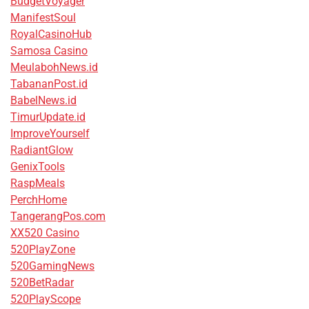
BudgetVoyager
ManifestSoul
RoyalCasinoHub
Samosa Casino
MeulabohNews.id
TabananPost.id
BabelNews.id
TimurUpdate.id
ImproveYourself
RadiantGlow
GenixTools
RaspMeals
PerchHome
TangerangPos.com
XX520 Casino
520PlayZone
520GamingNews
520BetRadar
520PlayScope