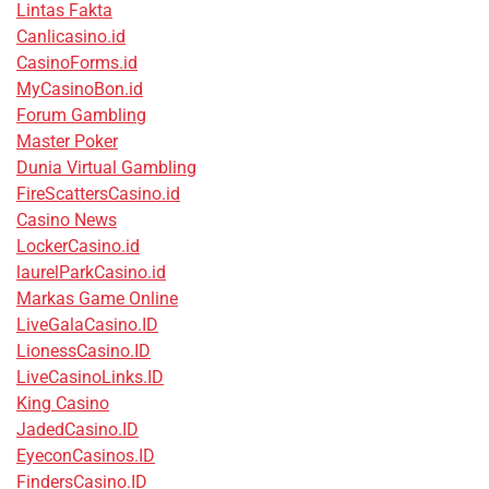
Lintas Fakta
Canlicasino.id
CasinoForms.id
MyCasinoBon.id
Forum Gambling
Master Poker
Dunia Virtual Gambling
FireScattersCasino.id
Casino News
LockerCasino.id
laurelParkCasino.id
Markas Game Online
LiveGalaCasino.ID
LionessCasino.ID
LiveCasinoLinks.ID
King Casino
JadedCasino.ID
EyeconCasinos.ID
FindersCasino.ID