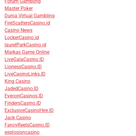
Forum Gambling
Master Poker
Dunia Virtual Gambling
FireScattersCasino.id
Casino News
LockerCasino.id
laurelParkCasino.id
Markas Game Online
LiveGalaCasino.ID
LionessCasino.ID
LiveCasinoLinks.ID
King Casino
JadedCasino.ID
EyeconCasinos.ID
FindersCasino.ID
ExclusiveCasinoHire.ID
Jack Casino
FancyReelsCasino.ID
explosioncasino