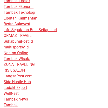
Tambak Zodiak
Tambak Ekonomi
Tambak Teknologi
Liputan Kalimantan
Berita Sulawesi
Info Seputaran Bola Setiap hari
ORMAS TRAVEL
SukabumiPost.id
multisportsy.id
Nonton Online
Tambak Wisata
ZONA TRAVELING
RISK SALON
LangsaPost.com
Side Hustle Hub
LadakhExpert
WellNest
Tambak News
Tambak