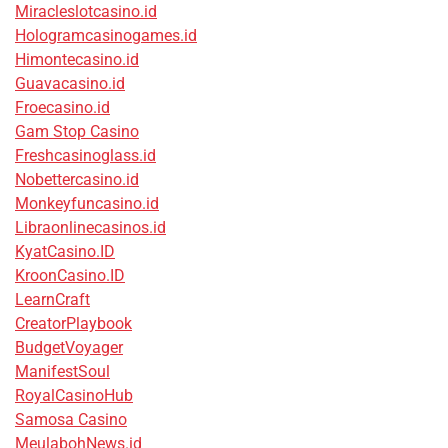
Miracleslotcasino.id
Hologramcasinogames.id
Himontecasino.id
Guavacasino.id
Froecasino.id
Gam Stop Casino
Freshcasinoglass.id
Nobettercasino.id
Monkeyfuncasino.id
Libraonlinecasinos.id
KyatCasino.ID
KroonCasino.ID
LearnCraft
CreatorPlaybook
BudgetVoyager
ManifestSoul
RoyalCasinoHub
Samosa Casino
MeulabohNews.id