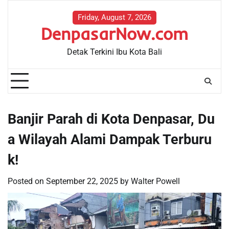
Skip
to
Friday, August 7, 2026
DenpasarNow.com
content
Detak Terkini Ibu Kota Bali
Banjir Parah di Kota Denpasar, Du
a Wilayah Alami Dampak Terburu
k!
Posted on
September 22, 2025
by
Walter Powell