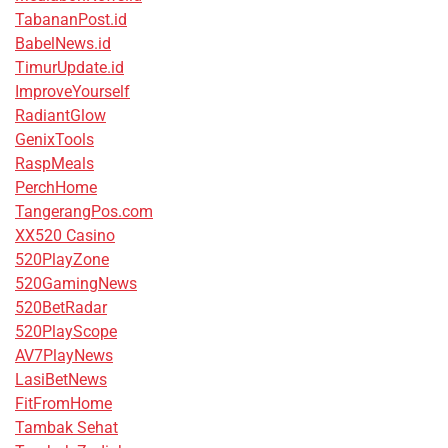
TabananPost.id
BabelNews.id
TimurUpdate.id
ImproveYourself
RadiantGlow
GenixTools
RaspMeals
PerchHome
TangerangPos.com
XX520 Casino
520PlayZone
520GamingNews
520BetRadar
520PlayScope
AV7PlayNews
LasiBetNews
FitFromHome
Tambak Sehat