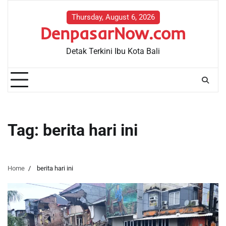
Skip
to
Thursday, August 6, 2026
DenpasarNow.com
content
Detak Terkini Ibu Kota Bali
Tag:
berita hari ini
Home
berita hari ini