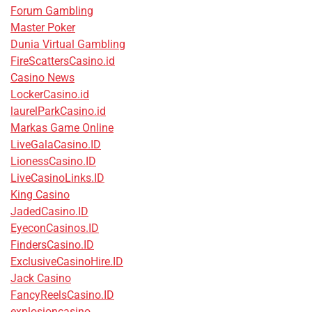
Forum Gambling
Master Poker
Dunia Virtual Gambling
FireScattersCasino.id
Casino News
LockerCasino.id
laurelParkCasino.id
Markas Game Online
LiveGalaCasino.ID
LionessCasino.ID
LiveCasinoLinks.ID
King Casino
JadedCasino.ID
EyeconCasinos.ID
FindersCasino.ID
ExclusiveCasinoHire.ID
Jack Casino
FancyReelsCasino.ID
explosioncasino