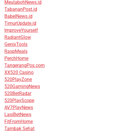
MeulabohNews.id
TabananPost.id
BabelNews.id
TimurUpdate.id
ImproveYourself
RadiantGlow
GenixTools
RaspMeals
PerchHome
TangerangPos.com
XX520 Casino
520PlayZone
520GamingNews
520BetRadar
520PlayScope
AV7PlayNews
LasiBetNews
FitFromHome
Tambak Sehat