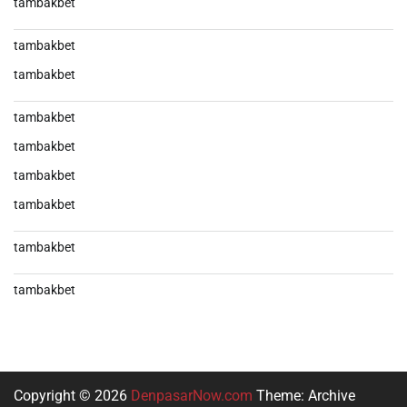
tambakbet
tambakbet
tambakbet
tambakbet
tambakbet
tambakbet
tambakbet
tambakbet
tambakbet
Copyright © 2026
DenpasarNow.com
Theme: Archive