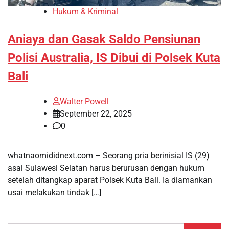
Hukum & Kriminal
Aniaya dan Gasak Saldo Pensiunan
Polisi Australia, IS Dibui di Polsek Kuta
Bali
Walter Powell
September 22, 2025
0
whatnaomididnext.com – Seorang pria berinisial IS (29)
asal Sulawesi Selatan harus berurusan dengan hukum
setelah ditangkap aparat Polsek Kuta Bali. Ia diamankan
usai melakukan tindak […]
Search