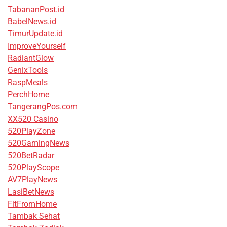
TabananPost.id
BabelNews.id
TimurUpdate.id
ImproveYourself
RadiantGlow
GenixTools
RaspMeals
PerchHome
TangerangPos.com
XX520 Casino
520PlayZone
520GamingNews
520BetRadar
520PlayScope
AV7PlayNews
LasiBetNews
FitFromHome
Tambak Sehat