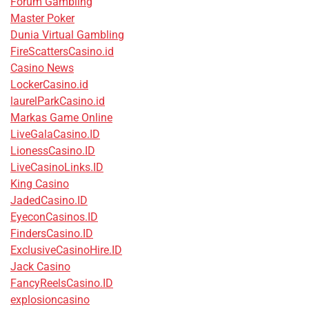
Forum Gambling
Master Poker
Dunia Virtual Gambling
FireScattersCasino.id
Casino News
LockerCasino.id
laurelParkCasino.id
Markas Game Online
LiveGalaCasino.ID
LionessCasino.ID
LiveCasinoLinks.ID
King Casino
JadedCasino.ID
EyeconCasinos.ID
FindersCasino.ID
ExclusiveCasinoHire.ID
Jack Casino
FancyReelsCasino.ID
explosioncasino