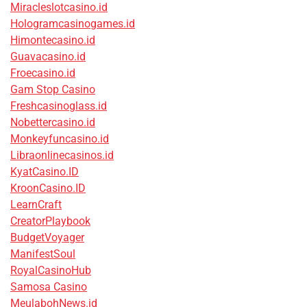
Miracleslotcasino.id
Hologramcasinogames.id
Himontecasino.id
Guavacasino.id
Froecasino.id
Gam Stop Casino
Freshcasinoglass.id
Nobettercasino.id
Monkeyfuncasino.id
Libraonlinecasinos.id
KyatCasino.ID
KroonCasino.ID
LearnCraft
CreatorPlaybook
BudgetVoyager
ManifestSoul
RoyalCasinoHub
Samosa Casino
MeulabohNews.id