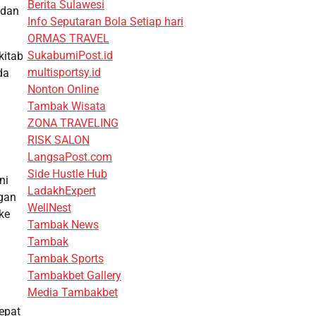
Berita Sulawesi
 dan
Info Seputaran Bola Setiap hari
ORMAS TRAVEL
SukabumiPost.id
kitab
multisportsy.id
da
Nonton Online
Tambak Wisata
ZONA TRAVELING
RISK SALON
LangsaPost.com
Side Hustle Hub
ni
LadakhExpert
ngan
WellNest
ke
Tambak News
Tambak
Tambak Sports
Tambakbet Gallery
Media Tambakbet
epat