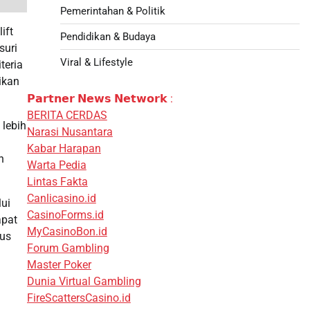
Pemerintahan & Politik
ift
Pendidikan & Budaya
suri
Viral & Lifestyle
teria
ikan
𝗣𝗮𝗿𝘁𝗻𝗲𝗿 𝗡𝗲𝘄𝘀 𝗡𝗲𝘁𝘄𝗼𝗿𝗸 :
BERITA CERDAS
lebih
Narasi Nusantara
Kabar Harapan
n
Warta Pedia
Lintas Fakta
Canlicasino.id
lui
CasinoForms.id
apat
MyCasinoBon.id
sus
Forum Gambling
Master Poker
Dunia Virtual Gambling
FireScattersCasino.id