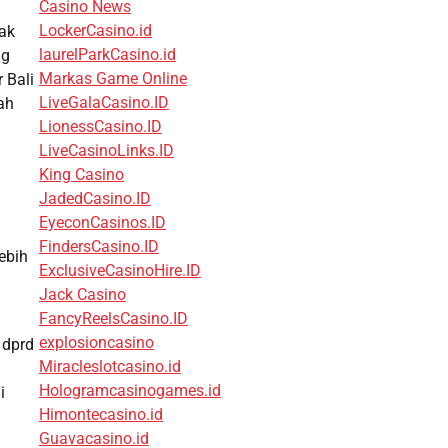
Casino News
LockerCasino.id
sak
laurelParkCasino.id
ng
Markas Game Online
 Bali
LiveGalaCasino.ID
ah
LionessCasino.ID
LiveCasinoLinks.ID
King Casino
JadedCasino.ID
EyeconCasinos.ID
FindersCasino.ID
ebih
ExclusiveCasinoHire.ID
Jack Casino
FancyReelsCasino.ID
explosioncasino
 dprd
Miracleslotcasino.id
Hologramcasinogames.id
i
Himontecasino.id
Guavacasino.id