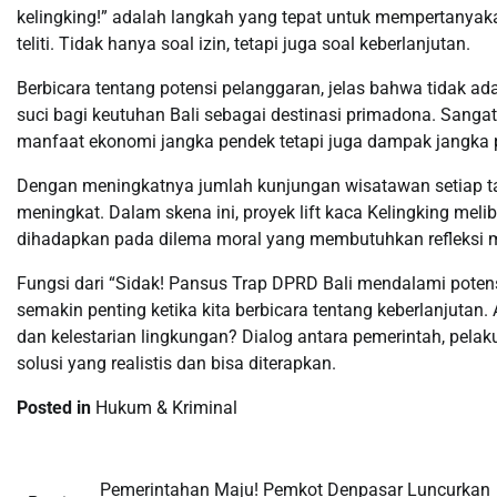
kelingking!” adalah langkah yang tepat untuk mempertanyakan
teliti. Tidak hanya soal izin, tetapi juga soal keberlanjutan.
Berbicara tentang potensi pelanggaran, jelas bahwa tidak ad
suci bagi keutuhan Bali sebagai destinasi primadona. Sanga
manfaat ekonomi jangka pendek tetapi juga dampak jangka p
Dengan meningkatnya jumlah kunjungan wisatawan setiap tah
meningkat. Dalam skena ini, proyek lift kaca Kelingking meli
dihadapkan pada dilema moral yang membutuhkan refleksi m
Fungsi dari “Sidak! Pansus Trap DPRD Bali mendalami potensi 
semakin penting ketika kita berbicara tentang keberlanjuta
dan kelestarian lingkungan? Dialog antara pemerintah, pela
solusi yang realistis dan bisa diterapkan.
Posted in
Hukum & Kriminal
Pemerintahan Maju! Pemkot Denpasar Luncurkan
Post