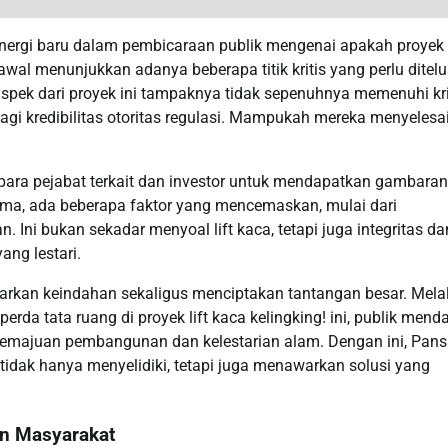
nergi baru dalam pembicaraan publik mengenai apakah proyek l
awal menunjukkan adanya beberapa titik kritis yang perlu ditelu
ek dari proyek ini tampaknya tidak sepenuhnya memenuhi kri
gi kredibilitas otoritas regulasi. Mampukah mereka menyelesa
a pejabat terkait dan investor untuk mendapatkan gambaran 
rtama, ada beberapa faktor yang mencemaskan, mulai dari
Ini bukan sekadar menyoal lift kaca, tetapi juga integritas da
ang lestari.
awarkan keindahan sekaligus menciptakan tantangan besar. Mela
rda tata ruang di proyek lift kaca kelingking! ini, publik mend
kemajuan pembangunan dan kelestarian alam. Dengan ini, Pan
idak hanya menyelidiki, tetapi juga menawarkan solusi yang
an Masyarakat