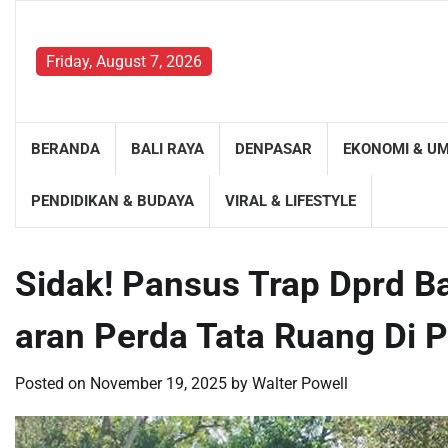
Skip
to
content
Friday, August 7, 2026
BERANDA
BALI RAYA
DENPASAR
EKONOMI & U
PENDIDIKAN & BUDAYA
VIRAL & LIFESTYLE
Sidak! Pansus Trap Dprd B
aran Perda Tata Ruang Di P
Posted on
November 19, 2025
by
Walter Powell