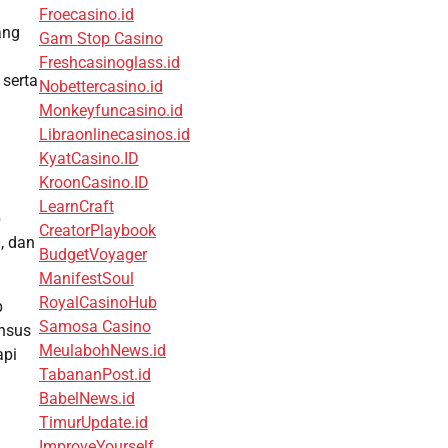
Froecasino.id
ang
Gam Stop Casino
Freshcasinoglass.id
 serta
Nobettercasino.id
Monkeyfuncasino.id
Libraonlinecasinos.id
KyatCasino.ID
KroonCasino.ID
LearnCraft
p
CreatorPlaybook
, dan
BudgetVoyager
ManifestSoul
RoyalCasinoHub
p
Samosa Casino
ansus
MeulabohNews.id
api
TabananPost.id
BabelNews.id
TimurUpdate.id
ImproveYourself