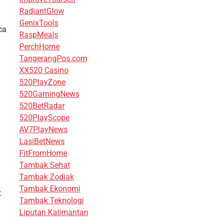
RadiantGlow
GenixTools
ca
RaspMeals
PerchHome
TangerangPos.com
XX520 Casino
520PlayZone
520GamingNews
520BetRadar
520PlayScope
AV7PlayNews
LasiBetNews
FitFromHome
Tambak Sehat
Tambak Zodiak
Tambak Ekonomi
t
Tambak Teknologi
Liputan Kalimantan