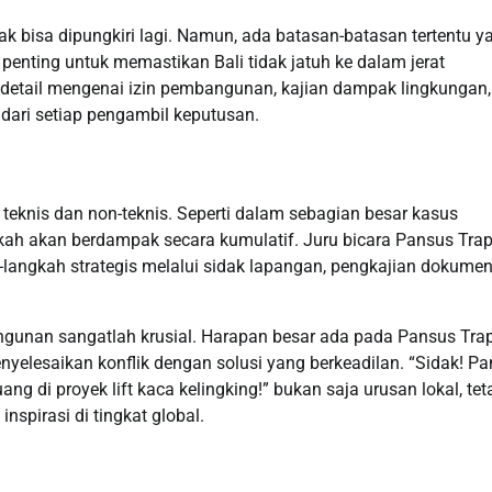
ak bisa dipungkiri lagi. Namun, ada batasan-batasan tertentu y
penting untuk memastikan Bali tidak jatuh ke dalam jerat
etail mengenai izin pembangunan, kajian dampak lingkungan,
 dari setiap pengambil keputusan.
teknis dan non-teknis. Seperti dalam sebagian besar kasus
kah akan berdampak secara kumulatif. Juru bicara Pansus Tra
angkah strategis melalui sidak lapangan, pengkajian dokumen
gunan sangatlah krusial. Harapan besar ada pada Pansus Tra
yelesaikan konflik dengan solusi yang berkeadilan. “Sidak! P
g di proyek lift kaca kelingking!” bukan saja urusan lokal, tet
pirasi di tingkat global.