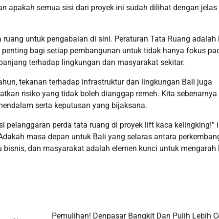
 apakah semua sisi dari proyek ini sudah dilihat dengan jelas
a ruang untuk pengabaian di sini. Peraturan Tata Ruang adalah 
t penting bagi setiap pembangunan untuk tidak hanya fokus pa
anjang terhadap lingkungan dan masyarakat sekitar.
un, tekanan terhadap infrastruktur dan lingkungan Bali juga
batkan risiko yang tidak boleh dianggap remeh. Kita sebenarnya
endalam serta keputusan yang bijaksana.
pelanggaran perda tata ruang di proyek lift kaca kelingking!” i
n. Adakah masa depan untuk Bali yang selaras antara perkemba
ku bisnis, dan masyarakat adalah elemen kunci untuk mengarah 
Pemulihan! Denpasar Bangkit Dan Pulih Lebih C