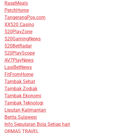
RaspMeals
PerchHome
TangerangPos.com
XX520 Casino
520PlayZone
520GamingNews
520BetRadar
520PlayScope
AV7PlayNews
LasiBetNews
FitFromHome
Tambak Sehat
Tambak Zodiak
Tambak Ekonomi
Tambak Teknologi
Liputan Kalimantan
Berita Sulawesi
Info Seputaran Bola Setiap hari
ORMAS TRAVEL