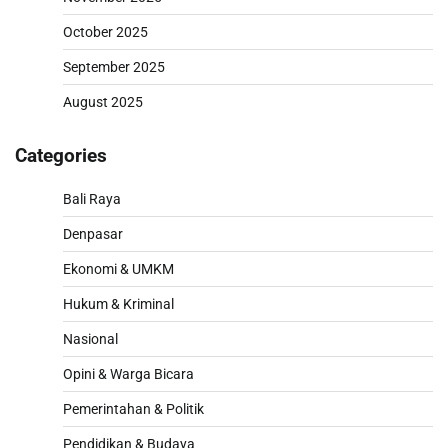
October 2025
September 2025
August 2025
Categories
Bali Raya
Denpasar
Ekonomi & UMKM
Hukum & Kriminal
Nasional
Opini & Warga Bicara
Pemerintahan & Politik
Pendidikan & Budaya