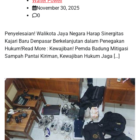
Walter Powell
November 30, 2025
0
Penyelesaian! Walikota Jaya Negara Harap Sinergitas
Kajari Baru Denpasar Berkelanjutan dalam Penegakan
Hukum!Read More : Kewajiban! Pemda Badung Mitigasi
Sampah Pantai Kiriman, Kewajiban Hukum Jaga […]