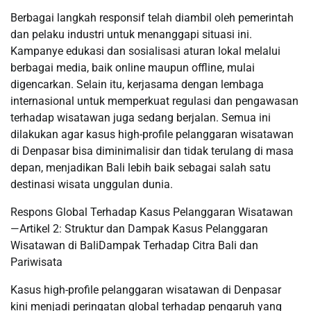
Berbagai langkah responsif telah diambil oleh pemerintah
dan pelaku industri untuk menanggapi situasi ini.
Kampanye edukasi dan sosialisasi aturan lokal melalui
berbagai media, baik online maupun offline, mulai
digencarkan. Selain itu, kerjasama dengan lembaga
internasional untuk memperkuat regulasi dan pengawasan
terhadap wisatawan juga sedang berjalan. Semua ini
dilakukan agar kasus high-profile pelanggaran wisatawan
di Denpasar bisa diminimalisir dan tidak terulang di masa
depan, menjadikan Bali lebih baik sebagai salah satu
destinasi wisata unggulan dunia.
Respons Global Terhadap Kasus Pelanggaran Wisatawan
—Artikel 2: Struktur dan Dampak Kasus Pelanggaran
Wisatawan di BaliDampak Terhadap Citra Bali dan
Pariwisata
Kasus high-profile pelanggaran wisatawan di Denpasar
kini menjadi peringatan global terhadap pengaruh yang