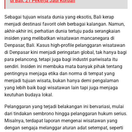
di Bali, 21 Pekerja Jadi Korban
Sebagai tujuan wisata dunia yang eksotis, Bali kerap
menjadi destinasi favorit oleh berbagai kalangan. Namun,
akhir-akhir ini, perhatian dunia tertuju pada serangkaian
insiden yang melibatkan wisatawan mancanegara di
Denpasar, Bali. Kasus high-profile pelanggaran wisatawan
di Denpasar kini menjadi peringatan global, tak hanya bagi
para pelancong, tetapi juga bagi industri pariwisata itu
sendiri. Insiden ini membuka mata banyak pihak tentang
pentingnya menjaga etika dan norma di tempat yang
menjadi tujuan wisata, bukan hanya demi pengalaman
yang lebih baik bagi wisatawan lain tapi juga menjaga
keutuhan budaya lokal.
Pelanggaran yang terjadi belakangan ini bervariasi, mulai
dari tindakan sembrono hingga pelanggaran hukum serius.
Misalnya, terdapat laporan mengenai wisatawan yang
dengan sengaja melanggar aturan adat setempat, seperti