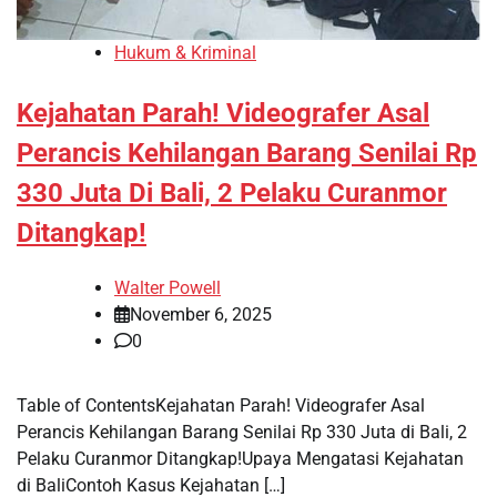
Hukum & Kriminal
Kejahatan Parah! Videografer Asal
Perancis Kehilangan Barang Senilai Rp
330 Juta Di Bali, 2 Pelaku Curanmor
Ditangkap!
Walter Powell
November 6, 2025
0
Table of ContentsKejahatan Parah! Videografer Asal
Perancis Kehilangan Barang Senilai Rp 330 Juta di Bali, 2
Pelaku Curanmor Ditangkap!Upaya Mengatasi Kejahatan
di BaliContoh Kasus Kejahatan […]