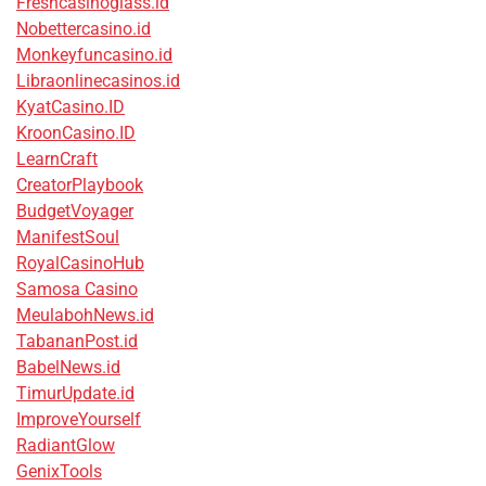
Freshcasinoglass.id
Nobettercasino.id
Monkeyfuncasino.id
Libraonlinecasinos.id
KyatCasino.ID
KroonCasino.ID
LearnCraft
CreatorPlaybook
BudgetVoyager
ManifestSoul
RoyalCasinoHub
Samosa Casino
MeulabohNews.id
TabananPost.id
BabelNews.id
TimurUpdate.id
ImproveYourself
RadiantGlow
GenixTools