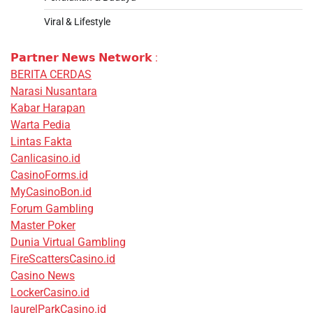
Viral & Lifestyle
𝗣𝗮𝗿𝘁𝗻𝗲𝗿 𝗡𝗲𝘄𝘀 𝗡𝗲𝘁𝘄𝗼𝗿𝗸 :
BERITA CERDAS
Narasi Nusantara
Kabar Harapan
Warta Pedia
Lintas Fakta
Canlicasino.id
CasinoForms.id
MyCasinoBon.id
Forum Gambling
Master Poker
Dunia Virtual Gambling
FireScattersCasino.id
Casino News
LockerCasino.id
laurelParkCasino.id