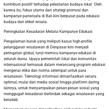
kontribusi positif terhadap pelestarian budaya lokal. Oleh
karena itu, fokus utama dari strategi promosi dan
kampanye pariwisata di Bali kini berpusat pada edukasi
budaya dan etiket wisata.
Peningkatan Kesadaran Melalui Kampanye Edukasi
Pengalaman buruk yang meliputi kasus high-profile
pelanggaran wisatawan di Denpasar kini menjadi
peringatan global, turut memicu kampanye edukasi di
seluruh dunia. Upaya pemerintah lokal dan komunitas
internasional termasuk dalam merancang program edukasi
mengenai etika dan norma setempat untuk para
wisatawan. Teknologi informasi dimanfaatkan secara
optimal, mulai dari media sosial hingga platform daring
lainnya, untuk menyampaikan pesan-pesan sosial yang
menggugah kesadaran bertindak sebagai wisatawan yang
beradab.