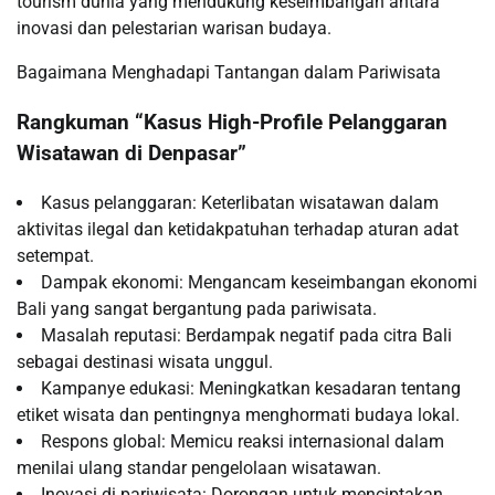
tourism dunia yang mendukung keseimbangan antara
inovasi dan pelestarian warisan budaya.
Bagaimana Menghadapi Tantangan dalam Pariwisata
Rangkuman “Kasus High-Profile Pelanggaran
Wisatawan di Denpasar”
Kasus pelanggaran: Keterlibatan wisatawan dalam
aktivitas ilegal dan ketidakpatuhan terhadap aturan adat
setempat.
Dampak ekonomi: Mengancam keseimbangan ekonomi
Bali yang sangat bergantung pada pariwisata.
Masalah reputasi: Berdampak negatif pada citra Bali
sebagai destinasi wisata unggul.
Kampanye edukasi: Meningkatkan kesadaran tentang
etiket wisata dan pentingnya menghormati budaya lokal.
Respons global: Memicu reaksi internasional dalam
menilai ulang standar pengelolaan wisatawan.
Inovasi di pariwisata: Dorongan untuk menciptakan