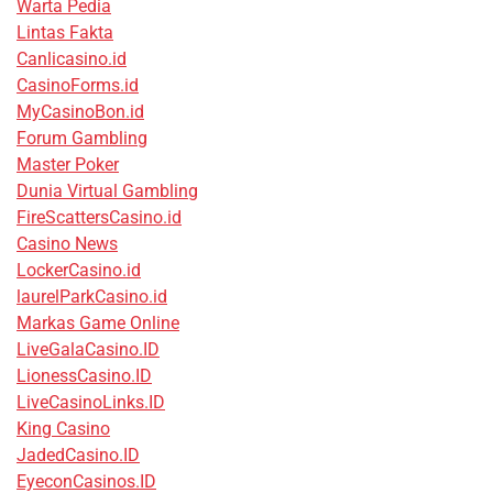
Warta Pedia
Lintas Fakta
Canlicasino.id
CasinoForms.id
MyCasinoBon.id
Forum Gambling
Master Poker
Dunia Virtual Gambling
FireScattersCasino.id
Casino News
LockerCasino.id
laurelParkCasino.id
Markas Game Online
LiveGalaCasino.ID
LionessCasino.ID
LiveCasinoLinks.ID
King Casino
JadedCasino.ID
EyeconCasinos.ID