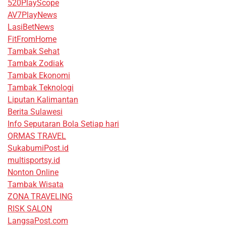
520PlayScope
AV7PlayNews
LasiBetNews
FitFromHome
Tambak Sehat
Tambak Zodiak
Tambak Ekonomi
Tambak Teknologi
Liputan Kalimantan
Berita Sulawesi
Info Seputaran Bola Setiap hari
ORMAS TRAVEL
SukabumiPost.id
multisportsy.id
Nonton Online
Tambak Wisata
ZONA TRAVELING
RISK SALON
LangsaPost.com