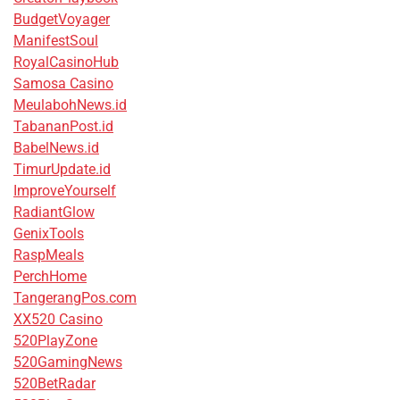
BudgetVoyager
ManifestSoul
RoyalCasinoHub
Samosa Casino
MeulabohNews.id
TabananPost.id
BabelNews.id
TimurUpdate.id
ImproveYourself
RadiantGlow
GenixTools
RaspMeals
PerchHome
TangerangPos.com
XX520 Casino
520PlayZone
520GamingNews
520BetRadar