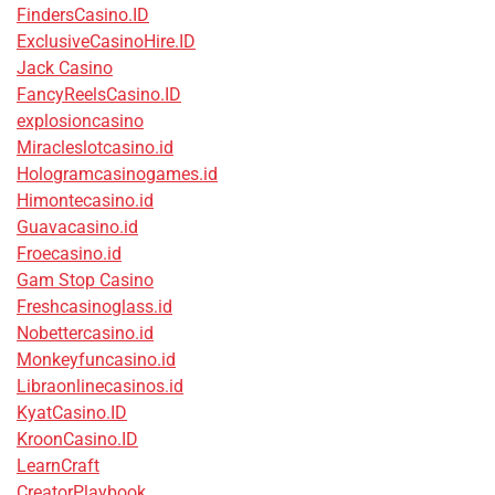
FindersCasino.ID
ExclusiveCasinoHire.ID
Jack Casino
FancyReelsCasino.ID
explosioncasino
Miracleslotcasino.id
Hologramcasinogames.id
Himontecasino.id
Guavacasino.id
Froecasino.id
Gam Stop Casino
Freshcasinoglass.id
Nobettercasino.id
Monkeyfuncasino.id
Libraonlinecasinos.id
KyatCasino.ID
KroonCasino.ID
LearnCraft
CreatorPlaybook