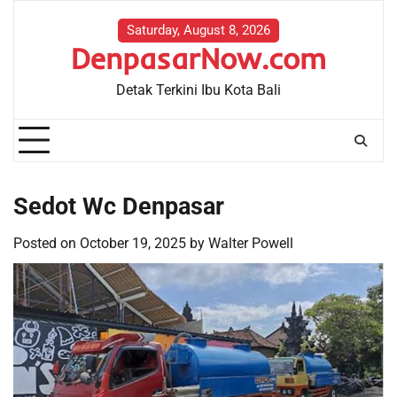
Skip
to
Saturday, August 8, 2026
DenpasarNow.com
content
Detak Terkini Ibu Kota Bali
Sedot Wc Denpasar
Posted on
October 19, 2025
by
Walter Powell