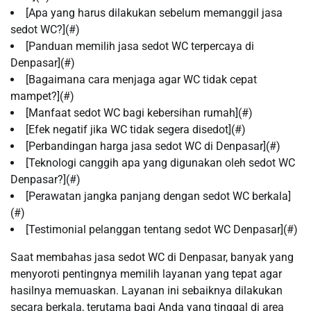
[Apa yang harus dilakukan sebelum memanggil jasa
sedot WC?](#)
[Panduan memilih jasa sedot WC terpercaya di
Denpasar](#)
[Bagaimana cara menjaga agar WC tidak cepat
mampet?](#)
[Manfaat sedot WC bagi kebersihan rumah](#)
[Efek negatif jika WC tidak segera disedot](#)
[Perbandingan harga jasa sedot WC di Denpasar](#)
[Teknologi canggih apa yang digunakan oleh sedot WC
Denpasar?](#)
[Perawatan jangka panjang dengan sedot WC berkala]
(#)
[Testimonial pelanggan tentang sedot WC Denpasar](#)
Saat membahas jasa sedot WC di Denpasar, banyak yang
menyoroti pentingnya memilih layanan yang tepat agar
hasilnya memuaskan. Layanan ini sebaiknya dilakukan
secara berkala, terutama bagi Anda yang tinggal di area