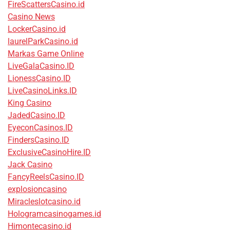
FireScattersCasino.id
Casino News
LockerCasino.id
laurelParkCasino.id
Markas Game Online
LiveGalaCasino.ID
LionessCasino.ID
LiveCasinoLinks.ID
King Casino
JadedCasino.ID
EyeconCasinos.ID
FindersCasino.ID
ExclusiveCasinoHire.ID
Jack Casino
FancyReelsCasino.ID
explosioncasino
Miracleslotcasino.id
Hologramcasinogames.id
Himontecasino.id