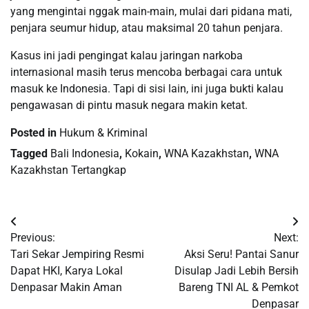
yang mengintai nggak main-main, mulai dari pidana mati,
penjara seumur hidup, atau maksimal 20 tahun penjara.
Kasus ini jadi pengingat kalau jaringan narkoba
internasional masih terus mencoba berbagai cara untuk
masuk ke Indonesia. Tapi di sisi lain, ini juga bukti kalau
pengawasan di pintu masuk negara makin ketat.
Posted in
Hukum & Kriminal
Tagged
Bali Indonesia
,
Kokain
,
WNA Kazakhstan
,
WNA
Kazakhstan Tertangkap
Post
Previous:
Next:
navigation
Tari Sekar Jempiring Resmi
Aksi Seru! Pantai Sanur
Dapat HKI, Karya Lokal
Disulap Jadi Lebih Bersih
Denpasar Makin Aman
Bareng TNI AL & Pemkot
Denpasar