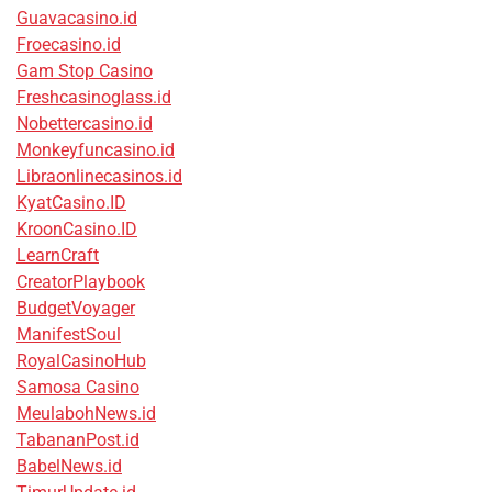
Guavacasino.id
Froecasino.id
Gam Stop Casino
Freshcasinoglass.id
Nobettercasino.id
Monkeyfuncasino.id
Libraonlinecasinos.id
KyatCasino.ID
KroonCasino.ID
LearnCraft
CreatorPlaybook
BudgetVoyager
ManifestSoul
RoyalCasinoHub
Samosa Casino
MeulabohNews.id
TabananPost.id
BabelNews.id