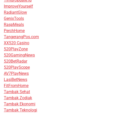
TimurUpdate.id
ImproveYourself
RadiantGlow
GenixTools
RaspMeals
PerchHome
TangerangPos.com
XX520 Casino
520PlayZone
520GamingNews
520BetRadar
520PlayScope
AV7PlayNews
LasiBetNews
FitFromHome
Tambak Sehat
Tambak Zodiak
Tambak Ekonomi
Tambak Teknologi