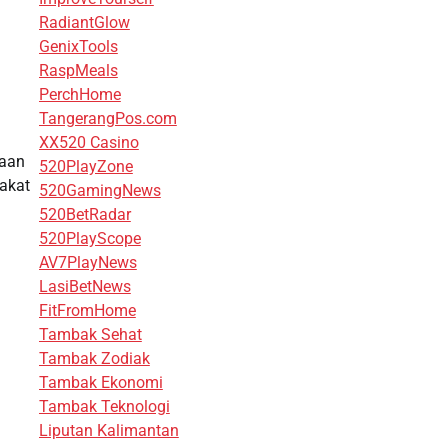
RadiantGlow
GenixTools
RaspMeals
PerchHome
TangerangPos.com
XX520 Casino
kaan
520PlayZone
rakat
520GamingNews
520BetRadar
520PlayScope
AV7PlayNews
LasiBetNews
FitFromHome
Tambak Sehat
Tambak Zodiak
Tambak Ekonomi
Tambak Teknologi
Liputan Kalimantan