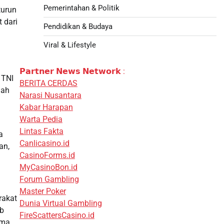
Pemerintahan & Politik
turun
 dari
Pendidikan & Budaya
Viral & Lifestyle
𝗣𝗮𝗿𝘁𝗻𝗲𝗿 𝗡𝗲𝘄𝘀 𝗡𝗲𝘁𝘄𝗼𝗿𝗸 :
 TNI
BERITA CERDAS
jah
Narasi Nusantara
Kabar Harapan
Warta Pedia
Lintas Fakta
a
Canlicasino.id
an,
CasinoForms.id
MyCasinoBon.id
Forum Gambling
Master Poker
rakat
Dunia Virtual Gambling
ab
FireScattersCasino.id
ama