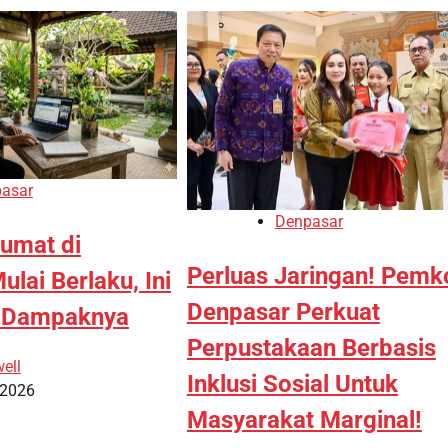
asar
Denpasar
umat di
Perluas Jaringan! Pemk
lai Berlaku, Ini
Denpasar Perkuat
n Dampaknya
Perpustakaan Berbasis
ell
Inklusi Sosial Untuk
 2026
Masyarakat Marginal!