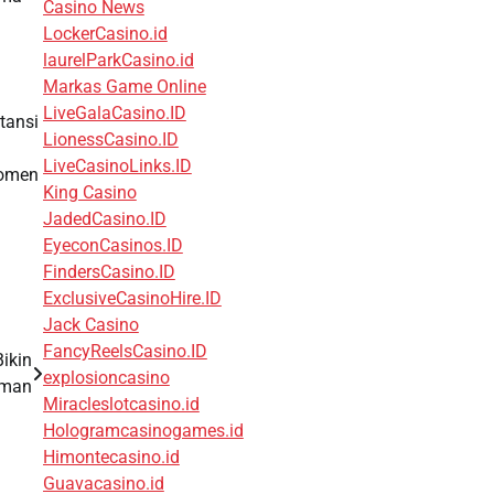
Casino News
LockerCasino.id
laurelParkCasino.id
Markas Game Online
LiveGalaCasino.ID
stansi
LionessCasino.ID
h
LiveCasinoLinks.ID
 momen
King Casino
JadedCasino.ID
EyeconCasinos.ID
FindersCasino.ID
ExclusiveCasinoHire.ID
Jack Casino
FancyReelsCasino.ID
ikin
explosioncasino
aman
Miracleslotcasino.id
Hologramcasinogames.id
Himontecasino.id
Guavacasino.id