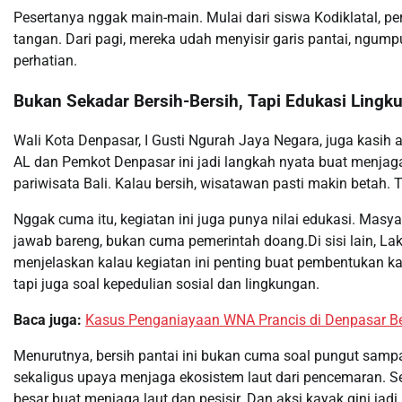
Pesertanya nggak main-main. Mulai dari siswa Kodiklatal, pe
tangan. Dari pagi, mereka udah menyisir garis pantai, ngumpu
perhatian.
Bukan Sekadar Bersih-Bersih, Tapi Edukasi Lingk
Wali Kota Denpasar, I Gusti Ngurah Jaya Negara, juga kasih ap
AL dan Pemkot Denpasar ini jadi langkah nyata buat menjaga 
pariwisata Bali. Kalau bersih, wisatawan pasti makin betah. T
Nggak cuma itu, kegiatan ini juga punya nilai edukasi. Masy
jawab bareng, bukan cuma pemerintah doang.Di sisi lain, La
menjelaskan kalau kegiatan ini penting buat pembentukan k
tapi juga soal kepedulian sosial dan lingkungan.
Baca juga:
Kasus Penganiayaan WNA Prancis di Denpasar Ber
Menurutnya, bersih pantai ini bukan cuma soal pungut sampah
sekaligus upaya menjaga ekosistem laut dari pencemaran. 
besar buat menjaga laut dan pesisir. Dan aksi kayak gini jadi