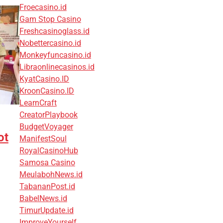
Froecasino.id
Gam Stop Casino
Freshcasinoglass.id
Nobettercasino.id
Monkeyfuncasino.id
Libraonlinecasinos.id
KyatCasino.ID
KroonCasino.ID
LearnCraft
CreatorPlaybook
BudgetVoyager
ot
ManifestSoul
RoyalCasinoHub
Samosa Casino
MeulabohNews.id
TabananPost.id
BabelNews.id
TimurUpdate.id
ImproveYourself