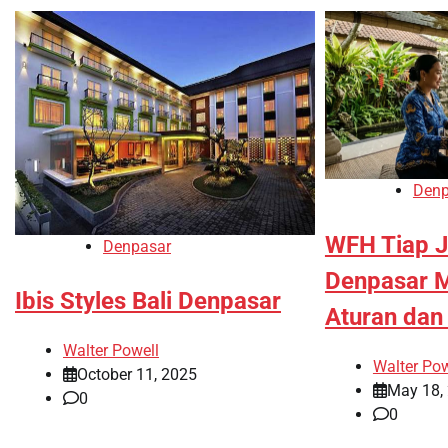
Denp
WFH Tiap J
Denpasar
Denpasar Mu
Ibis Styles Bali Denpasar
Aturan da
Walter Powell
Walter Pow
October 11, 2025
May 18,
0
0