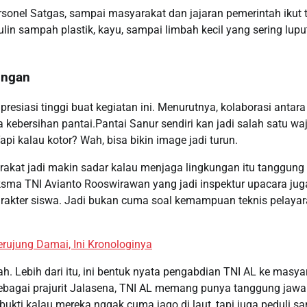
rsonel Satgas, sampai masyarakat dan jajaran pemerintah ikut 
lin sampah plastik, kayu, sampai limbah kecil yang sering luput
ungan
resiasi tinggi buat kegiatan ini. Menurutnya, kolaborasi antara
kebersihan pantai.Pantai Sanur sendiri kan jadi salah satu wa
api kalau kotor? Wah, bisa bikin image jadi turun.
arakat jadi makin sadar kalau menjaga lingkungan itu tanggung
ksma TNI Avianto Rooswirawan yang jadi inspektur upacara jug
arakter siswa. Jadi bukan cuma soal kemampuan teknis pelayar
ujung Damai, Ini Kronologinya
. Lebih dari itu, ini bentuk nyata pengabdian TNI AL ke masya
Sebagai prajurit Jalasena, TNI AL memang punya tanggung jaw
 bukti kalau mereka nggak cuma jago di laut, tapi juga peduli s