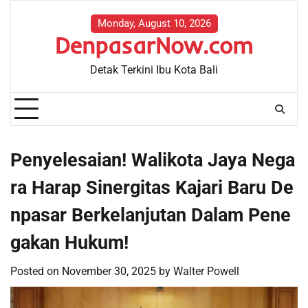
Skip
to
Monday, August 10, 2026
DenpasarNow.com
content
Detak Terkini Ibu Kota Bali
Penyelesaian! Walikota Jaya Nega
ra Harap Sinergitas Kajari Baru De
npasar Berkelanjutan Dalam Pene
gakan Hukum!
Posted on
November 30, 2025
by
Walter Powell