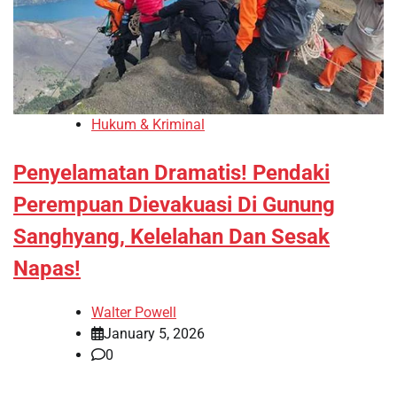
Hukum & Kriminal
Penyelamatan Dramatis! Pendaki
Perempuan Dievakuasi Di Gunung
Sanghyang, Kelelahan Dan Sesak
Napas!
Walter Powell
January 5, 2026
0