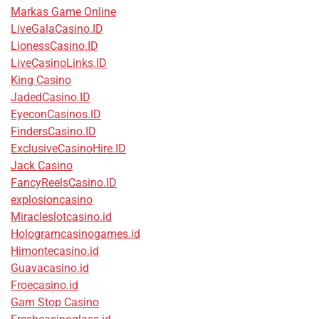
Markas Game Online
LiveGalaCasino.ID
LionessCasino.ID
LiveCasinoLinks.ID
King Casino
JadedCasino.ID
EyeconCasinos.ID
FindersCasino.ID
ExclusiveCasinoHire.ID
Jack Casino
FancyReelsCasino.ID
explosioncasino
Miracleslotcasino.id
Hologramcasinogames.id
Himontecasino.id
Guavacasino.id
Froecasino.id
Gam Stop Casino