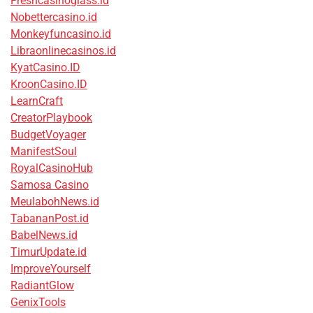
Freshcasinoglass.id
Nobettercasino.id
Monkeyfuncasino.id
Libraonlinecasinos.id
KyatCasino.ID
KroonCasino.ID
LearnCraft
CreatorPlaybook
BudgetVoyager
ManifestSoul
RoyalCasinoHub
Samosa Casino
MeulabohNews.id
TabananPost.id
BabelNews.id
TimurUpdate.id
ImproveYourself
RadiantGlow
GenixTools