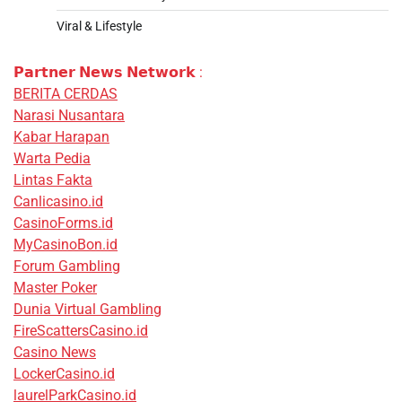
Viral & Lifestyle
𝗣𝗮𝗿𝘁𝗻𝗲𝗿 𝗡𝗲𝘄𝘀 𝗡𝗲𝘁𝘄𝗼𝗿𝗸 :
BERITA CERDAS
Narasi Nusantara
Kabar Harapan
Warta Pedia
Lintas Fakta
Canlicasino.id
CasinoForms.id
MyCasinoBon.id
Forum Gambling
Master Poker
Dunia Virtual Gambling
FireScattersCasino.id
Casino News
LockerCasino.id
laurelParkCasino.id