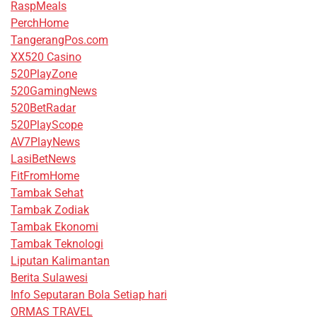
RaspMeals
PerchHome
TangerangPos.com
XX520 Casino
520PlayZone
520GamingNews
520BetRadar
520PlayScope
AV7PlayNews
LasiBetNews
FitFromHome
Tambak Sehat
Tambak Zodiak
Tambak Ekonomi
Tambak Teknologi
Liputan Kalimantan
Berita Sulawesi
Info Seputaran Bola Setiap hari
ORMAS TRAVEL