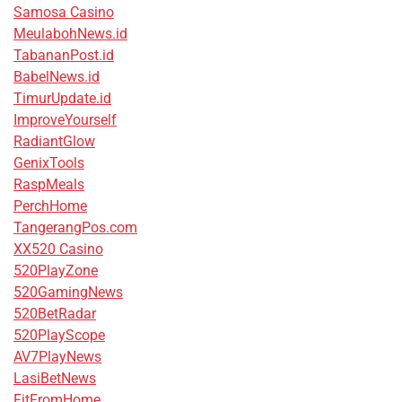
Samosa Casino
MeulabohNews.id
TabananPost.id
BabelNews.id
TimurUpdate.id
ImproveYourself
RadiantGlow
GenixTools
RaspMeals
PerchHome
TangerangPos.com
XX520 Casino
520PlayZone
520GamingNews
520BetRadar
520PlayScope
AV7PlayNews
LasiBetNews
FitFromHome