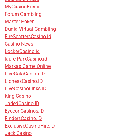
MyCasinoBon.id
Forum Gambling
Master Poker
Dunia Virtual Gambling
FireScattersCasino.id
Casino News
LockerCasino.id
laurelParkCasino.id
Markas Game Online
LiveGalaCasino.ID
LionessCasino.ID
LiveCasinoLinks.ID
King Casino
JadedCasino.ID
EyeconCasinos.ID
FindersCasino.ID
ExclusiveCasinoHire.ID
Jack Casino