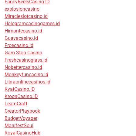
FancyReelsCasino.ID
explosioncasino
Miracleslotcasino.id
Hologramcasinogames.id
Himontecasino.id
Guavacasino.id
Froecasino.id
Gam Stop Casino
Freshcasinoglass.id
Nobettercasino.id
Monkeyfuncasino.id
Libraonlinecasinos.id
KyatCasino.ID
KroonCasino.ID
LearnCraft
CreatorPlaybook
BudgetVoyager
ManifestSoul
RoyalCasinoHub