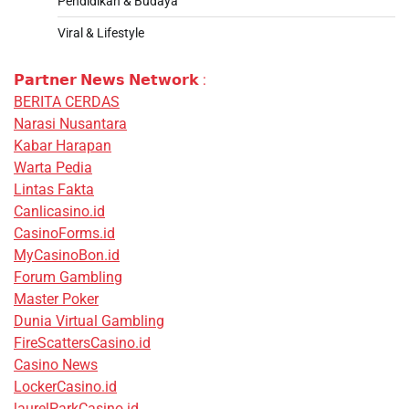
Pendidikan & Budaya
Viral & Lifestyle
𝗣𝗮𝗿𝘁𝗻𝗲𝗿 𝗡𝗲𝘄𝘀 𝗡𝗲𝘁𝘄𝗼𝗿𝗸 :
BERITA CERDAS
Narasi Nusantara
Kabar Harapan
Warta Pedia
Lintas Fakta
Canlicasino.id
CasinoForms.id
MyCasinoBon.id
Forum Gambling
Master Poker
Dunia Virtual Gambling
FireScattersCasino.id
Casino News
LockerCasino.id
laurelParkCasino.id