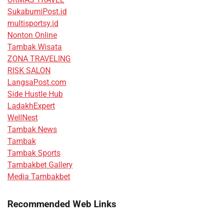
SukabumiPost.id
multisportsy.id
Nonton Online
Tambak Wisata
ZONA TRAVELING
RISK SALON
LangsaPost.com
Side Hustle Hub
LadakhExpert
WellNest
Tambak News
Tambak
Tambak Sports
Tambakbet Gallery
Media Tambakbet
Recommended Web Links