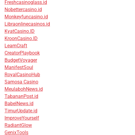
Freshcasinoglass.id
Nobettercasino.id
Monkeyfuncasino.id
Libraonlinecasinos.id
KyatCasino.ID
KroonCasino.ID
LearnCraft
CreatorPlaybook
BudgetVoyager
ManifestSoul
RoyalCasinoHub
Samosa Casino
MeulabohNews.id
TabananPost.id
BabelNews.id
TimurUpdate.id
ImproveYourself
RadiantGlow
GenixTools