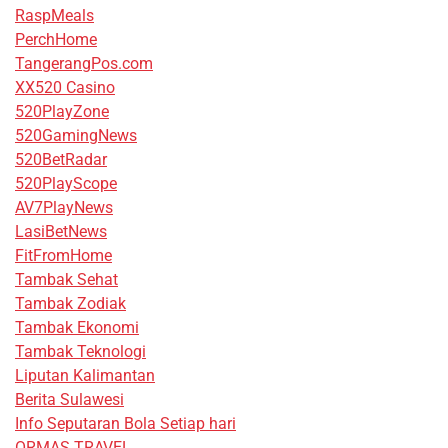
RaspMeals
PerchHome
TangerangPos.com
XX520 Casino
520PlayZone
520GamingNews
520BetRadar
520PlayScope
AV7PlayNews
LasiBetNews
FitFromHome
Tambak Sehat
Tambak Zodiak
Tambak Ekonomi
Tambak Teknologi
Liputan Kalimantan
Berita Sulawesi
Info Seputaran Bola Setiap hari
ORMAS TRAVEL