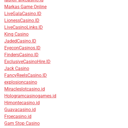
Markas Game Online
LiveGalaCasino.ID
LionessCasino.ID
LiveCasinoLinks.ID
King Casino
JadedCasino.ID
EyeconCasinos.ID
FindersCasino.ID
ExclusiveCasinoHire.ID
Jack Casino
FancyReelsCasino.ID
explosioncasino
Miracleslotcasino.id
Hologramcasinogames.id
Himontecasino.id
Guavacasino.id
Froecasino.id
Gam Stop Casino