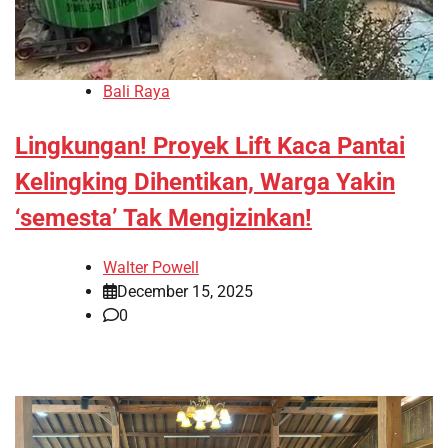
Bali Raya
Lingkungan! Proyek Lift Kaca Pantai
Kelingking Dihentikan, Warga Yakin
‘semesta’ Tak Mengizinkan!
Walter Powell
December 15, 2025
0