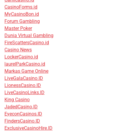
CasinoForms.id
MyCasinoBon.id
Forum Gambling
Master Poker
Dunia Virtual Gambling
FireScattersCasino.id
Casino News
LockerCasino.id
laurelParkCasino.id
Markas Game Online
LiveGalaCasino.ID
LionessCasino.ID
LiveCasinoLinks.ID
King Casino
JadedCasino.ID
EyeconCasinos.ID
FindersCasino.ID
ExclusiveCasinoHire.ID