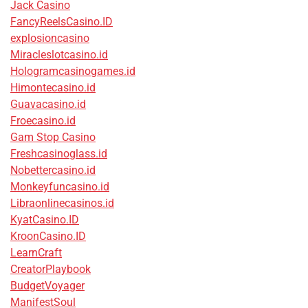
Jack Casino
FancyReelsCasino.ID
explosioncasino
Miracleslotcasino.id
Hologramcasinogames.id
Himontecasino.id
Guavacasino.id
Froecasino.id
Gam Stop Casino
Freshcasinoglass.id
Nobettercasino.id
Monkeyfuncasino.id
Libraonlinecasinos.id
KyatCasino.ID
KroonCasino.ID
LearnCraft
CreatorPlaybook
BudgetVoyager
ManifestSoul