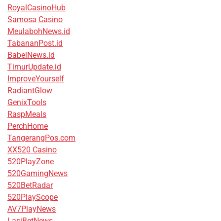
RoyalCasinoHub
Samosa Casino
MeulabohNews.id
TabananPost.id
BabelNews.id
TimurUpdate.id
ImproveYourself
RadiantGlow
GenixTools
RaspMeals
PerchHome
TangerangPos.com
XX520 Casino
520PlayZone
520GamingNews
520BetRadar
520PlayScope
AV7PlayNews
LasiBetNews