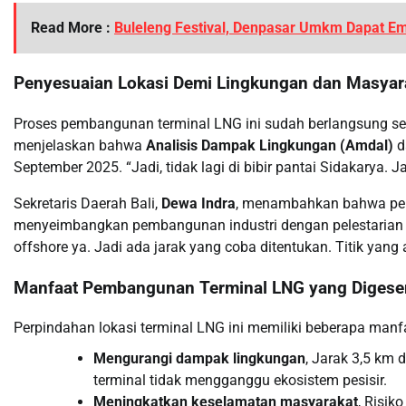
Read More :
Buleleng Festival, Denpasar Umkm Dapat Em
Penyesuaian Lokasi Demi Lingkungan dan Masyar
Proses pembangunan terminal LNG ini sudah berlangsung sel
menjelaskan bahwa
Analisis Dampak Lingkungan (Amdal)
d
September 2025. “Jadi, tidak lagi di bibir pantai Sidakarya. J
Sekretaris Daerah Bali,
Dewa Indra
, menambahkan bahwa per
menyeimbangkan pembangunan industri dengan pelestarian li
offshore ya. Jadi ada jarak yang coba ditentukan. Titik yang 
Manfaat Pembangunan Terminal LNG yang Digese
Perpindahan lokasi terminal LNG ini memiliki beberapa manfaa
Mengurangi dampak lingkungan
, Jarak 3,5 km
terminal tidak mengganggu ekosistem pesisir.
Meningkatkan keselamatan masyarakat
, Risik