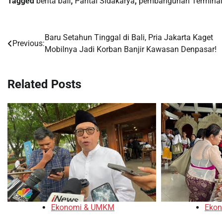
Tagged
berita bali
,
Pantai Sidakarya
,
pembangunan Termina
Baru Setahun Tinggal di Bali, Pria Jakarta Kaget
Post
Previous:
Mobilnya Jadi Korban Banjir Kawasan Denpasar!
navigation
Related Posts
Ekonomi & UMKM
Eko