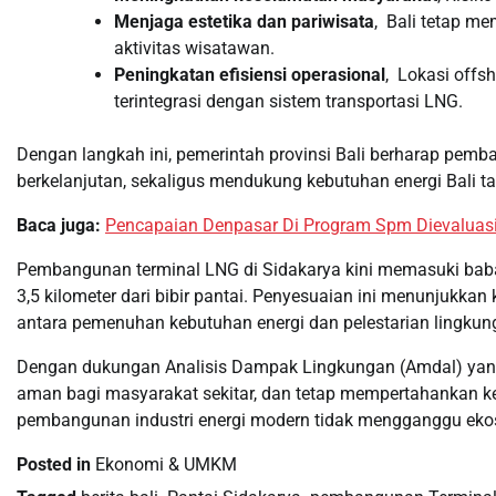
Menjaga estetika dan pariwisata
, Bali tetap m
aktivitas wisatawan.
Peningkatan efisiensi operasional
, Lokasi offs
terintegrasi dengan sistem transportasi LNG.
Dengan langkah ini, pemerintah provinsi Bali berharap pemba
berkelanjutan, sekaligus mendukung kebutuhan energi Bali 
Baca juga:
Pencapaian Denpasar Di Program Spm Dievaluasi 
Pembangunan terminal LNG di Sidakarya kini memasuki baba
3,5 kilometer dari bibir pantai. Penyesuaian ini menunjukk
antara pemenuhan kebutuhan energi dan pelestarian lingkun
Dengan dukungan Analisis Dampak Lingkungan (Amdal) yang se
aman bagi masyarakat sekitar, dan tetap mempertahankan kei
pembangunan industri energi modern tidak mengganggu ekosi
Posted in
Ekonomi & UMKM