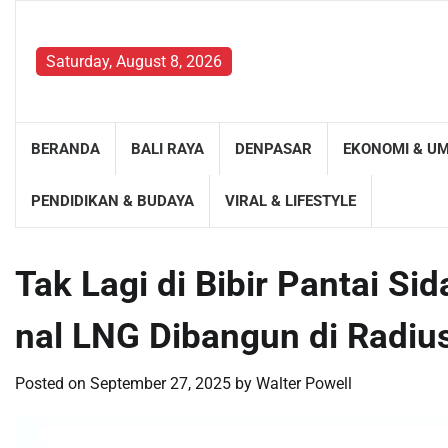
Skip
to
content
Saturday, August 8, 2026
BERANDA
BALI RAYA
DENPASAR
EKONOMI & U
PENDIDIKAN & BUDAYA
VIRAL & LIFESTYLE
Tak Lagi di Bibir Pantai Si
nal LNG Dibangun di Radiu
Posted on
September 27, 2025
by
Walter Powell