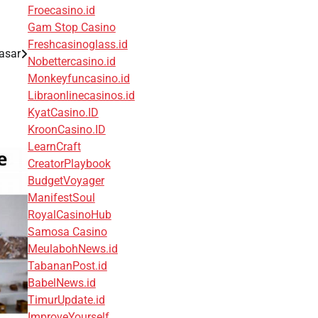
Froecasino.id
Gam Stop Casino
Freshcasinoglass.id
asar
Nobettercasino.id
Monkeyfuncasino.id
Libraonlinecasinos.id
KyatCasino.ID
KroonCasino.ID
LearnCraft
CreatorPlaybook
BudgetVoyager
ManifestSoul
RoyalCasinoHub
Samosa Casino
MeulabohNews.id
TabananPost.id
BabelNews.id
TimurUpdate.id
ImproveYourself