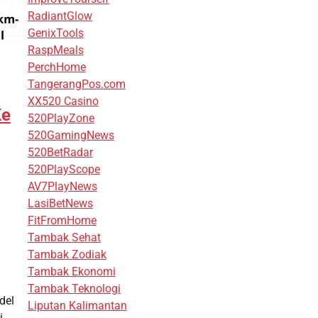
RadiantGlow
GenixTools
RaspMeals
PerchHome
TangerangPos.com
XX520 Casino
Ke
520PlayZone
520GamingNews
520BetRadar
520PlayScope
AV7PlayNews
LasiBetNews
FitFromHome
Tambak Sehat
Tambak Zodiak
Tambak Ekonomi
Tambak Teknologi
del
Liputan Kalimantan
i