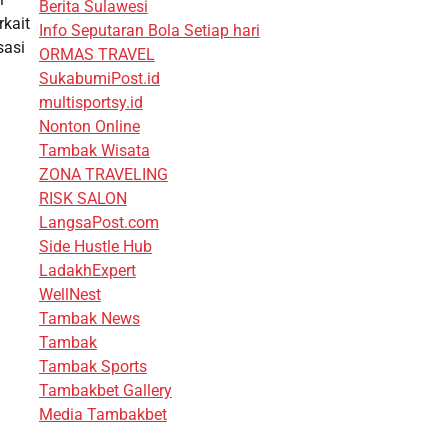
Berita Sulawesi
rkait
Info Seputaran Bola Setiap hari
sasi
ORMAS TRAVEL
SukabumiPost.id
multisportsy.id
Nonton Online
Tambak Wisata
ZONA TRAVELING
RISK SALON
LangsaPost.com
Side Hustle Hub
LadakhExpert
WellNest
Tambak News
Tambak
Tambak Sports
Tambakbet Gallery
Media Tambakbet