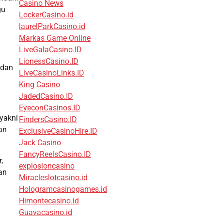
Casino News
gu
LockerCasino.id
laurelParkCasino.id
Markas Game Online
LiveGalaCasino.ID
LionessCasino.ID
 dan
LiveCasinoLinks.ID
King Casino
JadedCasino.ID
EyeconCasinos.ID
yakni
FindersCasino.ID
an
ExclusiveCasinoHire.ID
Jack Casino
FancyReelsCasino.ID
,
explosioncasino
an
Miracleslotcasino.id
Hologramcasinogames.id
Himontecasino.id
Guavacasino.id