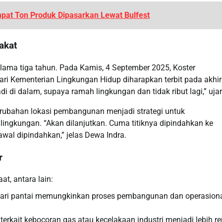
pat Ton Produk Dipasarkan Lewat Bulfest
akat
ama tiga tahun. Pada Kamis, 4 September 2025, Koster
ari Kementerian Lingkungan Hidup diharapkan terbit pada akhir
adi di dalam, supaya ramah lingkungan dan tidak ribut lagi,” uja
ubahan lokasi pembangunan menjadi strategi untuk
ngkungan. “Akan dilanjutkan. Cuma titiknya dipindahkan ke
awal dipindahkan,” jelas Dewa Indra.
r
t, antara lain:
 dari pantai memungkinkan proses pembangunan dan operasion
o terkait kebocoran gas atau kecelakaan industri menjadi lebih r