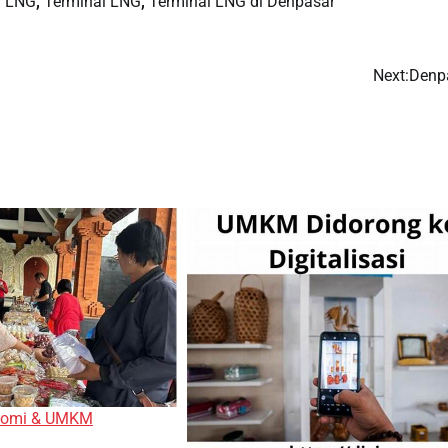
l LNG
,
Terminal LNG
,
Terminal LNG di Denpasar
Next:
Denp
nomi & UMKM