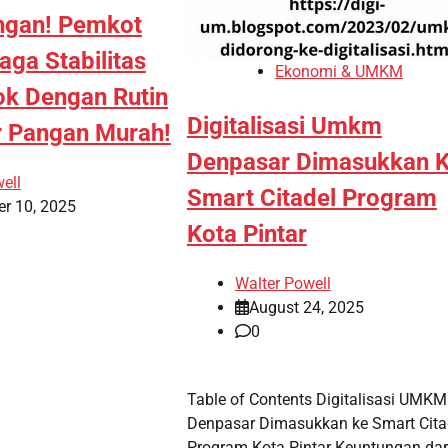
ngan! Pemkot
aga Stabilitas
Ekonomi & UMKM
k Dengan Rutin
Digitalisasi Umkm
r Pangan Murah!
Denpasar Dimasukkan 
ell
Smart Citadel Program
r 10, 2025
Kota Pintar
Walter Powell
August 24, 2025
0
Table of Contents Digitalisasi UMKM
Denpasar Dimasukkan ke Smart Cita
Program Kota Pintar Keuntungan dar