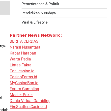
Pemerintahan & Politik
Pendidikan & Budaya
Viral & Lifestyle
𝗣𝗮𝗿𝘁𝗻𝗲𝗿 𝗡𝗲𝘄𝘀 𝗡𝗲𝘁𝘄𝗼𝗿𝗸 :
BERITA CERDAS
rnya.
Narasi Nusantara
Kabar Harapan
Warta Pedia
Lintas Fakta
Canlicasino.id
CasinoForms.id
MyCasinoBon.id
Forum Gambling
Master Poker
al
Dunia Virtual Gambling
FireScattersCasino.id
endah.