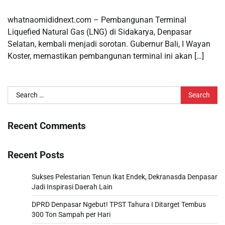
whatnaomididnext.com – Pembangunan Terminal
Liquefied Natural Gas (LNG) di Sidakarya, Denpasar
Selatan, kembali menjadi sorotan. Gubernur Bali, I Wayan
Koster, memastikan pembangunan terminal ini akan […]
Search
for:
Recent Comments
Recent Posts
Sukses Pelestarian Tenun Ikat Endek, Dekranasda Denpasar
Jadi Inspirasi Daerah Lain
DPRD Denpasar Ngebut! TPST Tahura I Ditarget Tembus
300 Ton Sampah per Hari