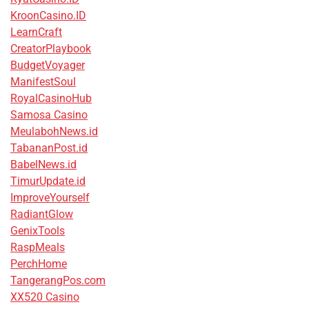
KroonCasino.ID
LearnCraft
CreatorPlaybook
BudgetVoyager
ManifestSoul
RoyalCasinoHub
Samosa Casino
MeulabohNews.id
TabananPost.id
BabelNews.id
TimurUpdate.id
ImproveYourself
RadiantGlow
GenixTools
RaspMeals
PerchHome
TangerangPos.com
XX520 Casino