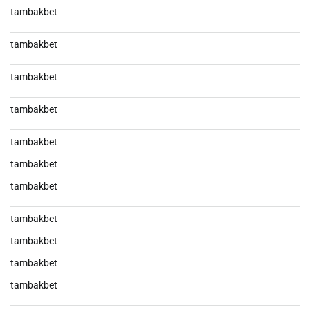
tambakbet
tambakbet
tambakbet
tambakbet
tambakbet
tambakbet
tambakbet
tambakbet
tambakbet
tambakbet
tambakbet