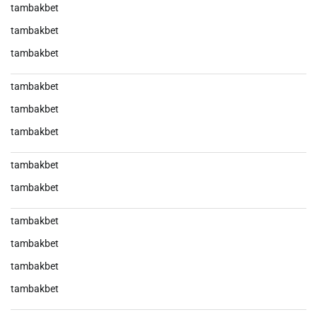
tambakbet
tambakbet
tambakbet
tambakbet
tambakbet
tambakbet
tambakbet
tambakbet
tambakbet
tambakbet
tambakbet
tambakbet