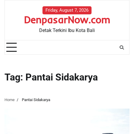
Skip
to
Friday, August 7, 2026
DenpasarNow.com
content
Detak Terkini Ibu Kota Bali
Tag:
Pantai Sidakarya
Home
Pantai Sidakarya