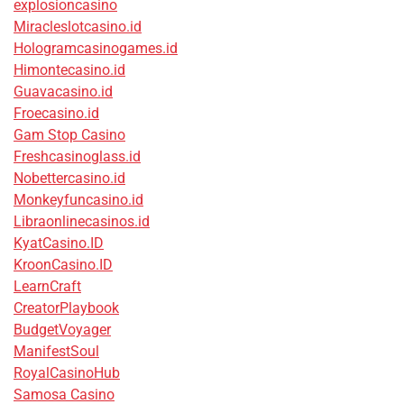
explosioncasino
Miracleslotcasino.id
Hologramcasinogames.id
Himontecasino.id
Guavacasino.id
Froecasino.id
Gam Stop Casino
Freshcasinoglass.id
Nobettercasino.id
Monkeyfuncasino.id
Libraonlinecasinos.id
KyatCasino.ID
KroonCasino.ID
LearnCraft
CreatorPlaybook
BudgetVoyager
ManifestSoul
RoyalCasinoHub
Samosa Casino