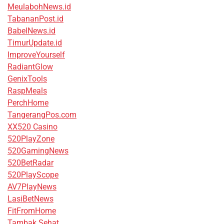
MeulabohNews.id
TabananPost.id
BabelNews.id
TimurUpdate.id
ImproveYourself
RadiantGlow
GenixTools
RaspMeals
PerchHome
TangerangPos.com
XX520 Casino
520PlayZone
520GamingNews
520BetRadar
520PlayScope
AV7PlayNews
LasiBetNews
FitFromHome
Tambak Sehat