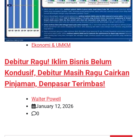
Ekonomi & UMKM
Debitur Ragu! Iklim Bisnis Belum
Kondusif, Debitur Masih Ragu Cairkan
Pinjaman, Denpasar Terimbas!
Walter Powell
January 12, 2026
0