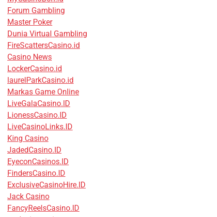
Forum Gambling
Master Poker
Dunia Virtual Gambling
FireScattersCasino.id
Casino News
LockerCasino.id
laurelParkCasino.id
Markas Game Online
LiveGalaCasino.ID
LionessCasino.ID
LiveCasinoLinks.ID
King Casino
JadedCasino.ID
EyeconCasinos.ID
FindersCasino.ID
ExclusiveCasinoHire.ID
Jack Casino
FancyReelsCasino.ID