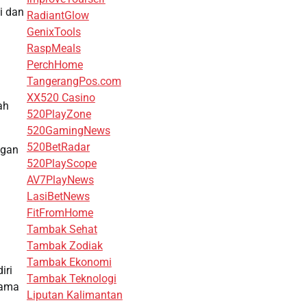
i dan
RadiantGlow
GenixTools
RaspMeals
PerchHome
TangerangPos.com
XX520 Casino
ah
520PlayZone
520GamingNews
520BetRadar
ngan
520PlayScope
AV7PlayNews
LasiBetNews
FitFromHome
Tambak Sehat
Tambak Zodiak
Tambak Ekonomi
iri
Tambak Teknologi
esama
Liputan Kalimantan