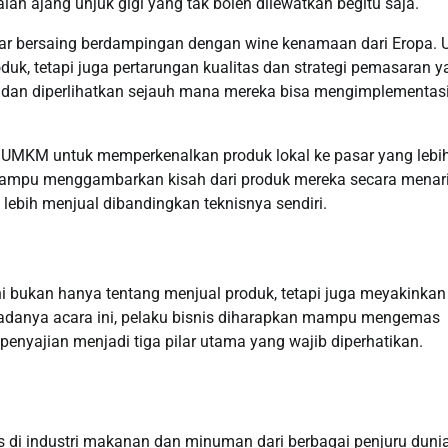
lah ajang unjuk gigi yang tak boleh dilewatkan begitu saja.
egar bersaing berdampingan dengan wine kenamaan dari Eropa. U
duk, tetapi juga pertarungan kualitas dan strategi pemasaran 
i dan diperlihatkan sejauh mana mereka bisa mengimplementas
i UMKM untuk memperkenalkan produk lokal ke pasar yang lebi
 mampu menggambarkan kisah dari produk mereka secara menar
a lebih menjual dibandingkan teknisnya sendiri.
i bukan hanya tentang menjual produk, tetapi juga meyakinkan
n adanya acara ini, pelaku bisnis diharapkan mampu mengemas
penyajian menjadi tiga pilar utama yang wajib diperhatikan.
is di industri makanan dan minuman dari berbagai penjuru dunia