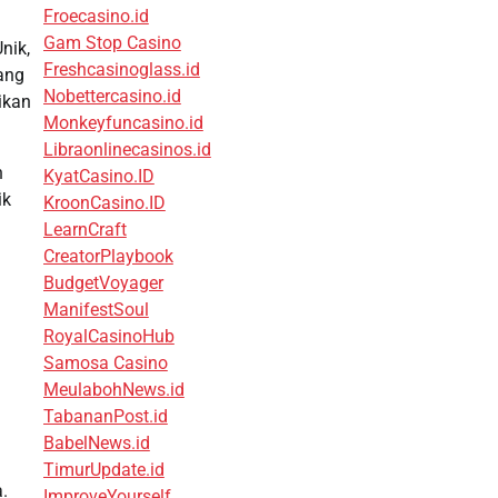
Froecasino.id
Gam Stop Casino
nik,
Freshcasinoglass.id
yang
Nobettercasino.id
ikan
Monkeyfuncasino.id
Libraonlinecasinos.id
h
KyatCasino.ID
ik
KroonCasino.ID
LearnCraft
CreatorPlaybook
BudgetVoyager
ManifestSoul
RoyalCasinoHub
Samosa Casino
MeulabohNews.id
TabananPost.id
BabelNews.id
TimurUpdate.id
.
ImproveYourself