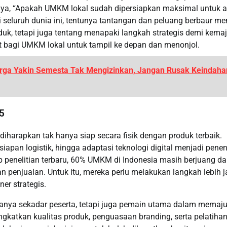
ya, “Apakah UMKM lokal sudah dipersiapkan maksimal untuk a
ri seluruh dunia ini, tentunya tantangan dan peluang berbaur me
uk, tetapi juga tentang menapaki langkah strategis demi kema
pat bagi UMKM lokal untuk tampil ke depan dan menonjol.
 Warga Yakin Semesta Tak Mengizinkan, Jangan Rusak Keindaha
5
iharapkan tak hanya siap secara fisik dengan produk terbaik.
siapan logistik, hingga adaptasi teknologi digital menjadi pene
p penelitian terbaru, 60% UMKM di Indonesia masih berjuang d
 penjualan. Untuk itu, mereka perlu melakukan langkah lebih 
er strategis.
anya sekadar peserta, tetapi juga pemain utama dalam memaj
ngkatkan kualitas produk, penguasaan branding, serta pelatiha