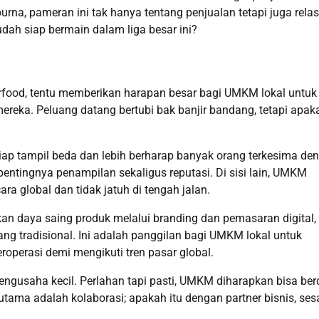
na, pameran ini tak hanya tentang penjualan tetapi juga relas
ah siap bermain dalam liga besar ini?
erfood, tentu memberikan harapan besar bagi UMKM lokal untuk
mereka. Peluang datang bertubi bak banjir bandang, tetapi apak
siap tampil beda dan lebih berharap banyak orang terkesima de
ntingnya penampilan sekaligus reputasi. Di sisi lain, UMKM
ara global dan tidak jatuh di tengah jalan.
 daya saing produk melalui branding dan pemasaran digital,
ang tradisional. Ini adalah panggilan bagi UMKM lokal untuk
perasi demi mengikuti tren pasar global.
engusaha kecil. Perlahan tapi pasti, UMKM diharapkan bisa berd
nci utama adalah kolaborasi; apakah itu dengan partner bisnis, s