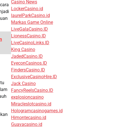
Casino News
cara
LockerCasino.id
njadi
laurelParkCasino.id
juan
Markas Game Online
LiveGalaCasino.ID
LionessCasino.ID
n
LiveCasinoLinks.ID
King Casino
JadedCasino.ID
EyeconCasinos.ID
FindersCasino.ID
ExclusiveCasinoHire.ID
ntu
Jack Casino
alam
FancyReelsCasino.ID
jauh
explosioncasino
Miracleslotcasino.id
Hologramcasinogames.id
ukan
Himontecasino.id
n
Guavacasino.id