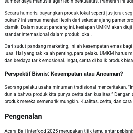
sumber daya manusia agar lebih berkualitas. Pameran ini ada
Secara humoris, bayangkan produk lokal seperti jus jeruk s
bukan? Ini semua menjadi lebih dari sekedar ajang pamer pro
ciamik. Dalam sudut pandang ini, kesiapan UMKM akan diuj
standar internasional dalam produk lokal.
Dari sudut pandang marketing, inilah kesempatan emas bag
luas. Hal yang tak kalah penting, para pelaku UMKM harus
dan berdaya tarik emosional. Ingat, cerita di balik produk bis
Perspektif Bisnis: Kesempatan atau Ancaman?
Seorang pelaku usaha minuman tradisional menceritakan, “In
dunia bahwa produk kita punya cerita dan kualitas.” Denga
produk mereka semenarik mungkin. Kualitas, cerita, dan cara 
Pengenalan
Acara Bali Interfood 2025 merupakan titik temu antar pebisn