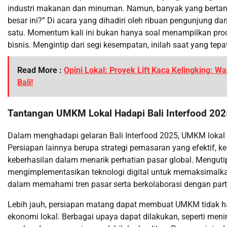
industri makanan dan minuman. Namun, banyak yang bertan
besar ini?” Di acara yang dihadiri oleh ribuan pengunjung da
satu. Momentum kali ini bukan hanya soal menampilkan prod
bisnis. Mengintip dari segi kesempatan, inilah saat yang te
Read More :
Opini Lokal: Proyek Lift Kaca Kelingking:
Bali!
Tantangan UMKM Lokal Hadapi Bali Interfood 202
Dalam menghadapi gelaran Bali Interfood 2025, UMKM lokal d
Persiapan lainnya berupa strategi pemasaran yang efektif, ke
keberhasilan dalam menarik perhatian pasar global. Menguti
mengimplementasikan teknologi digital untuk memaksimalkan
dalam memahami tren pasar serta berkolaborasi dengan partn
Lebih jauh, persiapan matang dapat membuat UMKM tidak h
ekonomi lokal. Berbagai upaya dapat dilakukan, seperti meni