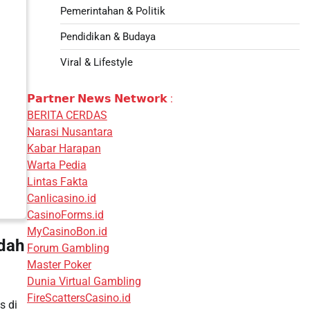
Pemerintahan & Politik
Pendidikan & Budaya
Viral & Lifestyle
𝗣𝗮𝗿𝘁𝗻𝗲𝗿 𝗡𝗲𝘄𝘀 𝗡𝗲𝘁𝘄𝗼𝗿𝗸 :
BERITA CERDAS
Narasi Nusantara
Kabar Harapan
Warta Pedia
Lintas Fakta
Canlicasino.id
CasinoForms.id
MyCasinoBon.id
udah
Forum Gambling
Master Poker
Dunia Virtual Gambling
FireScattersCasino.id
s di