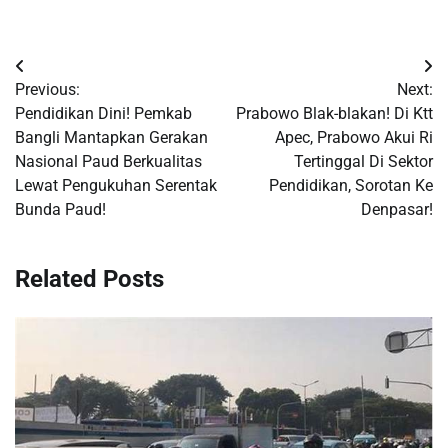
Post
Previous:
Next:
navigation
Pendidikan Dini! Pemkab
Prabowo Blak-blakan! Di Ktt
Bangli Mantapkan Gerakan
Apec, Prabowo Akui Ri
Nasional Paud Berkualitas
Tertinggal Di Sektor
Lewat Pengukuhan Serentak
Pendidikan, Sorotan Ke
Bunda Paud!
Denpasar!
Related Posts