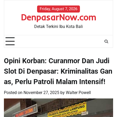
Skip
to
Friday, August 7, 2026
DenpasarNow.com
content
Detak Terkini Ibu Kota Bali
Opini Korban: Curanmor Dan Judi
Slot Di Denpasar: Kriminalitas Gan
as, Perlu Patroli Malam Intensif!
Posted on
November 27, 2025
by
Walter Powell