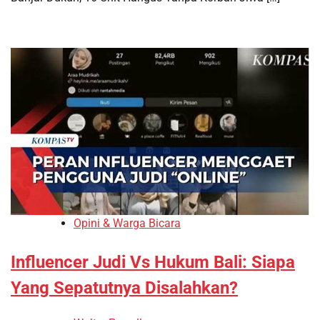
Opini & Warga Bicara
Influencer Judi Vs Hukum Bali: Siapa
Yang Sepatutnya Disalahkan?