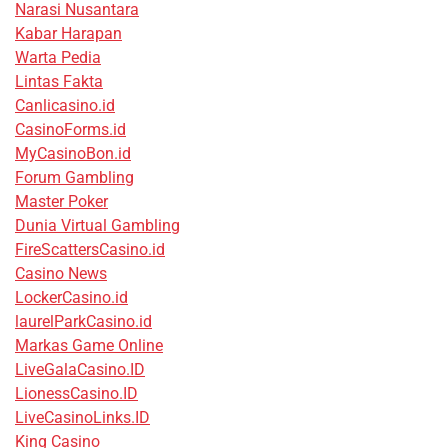
Narasi Nusantara
Kabar Harapan
Warta Pedia
Lintas Fakta
Canlicasino.id
CasinoForms.id
MyCasinoBon.id
Forum Gambling
Master Poker
Dunia Virtual Gambling
FireScattersCasino.id
Casino News
LockerCasino.id
laurelParkCasino.id
Markas Game Online
LiveGalaCasino.ID
LionessCasino.ID
LiveCasinoLinks.ID
King Casino