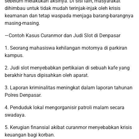
sebelum melakukan aksinya. Di sisi lain, masyarakat
dihimbau untuk tidak mudah terinjak-injak oleh krisis
keamanan dan tetap waspada menjaga barang-barangnya
masing-masing.
—Contoh Kasus Curanmor dan Judi Slot di Denpasar
1. Seorang mahasiswa kehilangan motornya di parkiran
kampus.
2. Judi slot menyebabkan pertikaian di sebuah kafe yang
berakhir harus dipisahkan oleh aparat.
3. Laporan kriminalitas meningkat dalam laporan tahunan
Polres Denpasar.
4. Penduduk lokal mengorganisir patroli malam secara
swadaya.
5. Kerugian finansial akibat curanmor menyebabkan krisis
keuangan bagi korban.