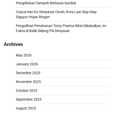
Pengelolaan Sampah Berbasis Sumber
Cuaca Hari Ini, Denpasar Cerah, Kota Lain Siap-Siap
Diguyur Hujan Ringan
Pengalihan Penahanan Tomy Priatna Wiria Dikabulkan, Ini
Fakta di Balik Sidang PN Denpasar
Archives
May 2026
January 2026
December 2025
November 2025
October 2025
September 2025
August 2025