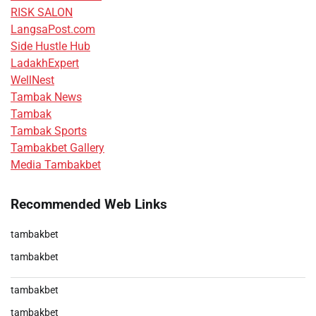
RISK SALON
LangsaPost.com
Side Hustle Hub
LadakhExpert
WellNest
Tambak News
Tambak
Tambak Sports
Tambakbet Gallery
Media Tambakbet
Recommended Web Links
tambakbet
tambakbet
tambakbet
tambakbet