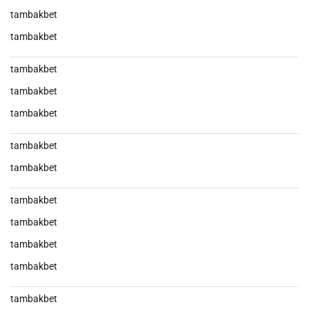
tambakbet
tambakbet
tambakbet
tambakbet
tambakbet
tambakbet
tambakbet
tambakbet
tambakbet
tambakbet
tambakbet
tambakbet