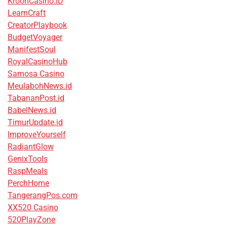
KroonCasino.ID
LearnCraft
CreatorPlaybook
BudgetVoyager
ManifestSoul
RoyalCasinoHub
Samosa Casino
MeulabohNews.id
TabananPost.id
BabelNews.id
TimurUpdate.id
ImproveYourself
RadiantGlow
GenixTools
RaspMeals
PerchHome
TangerangPos.com
XX520 Casino
520PlayZone