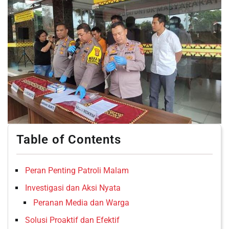
Table of Contents
Peran Penting Patroli Malam
Investigasi dan Aksi Nyata
Peranan Media dan Warga
Solusi Proaktif dan Efektif