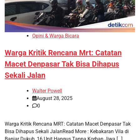
Opini & Warga Bicara
Warga Kritik Rencana Mrt: Catatan
Macet Denpasar Tak Bisa Dihapus
Sekali Jalan
Walter Powell
August 28, 2025
0
Warga Kritik Rencana MRT: Catatan Macet Denpasar Tak
Bisa Dihapus Sekali JalanRead More : Kebakaran Vila di
Banjar Dukuh, 16 Unit Hangus Tanpa Korban Jiwa […]