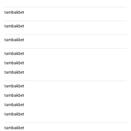
tambakbet
tambakbet
tambakbet
tambakbet
tambakbet
tambakbet
tambakbet
tambakbet
tambakbet
tambakbet
tambakbet