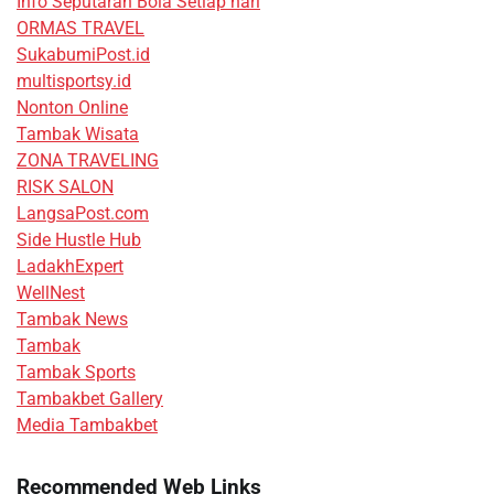
Info Seputaran Bola Setiap hari
ORMAS TRAVEL
SukabumiPost.id
multisportsy.id
Nonton Online
Tambak Wisata
ZONA TRAVELING
RISK SALON
LangsaPost.com
Side Hustle Hub
LadakhExpert
WellNest
Tambak News
Tambak
Tambak Sports
Tambakbet Gallery
Media Tambakbet
Recommended Web Links