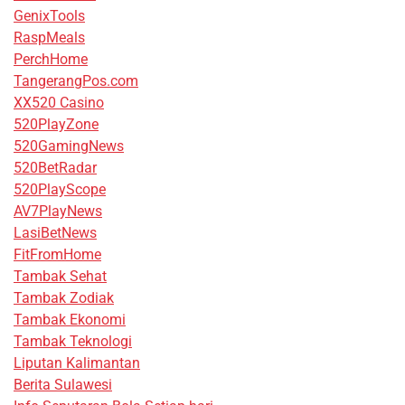
GenixTools
RaspMeals
PerchHome
TangerangPos.com
XX520 Casino
520PlayZone
520GamingNews
520BetRadar
520PlayScope
AV7PlayNews
LasiBetNews
FitFromHome
Tambak Sehat
Tambak Zodiak
Tambak Ekonomi
Tambak Teknologi
Liputan Kalimantan
Berita Sulawesi