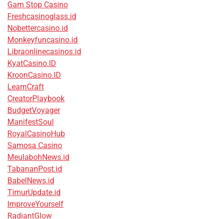
Gam Stop Casino
Freshcasinoglass.id
Nobettercasino.id
Monkeyfuncasino.id
Libraonlinecasinos.id
KyatCasino.ID
KroonCasino.ID
LearnCraft
CreatorPlaybook
BudgetVoyager
ManifestSoul
RoyalCasinoHub
Samosa Casino
MeulabohNews.id
TabananPost.id
BabelNews.id
TimurUpdate.id
ImproveYourself
RadiantGlow