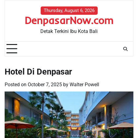
Skip
to
Thursday, August 6, 2026
DenpasarNow.com
content
Detak Terkini Ibu Kota Bali
Hotel Di Denpasar
Posted on
October 7, 2025
by
Walter Powell