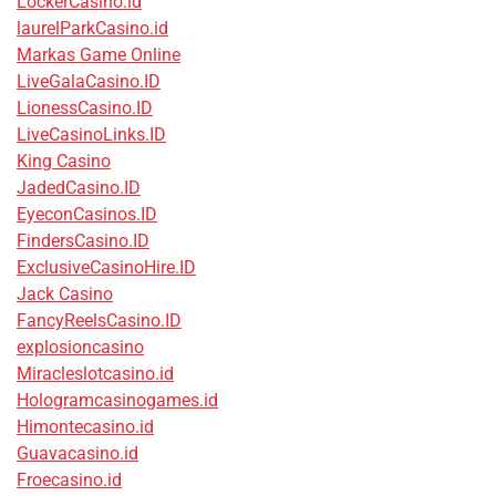
LockerCasino.id
laurelParkCasino.id
Markas Game Online
LiveGalaCasino.ID
LionessCasino.ID
LiveCasinoLinks.ID
King Casino
JadedCasino.ID
EyeconCasinos.ID
FindersCasino.ID
ExclusiveCasinoHire.ID
Jack Casino
FancyReelsCasino.ID
explosioncasino
Miracleslotcasino.id
Hologramcasinogames.id
Himontecasino.id
Guavacasino.id
Froecasino.id