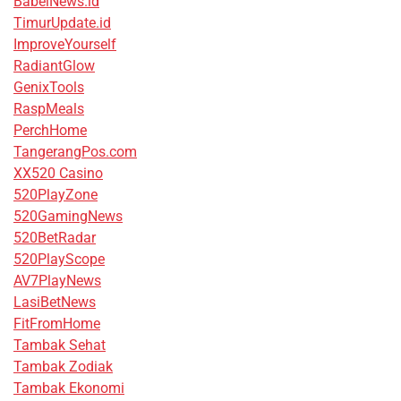
BabelNews.id
TimurUpdate.id
ImproveYourself
RadiantGlow
GenixTools
RaspMeals
PerchHome
TangerangPos.com
XX520 Casino
520PlayZone
520GamingNews
520BetRadar
520PlayScope
AV7PlayNews
LasiBetNews
FitFromHome
Tambak Sehat
Tambak Zodiak
Tambak Ekonomi