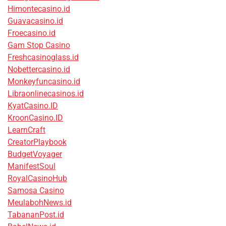
Himontecasino.id
Guavacasino.id
Froecasino.id
Gam Stop Casino
Freshcasinoglass.id
Nobettercasino.id
Monkeyfuncasino.id
Libraonlinecasinos.id
KyatCasino.ID
KroonCasino.ID
LearnCraft
CreatorPlaybook
BudgetVoyager
ManifestSoul
RoyalCasinoHub
Samosa Casino
MeulabohNews.id
TabananPost.id