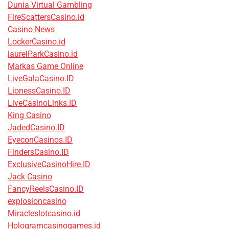
Dunia Virtual Gambling
FireScattersCasino.id
Casino News
LockerCasino.id
laurelParkCasino.id
Markas Game Online
LiveGalaCasino.ID
LionessCasino.ID
LiveCasinoLinks.ID
King Casino
JadedCasino.ID
EyeconCasinos.ID
FindersCasino.ID
ExclusiveCasinoHire.ID
Jack Casino
FancyReelsCasino.ID
explosioncasino
Miracleslotcasino.id
Hologramcasinogames.id