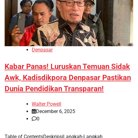
Denpasar
Kabar Panas! Luruskan Temuan Sidak
Awk, Kadisdikpora Denpasar Pastikan
Dunia Pendidikan Transparan!
Walter Powell
December 6, 2025
0
Table of ContentsDeskripsiLangkah-Langkah