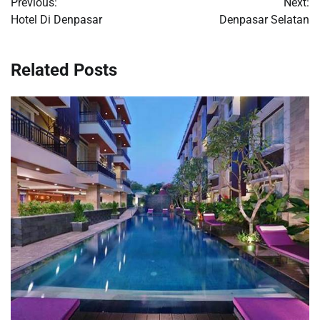
Previous:
Next:
navigation
Hotel Di Denpasar
Denpasar Selatan
Related Posts