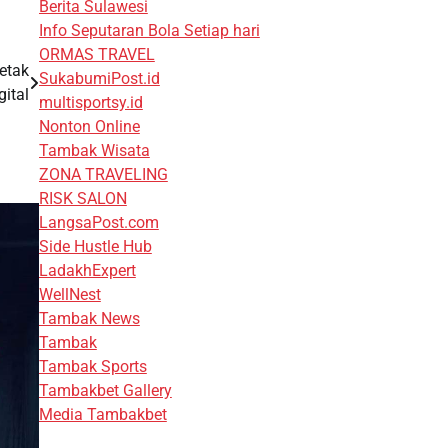
Berita Sulawesi
Info Seputaran Bola Setiap hari
ORMAS TRAVEL
etak
SukabumiPost.id
gital
multisportsy.id
Nonton Online
Tambak Wisata
ZONA TRAVELING
RISK SALON
LangsaPost.com
Side Hustle Hub
LadakhExpert
WellNest
Tambak News
Tambak
Tambak Sports
Tambakbet Gallery
Media Tambakbet