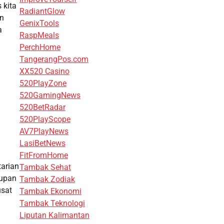
 kita
RadiantGlow
an
GenixTools
a
RaspMeals
PerchHome
TangerangPos.com
XX520 Casino
520PlayZone
520GamingNews
520BetRadar
520PlayScope
AV7PlayNews
LasiBetNews
FitFromHome
tarian
Tambak Sehat
dupan
Tambak Zodiak
usat
Tambak Ekonomi
Tambak Teknologi
Liputan Kalimantan