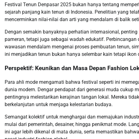
Festival Tenun Denpasar 2025 bukan hanya tentang memperke
sejarah panjang kain tenun di Indonesia. Penelitian yang te
mencerminkan nilai-nilai dan arti yang mendalam di balik se
Dengan semakin banyaknya perhatian internasional, penting 
pameran, tetapi juga sebagai wadah edukatif. Perbincangan 
wawasan mendalam mengenai proses pembuatan tenun, simb
ini menjadikan tenun bukan hanya selembar kain tetapi ikon da
Perspektif: Keunikan dan Masa Depan Fashion Lok
Para ahli mode mengamati bahwa festival seperti ini memeg
dunia modern. Dengar pendapat dari generasi muda cukup 
pentingnya melestarikan kerajinan tangan lokal. Mereka tid
berkelanjutan untuk menjaga kelestarian budaya.
Semangat kolektif untuk menghargai dan memajukan industr
mulai dari pemerintah, desainer, hingga penikmat mode. La
ini agar lebih dikenal di mata dunia, serta memastikan bahw