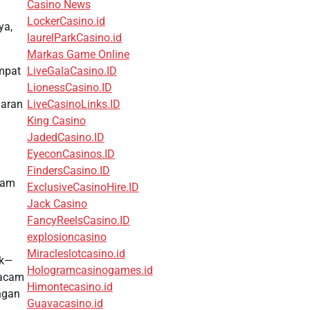
Casino News
LockerCasino.id
ya,
laurelParkCasino.id
Markas Game Online
empat
LiveGalaCasino.ID
LionessCasino.ID
daran
LiveCasinoLinks.ID
King Casino
JadedCasino.ID
EyeconCasinos.ID
FindersCasino.ID
lam
ExclusiveCasinoHire.ID
Jack Casino
FancyReelsCasino.ID
explosioncasino
Miracleslotcasino.id
ak—
Hologramcasinogames.id
macam
Himontecasino.id
ngan
Guavacasino.id