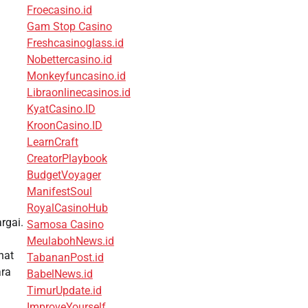
Froecasino.id
Gam Stop Casino
Freshcasinoglass.id
Nobettercasino.id
Monkeyfuncasino.id
Libraonlinecasinos.id
KyatCasino.ID
KroonCasino.ID
LearnCraft
CreatorPlaybook
BudgetVoyager
ManifestSoul
RoyalCasinoHub
rgai.
Samosa Casino
MeulabohNews.id
hat
TabananPost.id
ara
BabelNews.id
TimurUpdate.id
ImproveYourself