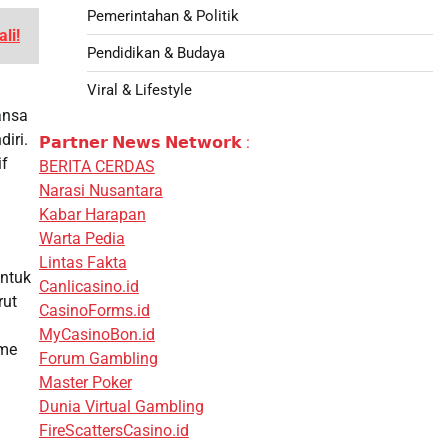
Pemerintahan & Politik
li!
Pendidikan & Budaya
Viral & Lifestyle
ansa
iri.
𝗣𝗮𝗿𝘁𝗻𝗲𝗿 𝗡𝗲𝘄𝘀 𝗡𝗲𝘁𝘄𝗼𝗿𝗸 :
if
BERITA CERDAS
Narasi Nusantara
Kabar Harapan
Warta Pedia
Lintas Fakta
untuk
Canlicasino.id
rut
CasinoForms.id
MyCasinoBon.id
sme
Forum Gambling
Master Poker
Dunia Virtual Gambling
FireScattersCasino.id