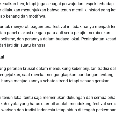
nalkan tren, tetapi juga sebagai perwujudan respek terhadap
lah dilakukan menunjukkan bahwa tenun memiliki histori yang ka
tiap benang dan motifnya.
untuk menyoroti bagaimana festival ini tidak hanya menjadi t
dan panel diskusi dengan para ahli serta perajin memberikan
olisme, dan perannya dalam budaya lokal. Peningkatan kesa
ri jati diri suatu bangsa.
al
ang peranan krusial dalam mendukung keberlanjutan tradisi da
mengejutkan, saat mereka mengungkapkan pandangan tentang
ak hanya menjadikannya sebatas trend tetapi sebuah gerakan
i tenun lokal tentu saja memerlukan dukungan dari semua pih
ngkah nyata yang harus diambil adalah mendukung festival se
a warisan dan tradisi Indonesia tetap hidup di tengah perkemba