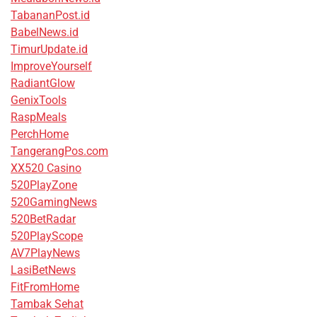
TabananPost.id
BabelNews.id
TimurUpdate.id
ImproveYourself
RadiantGlow
GenixTools
RaspMeals
PerchHome
TangerangPos.com
XX520 Casino
520PlayZone
520GamingNews
520BetRadar
520PlayScope
AV7PlayNews
LasiBetNews
FitFromHome
Tambak Sehat