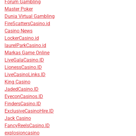
Forum Gambling
Master Poker
Dunia Virtual Gambling
FireScattersCasino.id
Casino News
LockerCasino.id
laurelParkCasino.id
Markas Game Online
LiveGalaCasino.ID
LionessCasino.ID
LiveCasinoLinks.ID
King Casino
JadedCasino.ID
EyeconCasinos.ID
FindersCasino.ID
ExclusiveCasinoHire.ID
Jack Casino
FancyReelsCasino.ID
explosioncasino