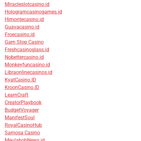
Miracleslotcasino.id
Hologramcasinogames.id
Himontecasino.id
Guavacasino.id
Froecasino.id
Gam Stop Casino
Freshcasinoglass.id
Nobettercasino.id
Monkeyfuncasino.id
Libraonlinecasinos.id
KyatCasino.ID
KroonCasino.ID
LearnCraft
CreatorPlaybook
BudgetVoyager
ManifestSoul
RoyalCasinoHub
Samosa Casino
MeulabohNews.id