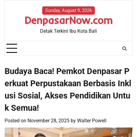
Skip
to
Sunday, August 9, 2026
DenpasarNow.com
content
Detak Terkini Ibu Kota Bali
Budaya Baca! Pemkot Denpasar P
erkuat Perpustakaan Berbasis Inkl
usi Sosial, Akses Pendidikan Untu
k Semua!
Posted on
November 28, 2025
by
Walter Powell