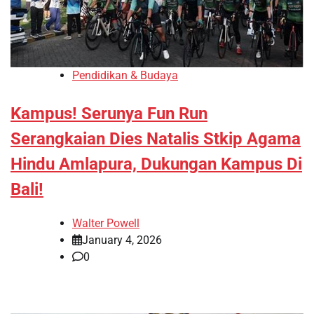
Pendidikan & Budaya
Kampus! Serunya Fun Run
Serangkaian Dies Natalis Stkip Agama
Hindu Amlapura, Dukungan Kampus Di
Bali!
Walter Powell
January 4, 2026
0