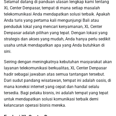
Selamat datang di panduan ulasan lengkap kami tentang
XL Center Denpasar, tempat di mana setiap masalah
telekomunikasi Anda mendapatkan solusi terbaik. Apakah
Anda turis yang pertama kali mengunjungi Bali atau
penduduk lokal yang mencari kenyamanan, XL Center
Denpasar adalah pilihan yang tepat. Dengan lokasi yang
strategis dan akses yang mudah, Anda hanya perlu sedikit
usaha untuk mendapatkan apa yang Anda butuhkan di
sini.
Seiring dengan meningkatnya kebutuhan masyarakat akan
layanan telekomunikasi berkualitas, XL Center Denpasar
hadir sebagai jawaban atas semua tantangan tersebut.
Dari sudut pandang wisatawan, tempat ini adalah oasis, di
mana koneksi internet yang cepat dan handal selalu
tersedia. Bagi pelaku bisnis, ini adalah tempat yang tepat
untuk mendapatkan solusi komunikasi terbaik demi
kelancaran operasi bisnis mereka.