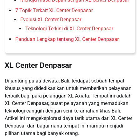
7 Topik Terkait XL Center Denpasar
Evolusi XL Center Denpasar
Teknologi Terkini di XL Center Denpasar
Panduan Lengkap tentang XL Center Denpasar
XL Center Denpasar
Di jantung pulau dewata, Bali, terdapat sebuah tempat
khusus yang didedikasikan untuk memberikan pelayanan
terbaik bagi para pelanggan XL Axiata. Tempat ini adalah
XL Center Denpasar, pusat pelayanan yang memadukan
teknologi canggih dengan seni keramahan khas Bali.
Artikel ini mengeksplorasi daya tarik utama dari XL Center
Denpasar dan bagaimana tempat ini mampu menjadi
pilihan utama bagi banyak orang.