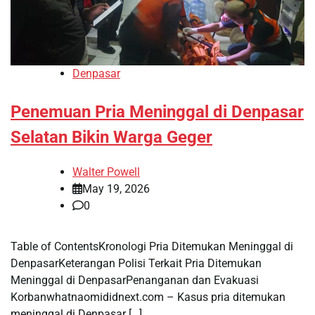
Denpasar
Penemuan Pria Meninggal di Denpasar
Selatan Bikin Warga Geger
Walter Powell
May 19, 2026
0
Table of ContentsKronologi Pria Ditemukan Meninggal di
DenpasarKeterangan Polisi Terkait Pria Ditemukan
Meninggal di DenpasarPenanganan dan Evakuasi
Korbanwhatnaomididnext.com – Kasus pria ditemukan
meninggal di Denpasar […]