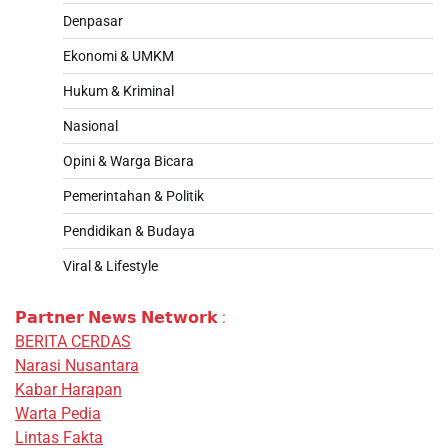
Denpasar
Ekonomi & UMKM
Hukum & Kriminal
Nasional
Opini & Warga Bicara
Pemerintahan & Politik
Pendidikan & Budaya
Viral & Lifestyle
𝗣𝗮𝗿𝘁𝗻𝗲𝗿 𝗡𝗲𝘄𝘀 𝗡𝗲𝘁𝘄𝗼𝗿𝗸 :
BERITA CERDAS
Narasi Nusantara
Kabar Harapan
Warta Pedia
Lintas Fakta