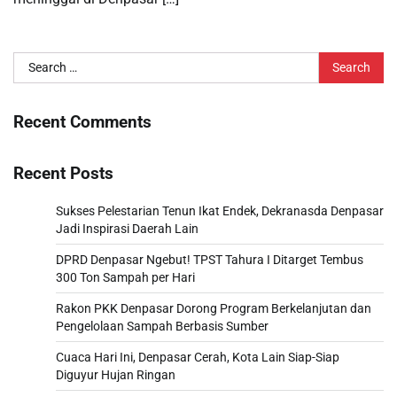
Search
for:
Recent Comments
Recent Posts
Sukses Pelestarian Tenun Ikat Endek, Dekranasda Denpasar
Jadi Inspirasi Daerah Lain
DPRD Denpasar Ngebut! TPST Tahura I Ditarget Tembus
300 Ton Sampah per Hari
Rakon PKK Denpasar Dorong Program Berkelanjutan dan
Pengelolaan Sampah Berbasis Sumber
Cuaca Hari Ini, Denpasar Cerah, Kota Lain Siap-Siap
Diguyur Hujan Ringan