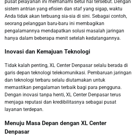
pusat pelayanan ini memahami betul hal tersebut. Dengan
sistem antrian yang efisien dan staf yang sigap, waktu
Anda tidak akan terbuang sia-sia di sini. Sebagai contoh,
seorang pelanggan baru-baru ini membagikan
pengalamannya mendapatkan solusi masalah jaringan
hanya dalam beberapa menit setelah kedatangannya.
Inovasi dan Kemajuan Teknologi
Tidak kalah penting, XL Center Denpasar selalu berada di
garis depan teknologi telekomunikasi. Pembaruan jaringan
dan teknologi terbaru selalu diutamakan untuk
memastikan pengalaman terbaik bagi para pengguna.
Dengan inovasi tanpa henti, XL Center Denpasar terus
menjaga reputasi dan kredibilitasnya sebagai pusat
layanan terdepan.
Menuju Masa Depan dengan XL Center
Denpasar