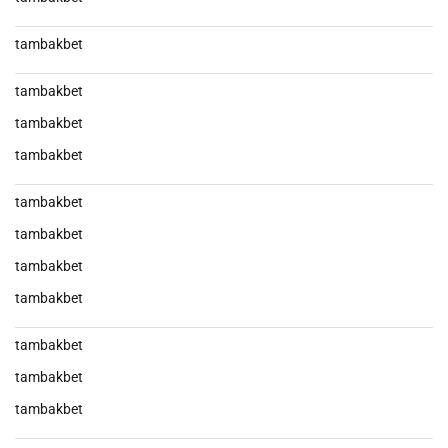
tambakbet
tambakbet
tambakbet
tambakbet
tambakbet
tambakbet
tambakbet
tambakbet
tambakbet
tambakbet
tambakbet