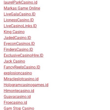
laurelParkCasino.id
Markas Game Online
LiveGalaCasino.ID
LionessCasino.ID
LiveCasinoLinks.ID
King Casino
JadedCasino.ID
EyeconCasinos.ID
FindersCasino.ID
ExclusiveCasinoHire.ID
Jack Casino
FancyReelsCasino.ID
explosioncasino
Miracleslotcasino.id
Hologramcasinogames.id
Himontecasino.id
Guavacasino.id
Froecasino.id
Gam Stop Casino