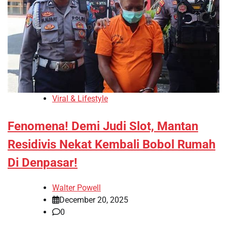
Viral & Lifestyle
Fenomena! Demi Judi Slot, Mantan
Residivis Nekat Kembali Bobol Rumah
Di Denpasar!
Walter Powell
December 20, 2025
0