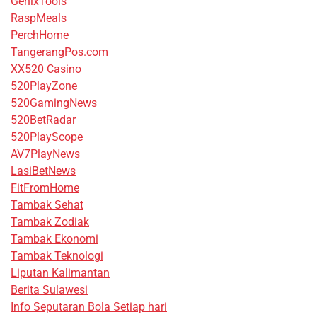
GenixTools
RaspMeals
PerchHome
TangerangPos.com
XX520 Casino
520PlayZone
520GamingNews
520BetRadar
520PlayScope
AV7PlayNews
LasiBetNews
FitFromHome
Tambak Sehat
Tambak Zodiak
Tambak Ekonomi
Tambak Teknologi
Liputan Kalimantan
Berita Sulawesi
Info Seputaran Bola Setiap hari