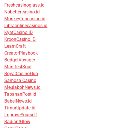
Freshcasinoglass.id
Nobettercasino.id
Monkeyfuncasino.id
Libraonlinecasinos.id
KyatCasino.ID
KroonCasino.ID
LearnCraft
CreatorPlaybook
BudgetVoyager
ManifestSoul
RoyalCasinoHub
Samosa Casino
MeulabohNews.id
TabananPost.id
BabelNews.id
TimurUpdate.id
ImproveYourself
RadiantGlow