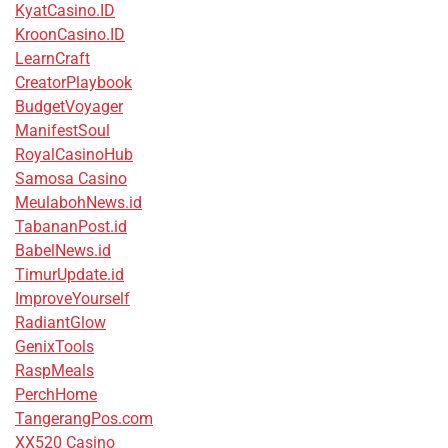
KyatCasino.ID
KroonCasino.ID
LearnCraft
CreatorPlaybook
BudgetVoyager
ManifestSoul
RoyalCasinoHub
Samosa Casino
MeulabohNews.id
TabananPost.id
BabelNews.id
TimurUpdate.id
ImproveYourself
RadiantGlow
GenixTools
RaspMeals
PerchHome
TangerangPos.com
XX520 Casino