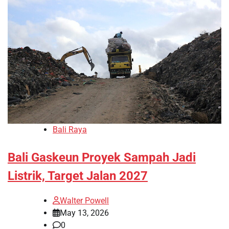
Bali Raya
Bali Gaskeun Proyek Sampah Jadi
Listrik, Target Jalan 2027
Walter Powell
May 13, 2026
0