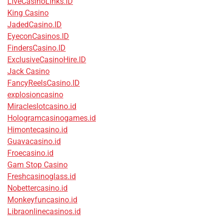
LiveCasinoLinks.ID
King Casino
JadedCasino.ID
EyeconCasinos.ID
FindersCasino.ID
ExclusiveCasinoHire.ID
Jack Casino
FancyReelsCasino.ID
explosioncasino
Miracleslotcasino.id
Hologramcasinogames.id
Himontecasino.id
Guavacasino.id
Froecasino.id
Gam Stop Casino
Freshcasinoglass.id
Nobettercasino.id
Monkeyfuncasino.id
Libraonlinecasinos.id