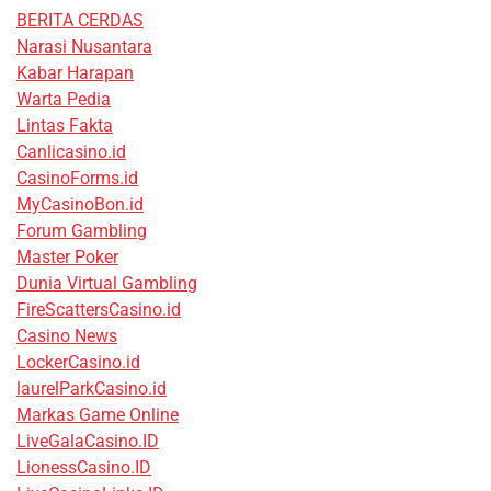
BERITA CERDAS
Narasi Nusantara
Kabar Harapan
Warta Pedia
Lintas Fakta
Canlicasino.id
CasinoForms.id
MyCasinoBon.id
Forum Gambling
Master Poker
Dunia Virtual Gambling
FireScattersCasino.id
Casino News
LockerCasino.id
laurelParkCasino.id
Markas Game Online
LiveGalaCasino.ID
LionessCasino.ID