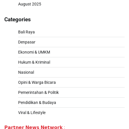
August 2025
Categories
Bali Raya
Denpasar
Ekonomi & UMKM
Hukum & Kriminal
Nasional
Opini & Warga Bicara
Pemerintahan & Politik
Pendidikan & Budaya
Viral & Lifestyle
𝗣𝗮𝗿𝘁𝗻𝗲𝗿 𝗡𝗲𝘄𝘀 𝗡𝗲𝘁𝘄𝗼𝗿𝗸 :