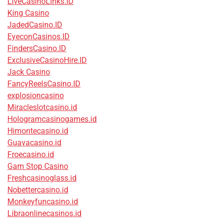
LiveCasinoLinks.ID
King Casino
JadedCasino.ID
EyeconCasinos.ID
FindersCasino.ID
ExclusiveCasinoHire.ID
Jack Casino
FancyReelsCasino.ID
explosioncasino
Miracleslotcasino.id
Hologramcasinogames.id
Himontecasino.id
Guavacasino.id
Froecasino.id
Gam Stop Casino
Freshcasinoglass.id
Nobettercasino.id
Monkeyfuncasino.id
Libraonlinecasinos.id