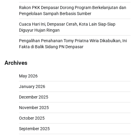
Rakon PKK Denpasar Dorong Program Berkelanjutan dan
Pengelolaan Sampah Berbasis Sumber
Cuaca Hari Ini, Denpasar Cerah, Kota Lain Siap-Siap
Diguyur Hujan Ringan
Pengalihan Penahanan Tomy Priatna Wiria Dikabulkan, Ini
Fakta di Balik Sidang PN Denpasar
Archives
May 2026
January 2026
December 2025
November 2025
October 2025
September 2025