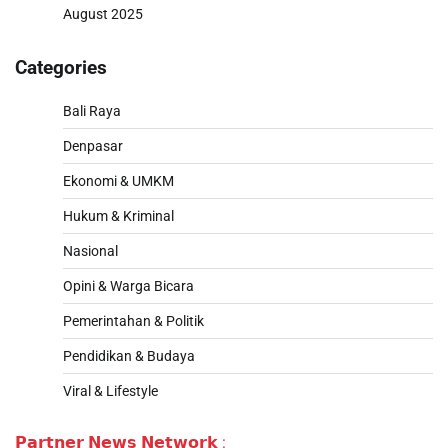
August 2025
Categories
Bali Raya
Denpasar
Ekonomi & UMKM
Hukum & Kriminal
Nasional
Opini & Warga Bicara
Pemerintahan & Politik
Pendidikan & Budaya
Viral & Lifestyle
𝗣𝗮𝗿𝘁𝗻𝗲𝗿 𝗡𝗲𝘄𝘀 𝗡𝗲𝘁𝘄𝗼𝗿𝗸 :