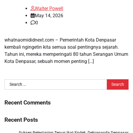
Walter Powell
May 14, 2026
0
whatnaomididnext.com – Pemerintah Kota Denpasar
kembali ngingetin kita semua soal pentingnya sejarah.
Tahun ini, mereka memperingati 80 tahun Serangan Umum
Kota Denpasar, sebuah momen penting […]
Search
for:
Recent Comments
Recent Posts
Sukses Pelestarian Tenun Ikat Endek, Dekranasda Denpasar