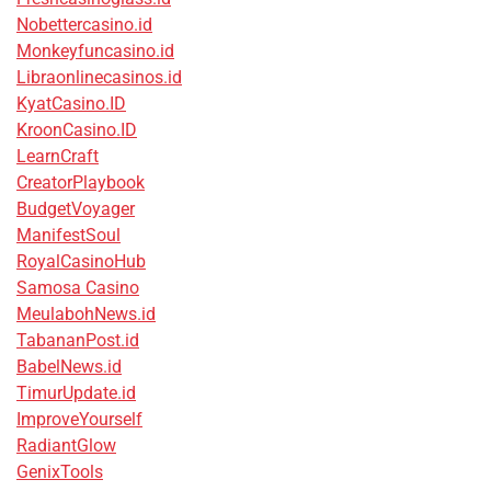
Nobettercasino.id
Monkeyfuncasino.id
Libraonlinecasinos.id
KyatCasino.ID
KroonCasino.ID
LearnCraft
CreatorPlaybook
BudgetVoyager
ManifestSoul
RoyalCasinoHub
Samosa Casino
MeulabohNews.id
TabananPost.id
BabelNews.id
TimurUpdate.id
ImproveYourself
RadiantGlow
GenixTools