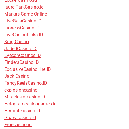
LockerCasino.id
laurelParkCasino.id
Markas Game Online
LiveGalaCasino.ID
LionessCasino.ID
LiveCasinoLinks.ID
King Casino
JadedCasino.ID
EyeconCasinos.ID
FindersCasino.ID
ExclusiveCasinoHire.ID
Jack Casino
FancyReelsCasino.ID
explosioncasino
Miracleslotcasino.id
Hologramcasinogames.id
Himontecasino.id
Guavacasino.id
Froecasino.id