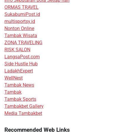
Info Seputaran Bola Setiap hari
ORMAS TRAVEL
SukabumiPost.id
multisportsy.id
Nonton Online
Tambak Wisata
ZONA TRAVELING
RISK SALON
LangsaPost.com
Side Hustle Hub
LadakhExpert
WellNest
Tambak News
Tambak
Tambak Sports
Tambakbet Gallery
Media Tambakbet
Recommended Web Links