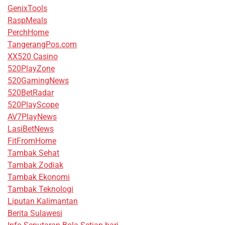
GenixTools
RaspMeals
PerchHome
TangerangPos.com
XX520 Casino
520PlayZone
520GamingNews
520BetRadar
520PlayScope
AV7PlayNews
LasiBetNews
FitFromHome
Tambak Sehat
Tambak Zodiak
Tambak Ekonomi
Tambak Teknologi
Liputan Kalimantan
Berita Sulawesi