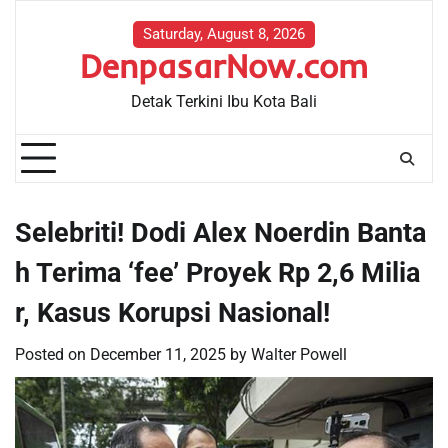
Skip
to
Saturday, August 8, 2026
DenpasarNow.com
content
Detak Terkini Ibu Kota Bali
Selebriti! Dodi Alex Noerdin Banta
h Terima ‘fee’ Proyek Rp 2,6 Milia
r, Kasus Korupsi Nasional!
Posted on
December 11, 2025
by
Walter Powell