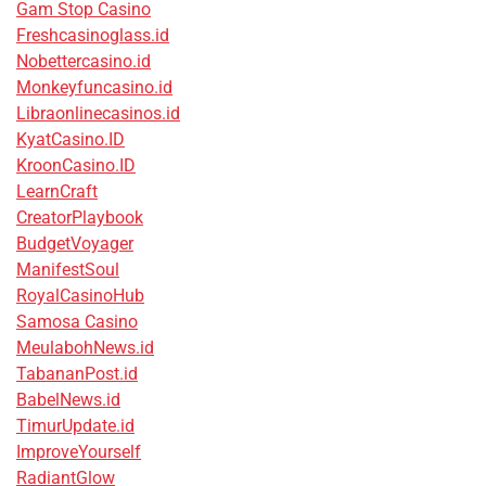
Gam Stop Casino
Freshcasinoglass.id
Nobettercasino.id
Monkeyfuncasino.id
Libraonlinecasinos.id
KyatCasino.ID
KroonCasino.ID
LearnCraft
CreatorPlaybook
BudgetVoyager
ManifestSoul
RoyalCasinoHub
Samosa Casino
MeulabohNews.id
TabananPost.id
BabelNews.id
TimurUpdate.id
ImproveYourself
RadiantGlow