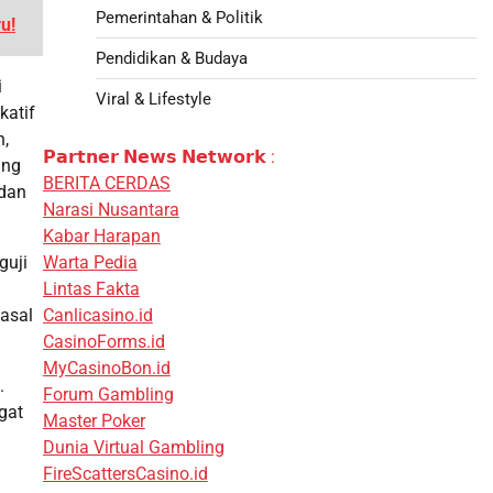
Pemerintahan & Politik
u!
Pendidikan & Budaya
i
Viral & Lifestyle
katif
n,
𝗣𝗮𝗿𝘁𝗻𝗲𝗿 𝗡𝗲𝘄𝘀 𝗡𝗲𝘁𝘄𝗼𝗿𝗸 :
ang
BERITA CERDAS
 dan
Narasi Nusantara
Kabar Harapan
guji
Warta Pedia
Lintas Fakta
masal
Canlicasino.id
CasinoForms.id
MyCasinoBon.id
.
Forum Gambling
gat
Master Poker
i
Dunia Virtual Gambling
FireScattersCasino.id