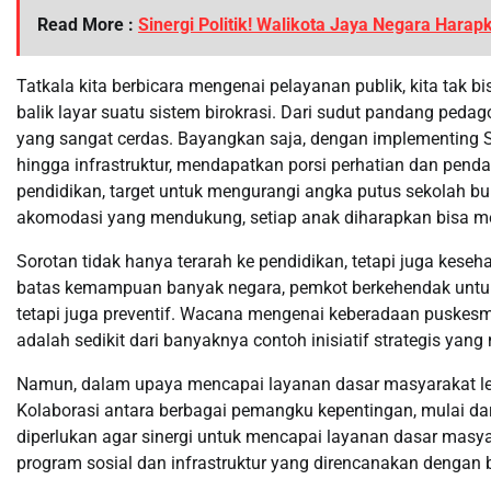
Read More :
Sinergi Politik! Walikota Jaya Negara Harap
Tatkala kita berbicara mengenai pelayanan publik, kita tak
balik layar suatu sistem birokrasi. Dari sudut pandang peda
yang sangat cerdas. Bayangkan saja, dengan implementing SP
hingga infrastruktur, mendapatkan porsi perhatian dan pend
pendidikan, target untuk mengurangi angka putus sekolah b
akomodasi yang mendukung, setiap anak diharapkan bisa me
Sorotan tidak hanya terarah ke pendidikan, tetapi juga keseh
batas kemampuan banyak negara, pemkot berkehendak untuk
tetapi juga preventif. Wacana mengenai keberadaan puskesma
adalah sedikit dari banyaknya contoh inisiatif strategis yan
Namun, dalam upaya mencapai layanan dasar masyarakat leb
Kolaborasi antara berbagai pemangku kepentingan, mulai dari
diperlukan agar sinergi untuk mencapai layanan dasar masy
program sosial dan infrastruktur yang direncanakan dengan b