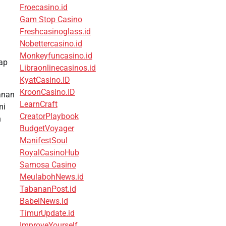
Froecasino.id
Gam Stop Casino
Freshcasinoglass.id
Nobettercasino.id
Monkeyfuncasino.id
iap
Libraonlinecasinos.id
KyatCasino.ID
KroonCasino.ID
anan
LearnCraft
mi
CreatorPlaybook
n
BudgetVoyager
ManifestSoul
RoyalCasinoHub
Samosa Casino
MeulabohNews.id
TabananPost.id
BabelNews.id
TimurUpdate.id
ImproveYourself