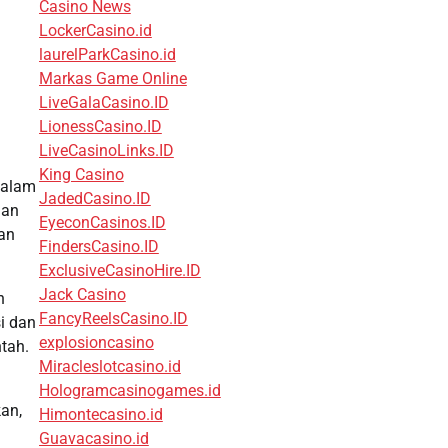
Casino News
LockerCasino.id
laurelParkCasino.id
Markas Game Online
LiveGalaCasino.ID
LionessCasino.ID
LiveCasinoLinks.ID
King Casino
Dalam
JadedCasino.ID
nan
EyeconCasinos.ID
lan
FindersCasino.ID
ExclusiveCasinoHire.ID
Jack Casino
h
FancyReelsCasino.ID
i dan
explosioncasino
tah.
Miracleslotcasino.id
Hologramcasinogames.id
an,
Himontecasino.id
Guavacasino.id