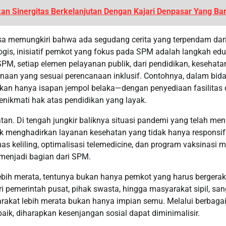
kan Sinergitas Berkelanjutan Dengan Kajari Denpasar Yang Bar
 bisa memungkiri bahwa ada segudang cerita yang terpendam dar
gogis, inisiatif pemkot yang fokus pada SPM adalah langkah edu
M, setiap elemen pelayanan publik, dari pendidikan, kesehata
anaan yang sesuai perencanaan inklusif. Contohnya, dalam bid
ukan hanya isapan jempol belaka—dengan penyediaan fasilitas
nikmati hak atas pendidikan yang layak.
atan. Di tengah jungkir baliknya situasi pandemi yang telah men
 menghadirkan layanan kesehatan yang tidak hanya responsif
s keliling, optimalisasi telemedicine, dan program vaksinasi 
g menjadi bagian dari SPM.
ih merata, tentunya bukan hanya pemkot yang harus bergerak
 pemerintah pusat, pihak swasta, hingga masyarakat sipil, san
arakat lebih merata bukan hanya impian semu. Melalui berbaga
aik, diharapkan kesenjangan sosial dapat diminimalisir.