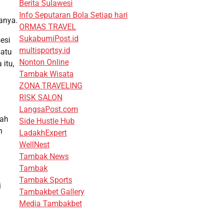
Berita Sulawesi
Info Seputaran Bola Setiap hari
anya.
ORMAS TRAVEL
SukabumiPost.id
esi
multisportsy.id
satu
Nonton Online
itu,
Tambak Wisata
ZONA TRAVELING
RISK SALON
LangsaPost.com
rah
Side Hustle Hub
n
LadakhExpert
WellNest
Tambak News
Tambak
.
Tambak Sports
i
Tambakbet Gallery
Media Tambakbet