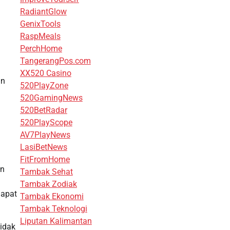
RadiantGlow
GenixTools
RaspMeals
PerchHome
TangerangPos.com
XX520 Casino
an
520PlayZone
520GamingNews
520BetRadar
520PlayScope
AV7PlayNews
LasiBetNews
FitFromHome
an
Tambak Sehat
Tambak Zodiak
dapat
Tambak Ekonomi
Tambak Teknologi
Liputan Kalimantan
tidak