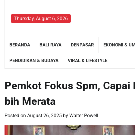
Skip
to
content
Thursday, August 6, 2026
BERANDA
BALI RAYA
DENPASAR
EKONOMI & U
PENDIDIKAN & BUDAYA
VIRAL & LIFESTYLE
Pemkot Fokus Spm, Capai 
bih Merata
Posted on
August 26, 2025
by
Walter Powell