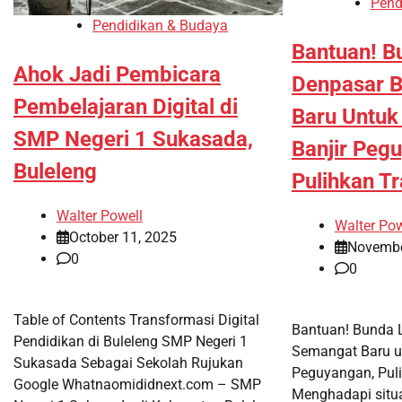
Pend
Pendidikan & Budaya
Bantuan! Bu
Ahok Jadi Pembicara
Denpasar B
Pembelajaran Digital di
Baru Untuk
SMP Negeri 1 Sukasada,
Banjir Peg
Buleleng
Pulihkan Tr
Walter Powell
Walter Pow
October 11, 2025
Novembe
0
0
Table of Contents Transformasi Digital
Bantuan! Bunda L
Pendidikan di Buleleng SMP Negeri 1
Semangat Baru u
Sukasada Sebagai Sekolah Rujukan
Peguyangan, Puli
Google Whatnaomididnext.com – SMP
Menghadapi situa