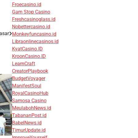
Froecasino.id
Gam Stop Casino
Freshcasinoglass.id
Nobettercasino.id
asar
Monkeyfuncasino.id
Libraonlinecasinos.id
KyatCasino.ID
KroonCasino.ID
LearnCraft
CreatorPlaybook
BudgetVoyager
ManifestSoul
RoyalCasinoHub
Samosa Casino
MeulabohNews.id
TabananPost.id
BabelNews.id
TimurUpdate.id
ImproveYourself