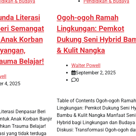
idikan & Budaya
Pendidikan & Budaya
nda Literasi
Ogoh-ogoh Ramah
eri Semangat
Lingkungan: Pemkot
 Anak Korban
Dukung Seni Hybrid Ba
uyangan,
& Kulit Nangka
auma Belajar!
Walter Powell
September 2, 2025
ell
0
r 4, 2025
Table of Contents Ogoh-ogoh Rama
Lingkungan: Pemkot Dukung Seni Hy
iterasi Denpasar Beri
Bambu & Kulit Nangka Manfaat Seni
ntuk Anak Korban Banjir
Hybrid bagi Lingkungan dan Budaya
hkan Trauma Belajar!
Diskusi: Transformasi Ogoh-ogoh da
si yang tidak terduga