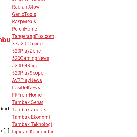
RadiantGlow
GenixTools
RaspMeals
PerchHome
TangerangPos.com
mbu
XX520 Casino
520PlayZone
520GamingNews
520BetRadar
520PlayScope
AV7PlayNews
LasiBetNews
FitFromHome
h
Tambak Sehat
brid
Tambak Zodiak
Tambak Ekonomi
Tambak Teknologi
n […]
Liputan Kalimantan