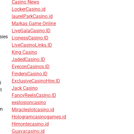
Casino News
LockerCasino.id
laurelParkCasino.id
Markas Game Online
LiveGalaCasino.ID
sies
LionessCasino.ID
LiveCasinoLinks.ID
King Casino
JadedCasino.ID
EyeconCasinos.ID
FindersCasino.ID
ExclusiveCasinoHire.ID
i
Jack Casino
t
FancyReelsCasino.ID
explosioncasino
an
Miracleslotcasino.id
Hologramcasinogames.id
Himontecasino.id
Guavacasino.id