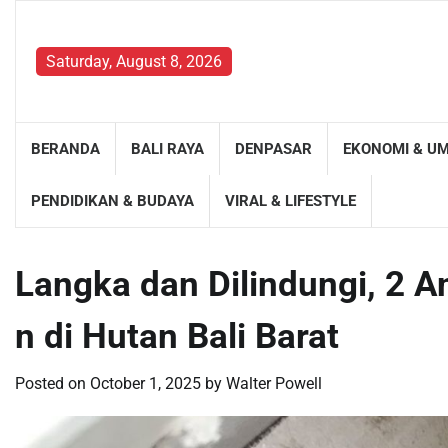
Skip
to
content
Saturday, August 8, 2026
BERANDA
BALI RAYA
DENPASAR
EKONOMI & U
PENDIDIKAN & BUDAYA
VIRAL & LIFESTYLE
Langka dan Dilindungi, 2 
n di Hutan Bali Barat
Posted on
October 1, 2025
by
Walter Powell