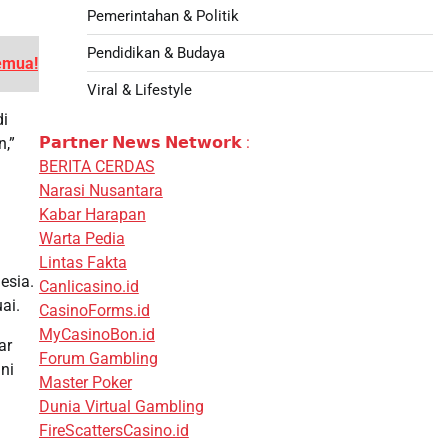
Pemerintahan & Politik
Pendidikan & Budaya
emua!
Viral & Lifestyle
di
𝗣𝗮𝗿𝘁𝗻𝗲𝗿 𝗡𝗲𝘄𝘀 𝗡𝗲𝘁𝘄𝗼𝗿𝗸 :
n,”
BERITA CERDAS
Narasi Nusantara
Kabar Harapan
Warta Pedia
Lintas Fakta
esia.
Canlicasino.id
ai.
CasinoForms.id
MyCasinoBon.id
ar
Forum Gambling
ni
Master Poker
Dunia Virtual Gambling
FireScattersCasino.id