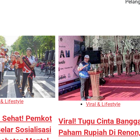
Pelang
 & Lifestyle
Viral & Lifestyle
 Sehat! Pemkot
Viral! Tugu Cinta Bangg
lar Sosialisasi
Paham Rupiah Di Renon