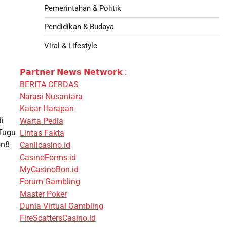
Pemerintahan & Politik
Pendidikan & Budaya
Viral & Lifestyle
𝗣𝗮𝗿𝘁𝗻𝗲𝗿 𝗡𝗲𝘄𝘀 𝗡𝗲𝘁𝘄𝗼𝗿𝗸 :
BERITA CERDAS
Narasi Nusantara
Kabar Harapan
i
Warta Pedia
 Tugu
Lintas Fakta
on8
Canlicasino.id
CasinoForms.id
MyCasinoBon.id
Forum Gambling
Master Poker
Dunia Virtual Gambling
FireScattersCasino.id