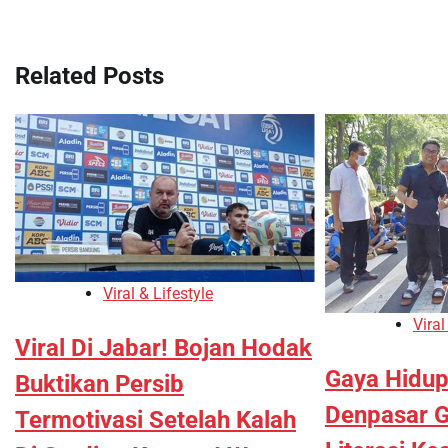
Related Posts
Viral & Lifestyle
Viral
Viral Di Jabar! Bojan Hodak
Gaya Hidup
Buktikan Persib
Denpasar Ge
Termotivasi Setelah Kalah