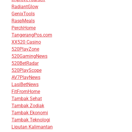
RadiantGlow
GenixTools
RaspMeals
PerchHome
TangerangPos.com
XX520 Casino
520PlayZone
520GamingNews
520BetRadar
520PlayScope
AV7PlayNews
LasiBetNews
FitFromHome
Tambak Sehat
Tambak Zodiak
Tambak Ekonomi
Tambak Teknologi
Liputan Kalimantan