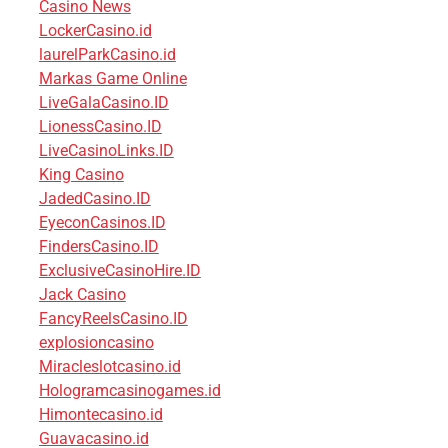
Casino News
LockerCasino.id
laurelParkCasino.id
Markas Game Online
LiveGalaCasino.ID
LionessCasino.ID
LiveCasinoLinks.ID
King Casino
JadedCasino.ID
EyeconCasinos.ID
FindersCasino.ID
ExclusiveCasinoHire.ID
Jack Casino
FancyReelsCasino.ID
explosioncasino
Miracleslotcasino.id
Hologramcasinogames.id
Himontecasino.id
Guavacasino.id