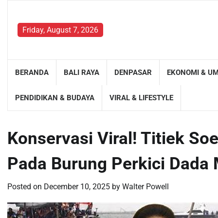
Skip
to
content
Friday, August 7, 2026
BERANDA
BALI RAYA
DENPASAR
EKONOMI & U
PENDIDIKAN & BUDAYA
VIRAL & LIFESTYLE
Konservasi Viral! Titiek S
Pada Burung Perkici Dada 
Posted on
December 10, 2025
by
Walter Powell