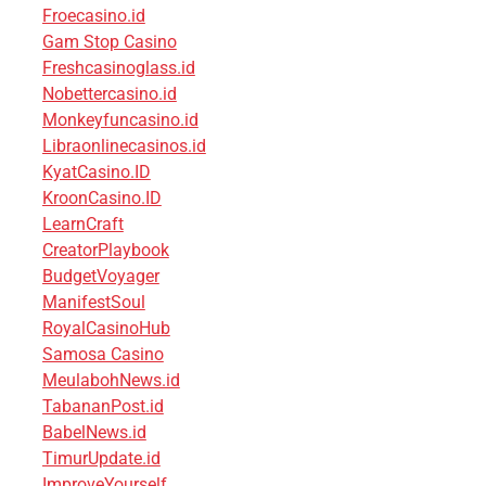
Froecasino.id
Gam Stop Casino
Freshcasinoglass.id
Nobettercasino.id
Monkeyfuncasino.id
Libraonlinecasinos.id
KyatCasino.ID
KroonCasino.ID
LearnCraft
CreatorPlaybook
BudgetVoyager
ManifestSoul
RoyalCasinoHub
Samosa Casino
MeulabohNews.id
TabananPost.id
BabelNews.id
TimurUpdate.id
ImproveYourself