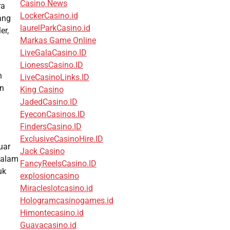
Casino News
ra
LockerCasino.id
ang
laurelParkCasino.id
er,
Markas Game Online
LiveGalaCasino.ID
LionessCasino.ID
n
LiveCasinoLinks.ID
an
King Casino
JadedCasino.ID
EyeconCasinos.ID
FindersCasino.ID
ExclusiveCasinoHire.ID
uar
Jack Casino
dalam
FancyReelsCasino.ID
uk
explosioncasino
Miracleslotcasino.id
Hologramcasinogames.id
Himontecasino.id
Guavacasino.id