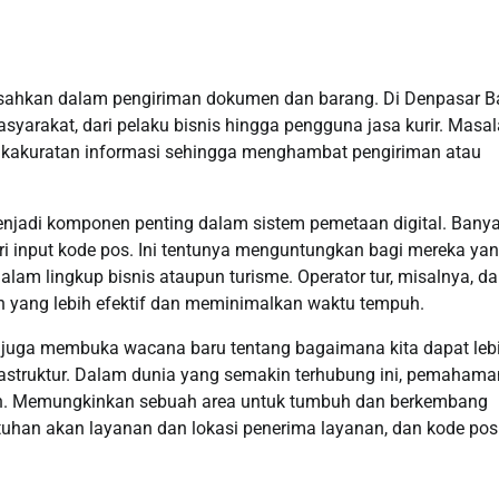
sahkan dalam pengiriman dokumen dan barang. Di Denpasar Ba
syarakat, dari pelaku bisnis hingga pengguna jasa kurir. Masa
dakakuratan informasi sehingga menghambat pengiriman atau
menjadi komponen penting dalam sistem pemetaan digital. Bany
dari input kode pos. Ini tentunya menguntungkan bagi mereka ya
dalam lingkup bisnis ataupun turisme. Operator tur, misalnya, d
 yang lebih efektif dan meminimalkan waktu tempuh.
juga membuka wacana baru tentang bagaimana kita dapat leb
rastruktur. Dalam dunia yang semakin terhubung ini, pemahama
hkan. Memungkinkan sebuah area untuk tumbuh dan berkembang
tuhan akan layanan dan lokasi penerima layanan, dan kode pos