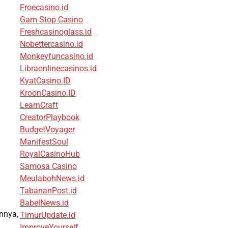
Froecasino.id
Gam Stop Casino
Freshcasinoglass.id
Nobettercasino.id
Monkeyfuncasino.id
Libraonlinecasinos.id
KyatCasino.ID
KroonCasino.ID
LearnCraft
CreatorPlaybook
BudgetVoyager
ManifestSoul
RoyalCasinoHub
Samosa Casino
MeulabohNews.id
TabananPost.id
BabelNews.id
nnya,
TimurUpdate.id
ImproveYourself