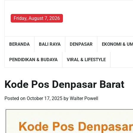
Skip
to
content
Friday, August 7, 2026
BERANDA
BALI RAYA
DENPASAR
EKONOMI & U
PENDIDIKAN & BUDAYA
VIRAL & LIFESTYLE
Kode Pos Denpasar Barat
Posted on
October 17, 2025
by
Walter Powell