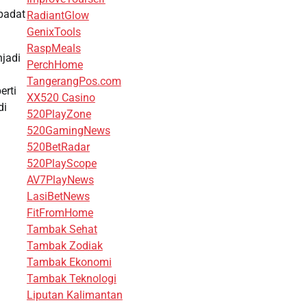
 padat
RadiantGlow
GenixTools
RaspMeals
njadi
PerchHome
TangerangPos.com
erti
XX520 Casino
di
520PlayZone
520GamingNews
520BetRadar
520PlayScope
AV7PlayNews
LasiBetNews
FitFromHome
Tambak Sehat
Tambak Zodiak
Tambak Ekonomi
Tambak Teknologi
Liputan Kalimantan