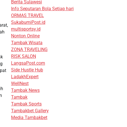
Berita Sulawesi
Info Seputaran Bola Setiap hari
ORMAS TRAVEL
SukabumiPost.id
rat,
multisportsy.id
lah
Nonton Online
Tambak Wisata
ZONA TRAVELING
RISK SALON
ak
LangsaPost.com
ng
Side Hustle Hub
apat
LadakhExpert
WellNest
ih
Tambak News
n
Tambak
Tambak Sports
Tambakbet Gallery
Media Tambakbet