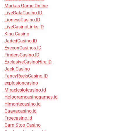
Markas Game Online
LiveGalaCasino.ID
LionessCasino.ID
LiveCasinoLinks.ID
King Casino
JadedCasino.ID
EyeconCasinos.ID
FindersCasino.ID
ExclusiveCasinoHire.ID
Jack Casino
FancyReelsCasino.ID
explosioncasino
Miracleslotcasino.id
Hologramcasinogames.id
Himontecasino.id
Guavacasino.id
Froecasino.id
Gam Stop Casino