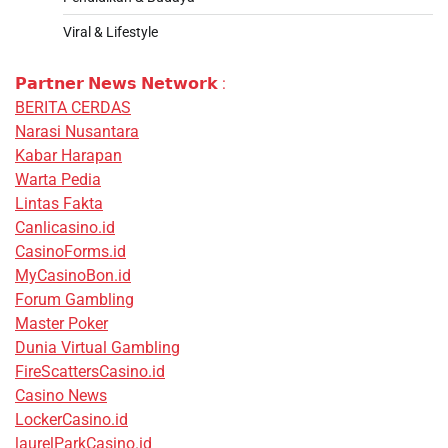
Viral & Lifestyle
𝗣𝗮𝗿𝘁𝗻𝗲𝗿 𝗡𝗲𝘄𝘀 𝗡𝗲𝘁𝘄𝗼𝗿𝗸 :
BERITA CERDAS
Narasi Nusantara
Kabar Harapan
Warta Pedia
Lintas Fakta
Canlicasino.id
CasinoForms.id
MyCasinoBon.id
Forum Gambling
Master Poker
Dunia Virtual Gambling
FireScattersCasino.id
Casino News
LockerCasino.id
laurelParkCasino.id