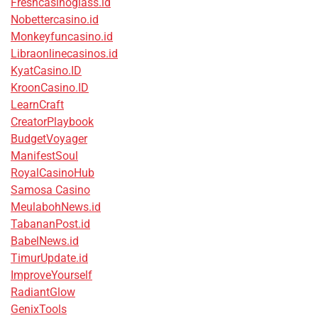
Freshcasinoglass.id
Nobettercasino.id
Monkeyfuncasino.id
Libraonlinecasinos.id
KyatCasino.ID
KroonCasino.ID
LearnCraft
CreatorPlaybook
BudgetVoyager
ManifestSoul
RoyalCasinoHub
Samosa Casino
MeulabohNews.id
TabananPost.id
BabelNews.id
TimurUpdate.id
ImproveYourself
RadiantGlow
GenixTools