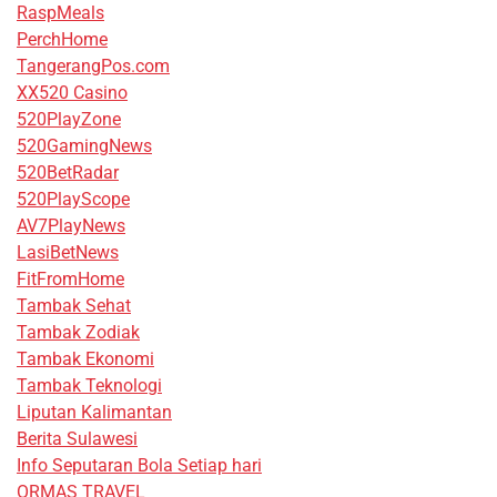
RaspMeals
PerchHome
TangerangPos.com
XX520 Casino
520PlayZone
520GamingNews
520BetRadar
520PlayScope
AV7PlayNews
LasiBetNews
FitFromHome
Tambak Sehat
Tambak Zodiak
Tambak Ekonomi
Tambak Teknologi
Liputan Kalimantan
Berita Sulawesi
Info Seputaran Bola Setiap hari
ORMAS TRAVEL