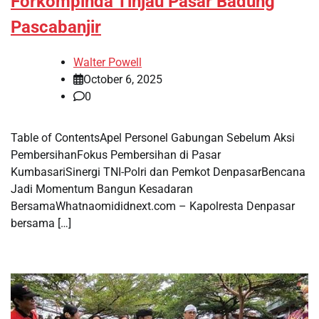
Forkompinda Tinjau Pasar Badung
Pascabanjir
Walter Powell
October 6, 2025
0
Table of ContentsApel Personel Gabungan Sebelum Aksi
PembersihanFokus Pembersihan di Pasar
KumbasariSinergi TNI-Polri dan Pemkot DenpasarBencana
Jadi Momentum Bangun Kesadaran
BersamaWhatnaomididnext.com – Kapolresta Denpasar
bersama […]