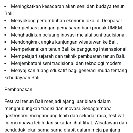
Meningkatkan kesadaran akan seni dan budaya tenun
Bali.
Menyokong pertumbuhan ekonomi lokal di Denpasar.
Memperluas jaringan pemasaran bagi produk UMKM.
Menghadirkan peluang inovasi melalui seni tradisional.
Mendongkrak angka kunjungan wisatawan ke Bali.
Memperkenalkan tenun Bali ke panggung internasional.
Mempelajari sejarah dan teknik pembuatan tenun Bali.
Menjembatani seni tradisional dan teknologi modern.
Menyajikan ruang edukatif bagi generasi muda tentang
kebudayaan Bali.
Pembahasan:
Festival tenun Bali menjadi ajang luar biasa dalam
menghubungkan tradisi dan inovasi. Sebagaimana
gastronomi mengandung lebih dari sekadar rasa, festival
ini membawa lebih dari sekadar lihat-lihat. Wisatawan dan
penduduk lokal sama-sama diapit dalam meja panjang