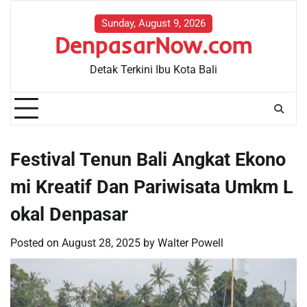
Skip
to
Sunday, August 9, 2026
DenpasarNow.com
content
Detak Terkini Ibu Kota Bali
Festival Tenun Bali Angkat Ekono
mi Kreatif Dan Pariwisata Umkm L
okal Denpasar
Posted on
August 28, 2025
by
Walter Powell