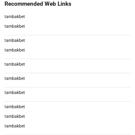
Recommended Web Links
tambakbet
tambakbet
tambakbet
tambakbet
tambakbet
tambakbet
tambakbet
tambakbet
tambakbet
tambakbet