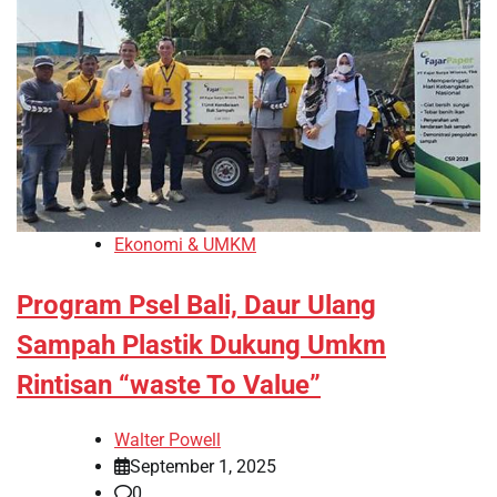
Ekonomi & UMKM
Program Psel Bali, Daur Ulang
Sampah Plastik Dukung Umkm
Rintisan “waste To Value”
Walter Powell
September 1, 2025
0