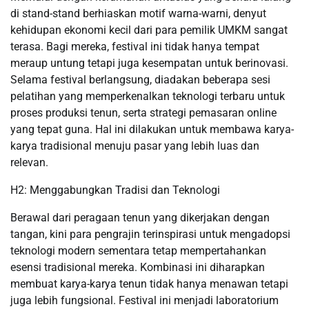
di stand-stand berhiaskan motif warna-warni, denyut
kehidupan ekonomi kecil dari para pemilik UMKM sangat
terasa. Bagi mereka, festival ini tidak hanya tempat
meraup untung tetapi juga kesempatan untuk berinovasi.
Selama festival berlangsung, diadakan beberapa sesi
pelatihan yang memperkenalkan teknologi terbaru untuk
proses produksi tenun, serta strategi pemasaran online
yang tepat guna. Hal ini dilakukan untuk membawa karya-
karya tradisional menuju pasar yang lebih luas dan
relevan.
H2: Menggabungkan Tradisi dan Teknologi
Berawal dari peragaan tenun yang dikerjakan dengan
tangan, kini para pengrajin terinspirasi untuk mengadopsi
teknologi modern sementara tetap mempertahankan
esensi tradisional mereka. Kombinasi ini diharapkan
membuat karya-karya tenun tidak hanya menawan tetapi
juga lebih fungsional. Festival ini menjadi laboratorium