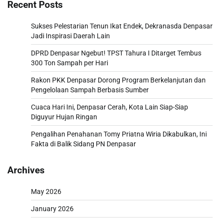
Recent Posts
Sukses Pelestarian Tenun Ikat Endek, Dekranasda Denpasar
Jadi Inspirasi Daerah Lain
DPRD Denpasar Ngebut! TPST Tahura I Ditarget Tembus
300 Ton Sampah per Hari
Rakon PKK Denpasar Dorong Program Berkelanjutan dan
Pengelolaan Sampah Berbasis Sumber
Cuaca Hari Ini, Denpasar Cerah, Kota Lain Siap-Siap
Diguyur Hujan Ringan
Pengalihan Penahanan Tomy Priatna Wiria Dikabulkan, Ini
Fakta di Balik Sidang PN Denpasar
Archives
May 2026
January 2026