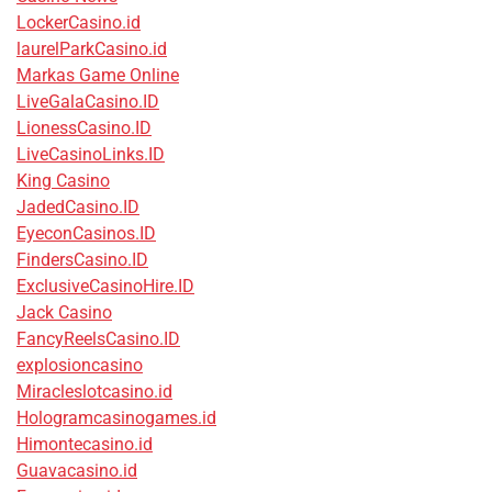
LockerCasino.id
laurelParkCasino.id
Markas Game Online
LiveGalaCasino.ID
LionessCasino.ID
LiveCasinoLinks.ID
King Casino
JadedCasino.ID
EyeconCasinos.ID
FindersCasino.ID
ExclusiveCasinoHire.ID
Jack Casino
FancyReelsCasino.ID
explosioncasino
Miracleslotcasino.id
Hologramcasinogames.id
Himontecasino.id
Guavacasino.id