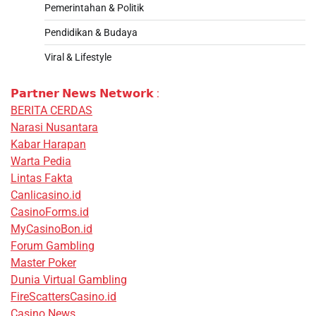
Pemerintahan & Politik
Pendidikan & Budaya
Viral & Lifestyle
𝗣𝗮𝗿𝘁𝗻𝗲𝗿 𝗡𝗲𝘄𝘀 𝗡𝗲𝘁𝘄𝗼𝗿𝗸 :
BERITA CERDAS
Narasi Nusantara
Kabar Harapan
Warta Pedia
Lintas Fakta
Canlicasino.id
CasinoForms.id
MyCasinoBon.id
Forum Gambling
Master Poker
Dunia Virtual Gambling
FireScattersCasino.id
Casino News