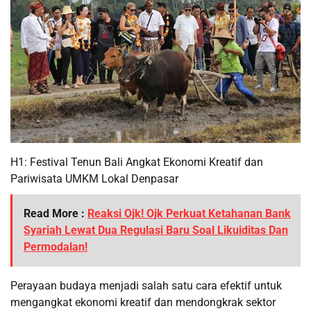
H1: Festival Tenun Bali Angkat Ekonomi Kreatif dan
Pariwisata UMKM Lokal Denpasar
Read More :
Reaksi Ojk! Ojk Perkuat Ketahanan Bank
Syariah Lewat Dua Regulasi Baru Soal Likuiditas Dan
Permodalan!
Perayaan budaya menjadi salah satu cara efektif untuk
mengangkat ekonomi kreatif dan mendongkrak sektor