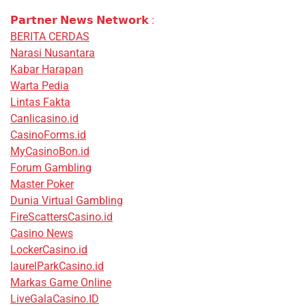
𝗣𝗮𝗿𝘁𝗻𝗲𝗿 𝗡𝗲𝘄𝘀 𝗡𝗲𝘁𝘄𝗼𝗿𝗸 :
BERITA CERDAS
Narasi Nusantara
Kabar Harapan
Warta Pedia
Lintas Fakta
Canlicasino.id
CasinoForms.id
MyCasinoBon.id
Forum Gambling
Master Poker
Dunia Virtual Gambling
FireScattersCasino.id
Casino News
LockerCasino.id
laurelParkCasino.id
Markas Game Online
LiveGalaCasino.ID