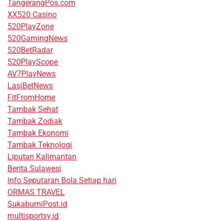
TangerangPos.com
XX520 Casino
520PlayZone
520GamingNews
520BetRadar
520PlayScope
AV7PlayNews
LasiBetNews
FitFromHome
Tambak Sehat
Tambak Zodiak
Tambak Ekonomi
Tambak Teknologi
Liputan Kalimantan
Berita Sulawesi
Info Seputaran Bola Setiap hari
ORMAS TRAVEL
SukabumiPost.id
multisportsy.id