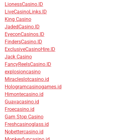
LionessCasino.ID
LiveCasinoLinks.ID
King Casino
JadedCasino.ID
EyeconCasinos.ID
FindersCasino.ID
ExclusiveCasinoHire.ID
Jack Casino
FancyReelsCasino.ID
explosioncasino
Miracleslotcasino.id
Hologramcasinogames.id
Himontecasino.id
Guavacasino.id
Froecasino.id
Gam Stop Casino
Freshcasinoglass.id
Nobettercasino.id
Monkeyfuncasino.id