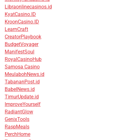
Libraonlinecasinos.id
KyatCasino.ID
KroonCasino.ID
LearnCraft
CreatorPlaybook
BudgetVoyager
ManifestSoul
RoyalCasinoHub
Samosa Casino
MeulabohNews.id
TabananPost.id
BabelNews.id
TimurUpdate.id
ImproveYourself
RadiantGlow
GenixTools
RaspMeals
PerchHome