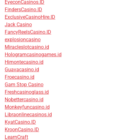
EyeconCasinos.ID
FindersCasino.ID
ExclusiveCasinoHire.ID
Jack Casino
FancyReelsCasino.ID
explosioncasino
Miracleslotcasino.id
Hologramcasinogames.id
Himontecasino.id
Guavacasino.id
Froecasino.id
Gam Stop Casino
Freshcasinoglass.id
Nobettercasino.id
Monkeyfuncasino.id
Libraonlinecasinos.id
KyatCasino.ID
KroonCasino.ID
LearnCraft