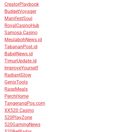
CreatorPlaybook
BudgetVoyager
ManifestSoul
RoyalCasinoHub
Samosa Casino
MeulabohNews.id
TabananPost.id
BabelNews.id
TimurUpdate.id
ImproveYourself
RadiantGlow
GenixTools
RaspMeals
PerchHome
TangerangPos.com
XX520 Casino
520PlayZone
520GamingNews
520BetRadar