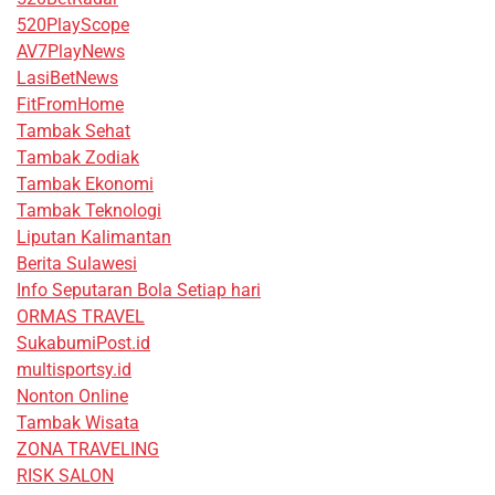
520PlayScope
AV7PlayNews
LasiBetNews
FitFromHome
Tambak Sehat
Tambak Zodiak
Tambak Ekonomi
Tambak Teknologi
Liputan Kalimantan
Berita Sulawesi
Info Seputaran Bola Setiap hari
ORMAS TRAVEL
SukabumiPost.id
multisportsy.id
Nonton Online
Tambak Wisata
ZONA TRAVELING
RISK SALON