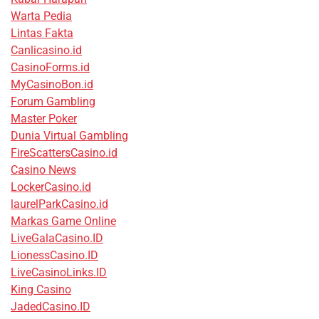
Warta Pedia
Lintas Fakta
Canlicasino.id
CasinoForms.id
MyCasinoBon.id
Forum Gambling
Master Poker
Dunia Virtual Gambling
FireScattersCasino.id
Casino News
LockerCasino.id
laurelParkCasino.id
Markas Game Online
LiveGalaCasino.ID
LionessCasino.ID
LiveCasinoLinks.ID
King Casino
JadedCasino.ID