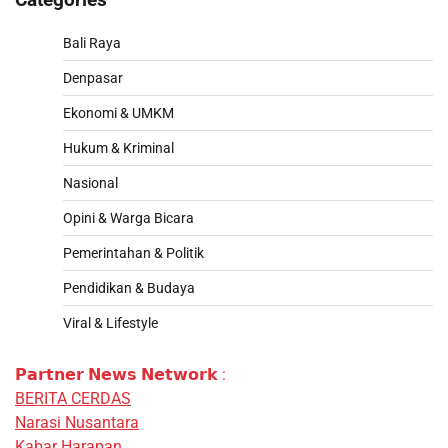
Categories
Bali Raya
Denpasar
Ekonomi & UMKM
Hukum & Kriminal
Nasional
Opini & Warga Bicara
Pemerintahan & Politik
Pendidikan & Budaya
Viral & Lifestyle
𝗣𝗮𝗿𝘁𝗻𝗲𝗿 𝗡𝗲𝘄𝘀 𝗡𝗲𝘁𝘄𝗼𝗿𝗸 :
BERITA CERDAS
Narasi Nusantara
Kabar Harapan