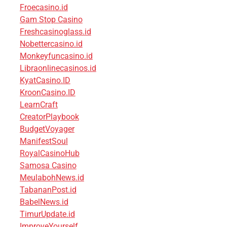
Froecasino.id
Gam Stop Casino
Freshcasinoglass.id
Nobettercasino.id
Monkeyfuncasino.id
Libraonlinecasinos.id
KyatCasino.ID
KroonCasino.ID
LearnCraft
CreatorPlaybook
BudgetVoyager
ManifestSoul
RoyalCasinoHub
Samosa Casino
MeulabohNews.id
TabananPost.id
BabelNews.id
TimurUpdate.id
ImproveYourself