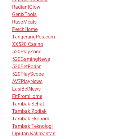
RadiantGlow
GenixTools
RaspMeals
PerchHome
TangerangPos.com
XX520 Casino
520PlayZone
520GamingNews
520BetRadar
520PlayScope
AV7PlayNews
LasiBetNews
FitFromHome
Tambak Sehat
Tambak Zodiak
Tambak Ekonomi
Tambak Teknologi
Liputan Kalimantan