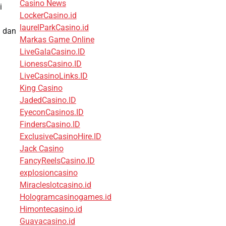
Casino News
i
LockerCasino.id
laurelParkCasino.id
g dan
Markas Game Online
LiveGalaCasino.ID
LionessCasino.ID
LiveCasinoLinks.ID
King Casino
JadedCasino.ID
EyeconCasinos.ID
FindersCasino.ID
ExclusiveCasinoHire.ID
Jack Casino
FancyReelsCasino.ID
explosioncasino
Miracleslotcasino.id
Hologramcasinogames.id
Himontecasino.id
Guavacasino.id