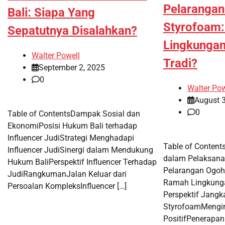
Pelaranga
Bali: Siapa Yang
Styrofoam
Sepatutnya Disalahkan?
Lingkungan
Walter Powell
Tradi?
September 2, 2025
0
Walter Pow
August 
0
Table of ContentsDampak Sosial dan
EkonomiPosisi Hukum Bali terhadap
Influencer JudiStrategi Menghadapi
Table of Content
Influencer JudiSinergi dalam Mendukung
dalam Pelaksana
Hukum BaliPerspektif Influencer Terhadap
Pelarangan Ogoh
JudiRangkumanJalan Keluar dari
Ramah Lingkunga
Persoalan KompleksInfluencer […]
Perspektif Jangk
StyrofoamMengin
PositifPenerapan