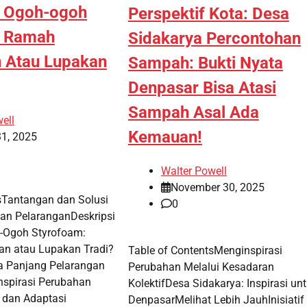
n Ogoh-ogoh
Perspektif Kota: Desa
: Ramah
Sidakarya Percontohan
 Atau Lupakan
Sampah: Bukti Nyata
Denpasar Bisa Atasi
Sampah Asal Ada
ell
Kemauan!
31, 2025
Walter Powell
November 30, 2025
sTantangan dan Solusi
0
an PelaranganDeskripsi
-Ogoh Styrofoam:
n atau Lupakan Tradi?
Table of ContentsMenginspirasi
a Panjang Pelarangan
Perubahan Melalui Kesadaran
spirasi Perubahan
KolektifDesa Sidakarya: Inspirasi un
 dan Adaptasi
DenpasarMelihat Lebih JauhInisiatif