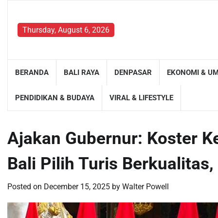
Skip
to
content
Thursday, August 6, 2026
BERANDA
BALI RAYA
DENPASAR
EKONOMI & U
PENDIDIKAN & BUDAYA
VIRAL & LIFESTYLE
Ajakan Gubernur: Koster K
Bali Pilih Turis Berkualita
Posted on
December 15, 2025
by
Walter Powell