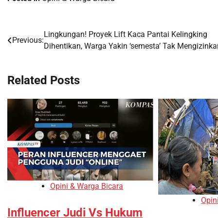
Lingkungan! Proyek Lift Kaca Pantai Kelingking
Post
Previous:
Dihentikan, Warga Yakin ‘semesta’ Tak Mengizinka
navigation
Related Posts
Opini & Warga Bicara
Opin
Influencer Judi Vs Hukum