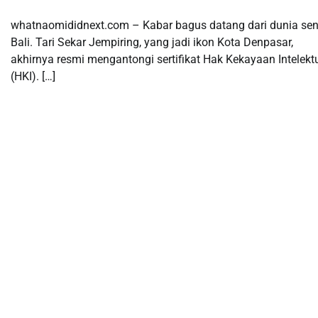
whatnaomididnext.com – Kabar bagus datang dari dunia sen
Bali. Tari Sekar Jempiring, yang jadi ikon Kota Denpasar,
akhirnya resmi mengantongi sertifikat Hak Kekayaan Intelekt
(HKI). […]