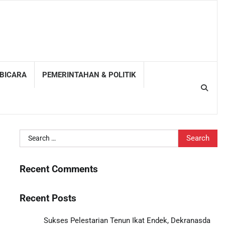
 BICARA
PEMERINTAHAN & POLITIK
Search
for:
Recent Comments
Recent Posts
Sukses Pelestarian Tenun Ikat Endek, Dekranasda