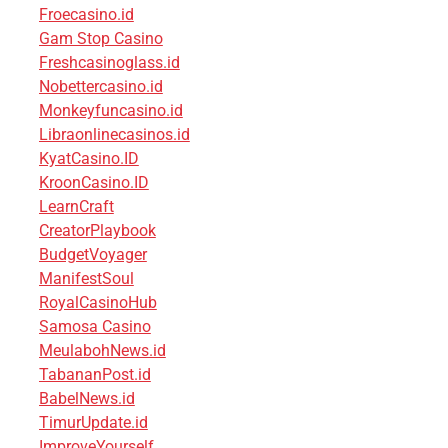
Froecasino.id
Gam Stop Casino
Freshcasinoglass.id
Nobettercasino.id
Monkeyfuncasino.id
Libraonlinecasinos.id
KyatCasino.ID
KroonCasino.ID
LearnCraft
CreatorPlaybook
BudgetVoyager
ManifestSoul
RoyalCasinoHub
Samosa Casino
MeulabohNews.id
TabananPost.id
BabelNews.id
TimurUpdate.id
ImproveYourself