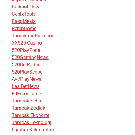
RadiantGlow
GenixTools
RaspMeals
PerchHome
TangerangPos.com
XX520 Casino
520PlayZone
520GamingNews
520BetRadar
520PlayScope
AV7PlayNews
LasiBetNews
FitFromHome
Tambak Sehat
Tambak Zodiak
Tambak Ekonomi
Tambak Teknologi
Liputan Kalimantan