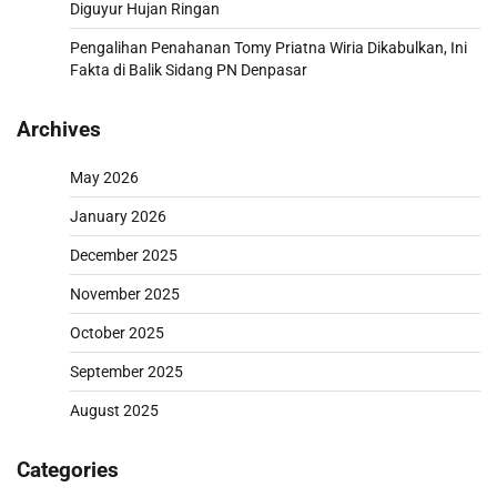
Diguyur Hujan Ringan
Pengalihan Penahanan Tomy Priatna Wiria Dikabulkan, Ini
Fakta di Balik Sidang PN Denpasar
Archives
May 2026
January 2026
December 2025
November 2025
October 2025
September 2025
August 2025
Categories