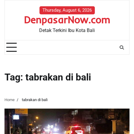
Skip
to
Thursday, August 6, 2026
DenpasarNow.com
content
Detak Terkini Ibu Kota Bali
Tag:
tabrakan di bali
Home
tabrakan di bali