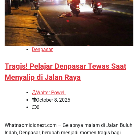
Denpasar
Tragis! Pelajar Denpasar Tewas Saat
Menyalip di Jalan Raya
Walter Powell
October 8, 2025
0
Whatnaomididnext.com – Gelapnya malam di Jalan Buluh
Indah, Denpasar, berubah menjadi momen tragis bagi