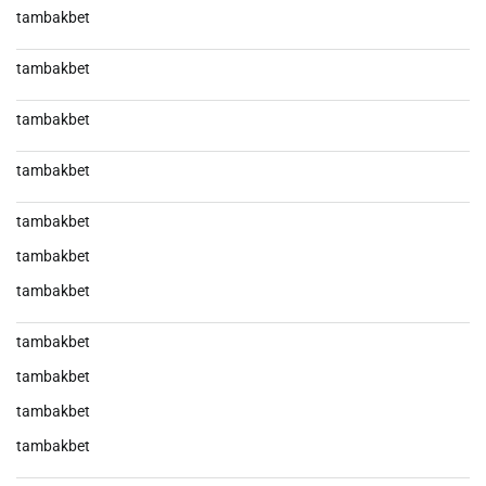
tambakbet
tambakbet
tambakbet
tambakbet
tambakbet
tambakbet
tambakbet
tambakbet
tambakbet
tambakbet
tambakbet