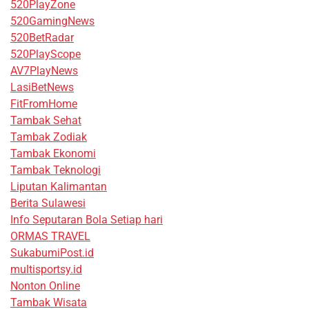
520PlayZone
520GamingNews
520BetRadar
520PlayScope
AV7PlayNews
LasiBetNews
FitFromHome
Tambak Sehat
Tambak Zodiak
Tambak Ekonomi
Tambak Teknologi
Liputan Kalimantan
Berita Sulawesi
Info Seputaran Bola Setiap hari
ORMAS TRAVEL
SukabumiPost.id
multisportsy.id
Nonton Online
Tambak Wisata