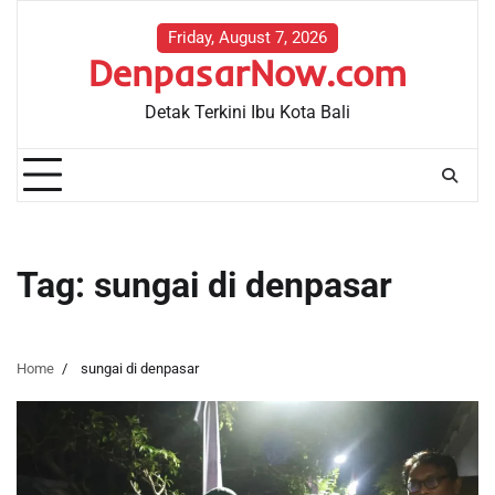
Skip
to
Friday, August 7, 2026
DenpasarNow.com
content
Detak Terkini Ibu Kota Bali
Tag:
sungai di denpasar
Home
sungai di denpasar