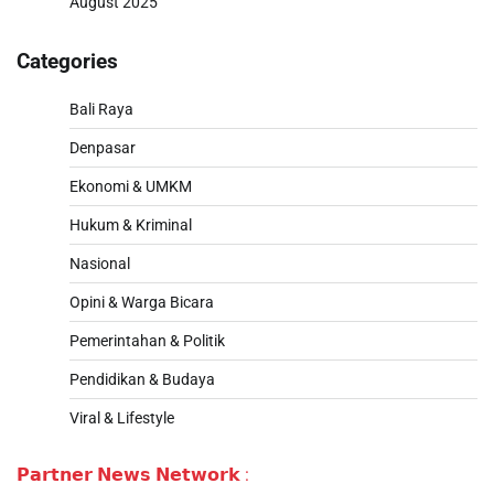
August 2025
Categories
Bali Raya
Denpasar
Ekonomi & UMKM
Hukum & Kriminal
Nasional
Opini & Warga Bicara
Pemerintahan & Politik
Pendidikan & Budaya
Viral & Lifestyle
𝗣𝗮𝗿𝘁𝗻𝗲𝗿 𝗡𝗲𝘄𝘀 𝗡𝗲𝘁𝘄𝗼𝗿𝗸 :