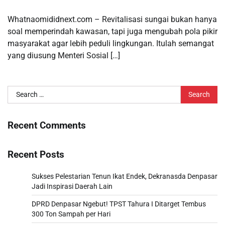
Whatnaomididnext.com – Revitalisasi sungai bukan hanya
soal memperindah kawasan, tapi juga mengubah pola pikir
masyarakat agar lebih peduli lingkungan. Itulah semangat
yang diusung Menteri Sosial […]
Search
for:
Recent Comments
Recent Posts
Sukses Pelestarian Tenun Ikat Endek, Dekranasda Denpasar
Jadi Inspirasi Daerah Lain
DPRD Denpasar Ngebut! TPST Tahura I Ditarget Tembus
300 Ton Sampah per Hari