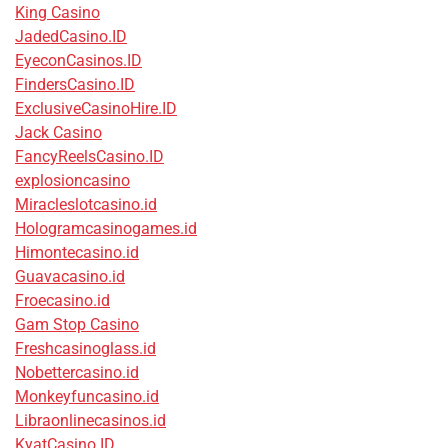
King Casino
JadedCasino.ID
EyeconCasinos.ID
FindersCasino.ID
ExclusiveCasinoHire.ID
Jack Casino
FancyReelsCasino.ID
explosioncasino
Miracleslotcasino.id
Hologramcasinogames.id
Himontecasino.id
Guavacasino.id
Froecasino.id
Gam Stop Casino
Freshcasinoglass.id
Nobettercasino.id
Monkeyfuncasino.id
Libraonlinecasinos.id
KyatCasino.ID