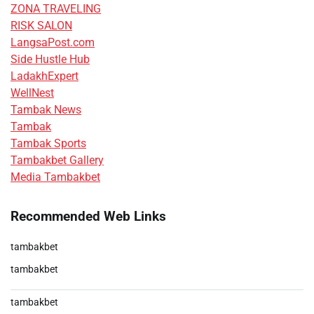
ZONA TRAVELING
RISK SALON
LangsaPost.com
Side Hustle Hub
LadakhExpert
WellNest
Tambak News
Tambak
Tambak Sports
Tambakbet Gallery
Media Tambakbet
Recommended Web Links
tambakbet
tambakbet
tambakbet