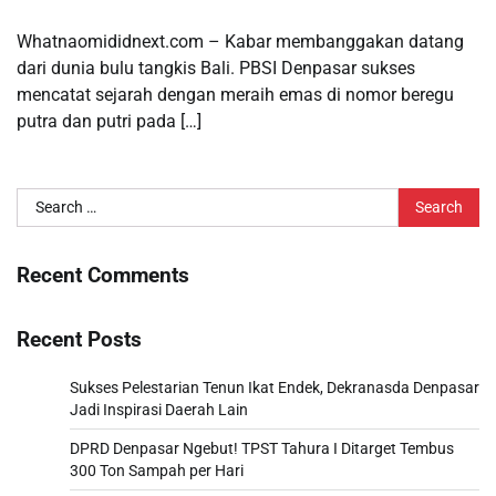
Whatnaomididnext.com – Kabar membanggakan datang
dari dunia bulu tangkis Bali. PBSI Denpasar sukses
mencatat sejarah dengan meraih emas di nomor beregu
putra dan putri pada […]
Search
for:
Recent Comments
Recent Posts
Sukses Pelestarian Tenun Ikat Endek, Dekranasda Denpasar
Jadi Inspirasi Daerah Lain
DPRD Denpasar Ngebut! TPST Tahura I Ditarget Tembus
300 Ton Sampah per Hari