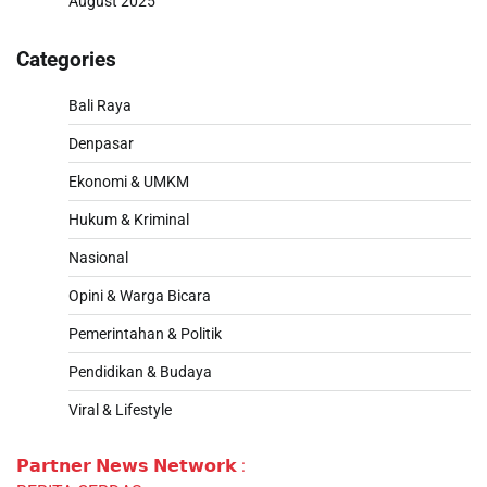
August 2025
Categories
Bali Raya
Denpasar
Ekonomi & UMKM
Hukum & Kriminal
Nasional
Opini & Warga Bicara
Pemerintahan & Politik
Pendidikan & Budaya
Viral & Lifestyle
𝗣𝗮𝗿𝘁𝗻𝗲𝗿 𝗡𝗲𝘄𝘀 𝗡𝗲𝘁𝘄𝗼𝗿𝗸 :