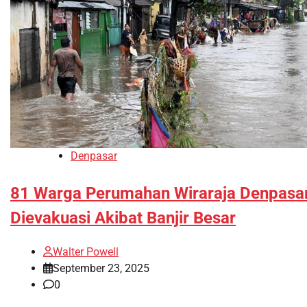
Denpasar
81 Warga Perumahan Wiraraja Denpasa
Dievakuasi Akibat Banjir Besar
Walter Powell
September 23, 2025
0