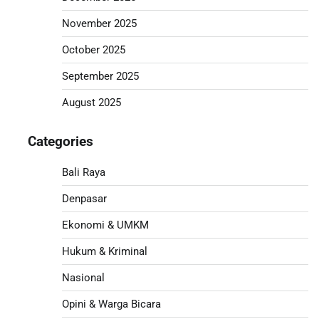
November 2025
October 2025
September 2025
August 2025
Categories
Bali Raya
Denpasar
Ekonomi & UMKM
Hukum & Kriminal
Nasional
Opini & Warga Bicara