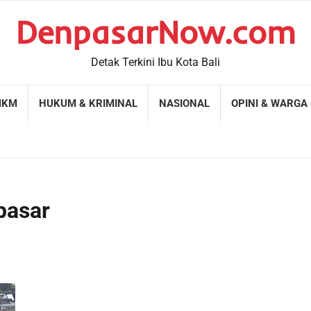
DenpasarNow.com
Detak Terkini Ibu Kota Bali
MKM
HUKUM & KRIMINAL
NASIONAL
OPINI & WARGA
pasar