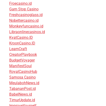
Froecasino.id
Gam Stop Casino
Freshcasinoglass.id
Nobettercasino.id
Monkeyfuncasino.id
Libraonlinecasinos.id
KyatCasino.ID
KroonCasino.ID
LearnCraft
CreatorPlaybook
BudgetVoyager
ManifestSoul
RoyalCasinoHub
Samosa Casino
MeulabohNews.id
TabananPost.id
BabelNews.id
TimurUpdate.id
ImproveYourself