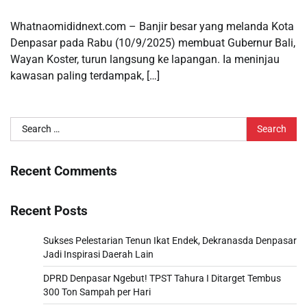
Whatnaomididnext.com – Banjir besar yang melanda Kota
Denpasar pada Rabu (10/9/2025) membuat Gubernur Bali,
Wayan Koster, turun langsung ke lapangan. Ia meninjau
kawasan paling terdampak, […]
Search
for:
Recent Comments
Recent Posts
Sukses Pelestarian Tenun Ikat Endek, Dekranasda Denpasar
Jadi Inspirasi Daerah Lain
DPRD Denpasar Ngebut! TPST Tahura I Ditarget Tembus
300 Ton Sampah per Hari