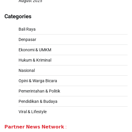
August 2025
Categories
Bali Raya
Denpasar
Ekonomi & UMKM
Hukum & Kriminal
Nasional
Opini & Warga Bicara
Pemerintahan & Politik
Pendidikan & Budaya
Viral & Lifestyle
𝗣𝗮𝗿𝘁𝗻𝗲𝗿 𝗡𝗲𝘄𝘀 𝗡𝗲𝘁𝘄𝗼𝗿𝗸 :