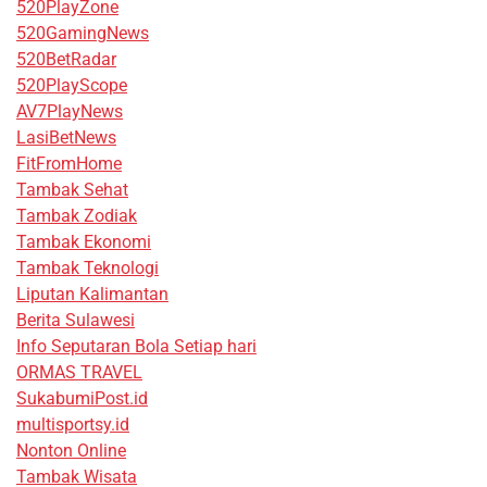
520PlayZone
520GamingNews
520BetRadar
520PlayScope
AV7PlayNews
LasiBetNews
FitFromHome
Tambak Sehat
Tambak Zodiak
Tambak Ekonomi
Tambak Teknologi
Liputan Kalimantan
Berita Sulawesi
Info Seputaran Bola Setiap hari
ORMAS TRAVEL
SukabumiPost.id
multisportsy.id
Nonton Online
Tambak Wisata