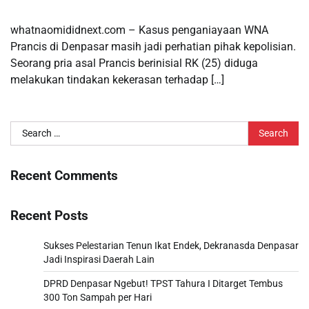
whatnaomididnext.com – Kasus penganiayaan WNA
Prancis di Denpasar masih jadi perhatian pihak kepolisian.
Seorang pria asal Prancis berinisial RK (25) diduga
melakukan tindakan kekerasan terhadap […]
Search
for:
Recent Comments
Recent Posts
Sukses Pelestarian Tenun Ikat Endek, Dekranasda Denpasar
Jadi Inspirasi Daerah Lain
DPRD Denpasar Ngebut! TPST Tahura I Ditarget Tembus
300 Ton Sampah per Hari