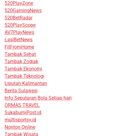
520PlayZone
520GamingNews
520BetRadar
520PlayScope
AV7PlayNews
LasiBetNews
FitFromHome
Tambak Sehat
Tambak Zodiak
Tambak Ekonomi
Tambak Teknologi
Liputan Kalimantan
Berita Sulawesi
Info Seputaran Bola Setiap hari
ORMAS TRAVEL
SukabumiPost.id
multisportsy.id
Nonton Online
Tambak Wisata