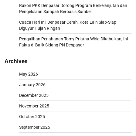
Rakon PKK Denpasar Dorong Program Berkelanjutan dan
Pengelolaan Sampah Berbasis Sumber
Cuaca Hari Ini, Denpasar Cerah, Kota Lain Siap-Siap
Diguyur Hujan Ringan
Pengalihan Penahanan Tomy Priatna Wiria Dikabulkan, Ini
Fakta di Balik Sidang PN Denpasar
Archives
May 2026
January 2026
December 2025
November 2025
October 2025
September 2025