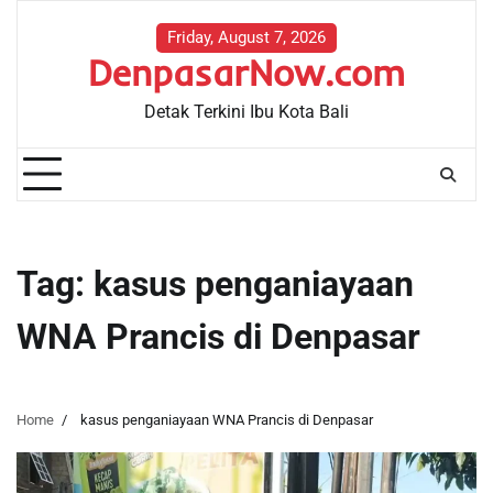
Skip
to
Friday, August 7, 2026
DenpasarNow.com
content
Detak Terkini Ibu Kota Bali
Tag:
kasus penganiayaan
WNA Prancis di Denpasar
Home
kasus penganiayaan WNA Prancis di Denpasar