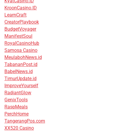
KyatCasino.ID
KroonCasino.ID
LearnCraft
CreatorPlaybook
BudgetVoyager
ManifestSoul
RoyalCasinoHub
Samosa Casino
MeulabohNews.id
TabananPost.id
BabelNews.id
TimurUpdate.id
ImproveYourself
RadiantGlow
GenixTools
RaspMeals
PerchHome
TangerangPos.com
XX520 Casino