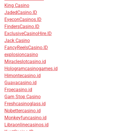
King Casino
JadedCasino.ID
EyeconCasinos.ID
FindersCasino.ID
ExclusiveCasinoHire.ID
Jack Casino
FancyReelsCasino.ID
explosioncasino
Miracleslotcasino.id
Hologramcasinogames.id
Himontecasino.id
Guavacasino.id
Froecasino.id
Gam Stop Casino
Freshcasinoglass.id
Nobettercasino.id
Monkeyfuncasino.id
Libraonlinecasinos.id