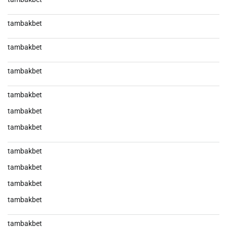
tambakbet
tambakbet
tambakbet
tambakbet
tambakbet
tambakbet
tambakbet
tambakbet
tambakbet
tambakbet
tambakbet