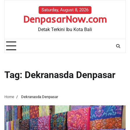
Skip
to
Saturday, August 8, 2026
DenpasarNow.com
content
Detak Terkini Ibu Kota Bali
Tag:
Dekranasda Denpasar
Home
Dekranasda Denpasar