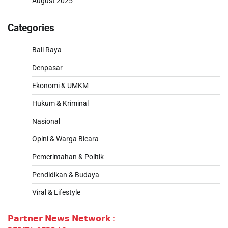
August 2025
Categories
Bali Raya
Denpasar
Ekonomi & UMKM
Hukum & Kriminal
Nasional
Opini & Warga Bicara
Pemerintahan & Politik
Pendidikan & Budaya
Viral & Lifestyle
𝗣𝗮𝗿𝘁𝗻𝗲𝗿 𝗡𝗲𝘄𝘀 𝗡𝗲𝘁𝘄𝗼𝗿𝗸 :