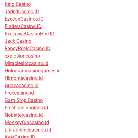
King Casino
JadedCasino.ID
EyeconCasinos.ID
FindersCasino.ID
ExclusiveCasinoHire.ID
Jack Casino
FancyReelsCasino.ID
explosioncasino
Miracleslotcasino.id
Hologramcasinogames.id
Himontecasino.id
Guavacasino.id
Froecasino.id
Gam Stop Casino
Freshcasinoglass.id
Nobettercasino.id
Monkeyfuncasino.id
Libraonlinecasinos.id
KyatCasino.ID