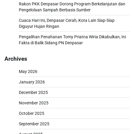
Rakon PKK Denpasar Dorong Program Berkelanjutan dan
Pengelolaan Sampah Berbasis Sumber
Cuaca Hari Ini, Denpasar Cerah, Kota Lain Siap-Siap
Diguyur Hujan Ringan
Pengalihan Penahanan Tomy Priatna Wiria Dikabulkan, Ini
Fakta di Balik Sidang PN Denpasar
Archives
May 2026
January 2026
December 2025
November 2025
October 2025
September 2025