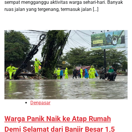
sempat mengganggu aktivitas warga sehari-hari. Banyak
ruas jalan yang tergenang, termasuk jalan […]
Denpasar
Warga Panik Naik ke Atap Rumah
Demi Selamat dari Banjir Besar 1,5