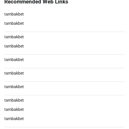
Recommended Web Links
tambakbet
tambakbet
tambakbet
tambakbet
tambakbet
tambakbet
tambakbet
tambakbet
tambakbet
tambakbet